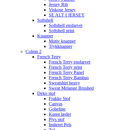
Jersey Rib
Viskose Jersey
SE ALT I JERSEY
Softshell
Softshell ensfarvet
Softshell print
Knapper
Motiv knapper
Trykknapper
Colmn 2
French Terry
French Terry ensfarvet
French Terry print
French Terry Panel
French Terry Bambus
Sweatshirt heavy
Sweat Melange Brushed
Deko stof
Frakke Stof
Canvas
Gobeline
Kunst læder
Plys stof
Imiteret Pels
Tyl