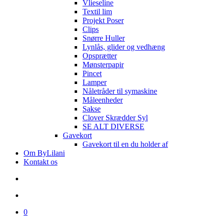
Vlieseline
Textil lim
Projekt Poser
Clips
Snørre Huller
Lynlås, glider og vedhæng
Opsprætter
Mønsterpapir
Pincet
Lamper
Nåletråder til symaskine
Måleenheder
Sakse
Clover Skrædder Syl
SE ALT DIVERSE
Gavekort
Gavekort til en du holder af
Om ByLilani
Kontakt os
search
account
0