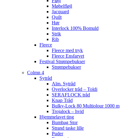
Fløjl
Møbelfløjl
Jacquard
Quilt
Hør
Interlock 100% Bomuld
Strik
Rib
Fleece
Fleece med tryk
Fleece Ensfarvet
Festival Strømpebukser
Strømpebukser
Colmn 4
Sytråd
Alm. Sytråd
Overlocker tråd – Toldi
SERAFLOCK tråd
Knap Tråd
Bulky-Lock 80 Multiolour 1000 m
Trojalock – hvid
Hjemmelavet ting
Bumbag Stor
Strand taske lille
Puder