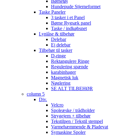
Børnetøj
Hundepude Stjerneformet
Taske Paneler
3 tasker i et Panel
Børne Rygsæk panel
Taske / indkøbsnet
Lynlåse & tilbehør
Delebar
Ej delebar
Tilbehør til tasker
D-ringe
Rektangulere Ringe
Regulering spænde
karabinhager
Magnetisk luk
Nøglering
SE ALT TILBEHØR
column 5
Div.
Velcro
Spoleæske / trådholder
Strygejern + tilbehør
Tekstilpen / Tekstil stempel
Varmehæmmende & Pladevat
Symaskine Spoler