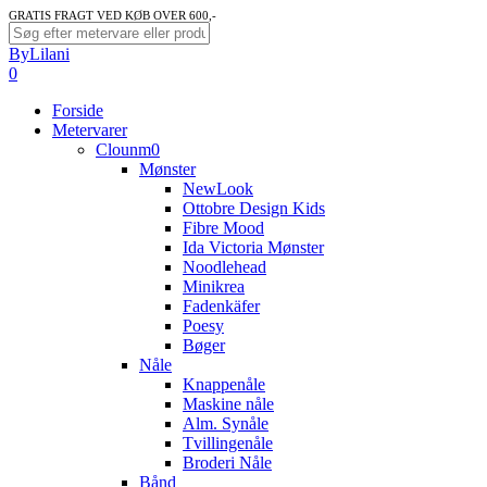
Skip
GRATIS FRAGT VED KØB OVER 600,-
to
Close
ByLilani
main
Search
search
account
0
content
Menu
Forside
Metervarer
Clounm0
Mønster
NewLook
Ottobre Design Kids
Fibre Mood
Ida Victoria Mønster
Noodlehead
Minikrea
Fadenkäfer
Poesy
Bøger
Nåle
Knappenåle
Maskine nåle
Alm. Synåle
Tvillingenåle
Broderi Nåle
Bånd