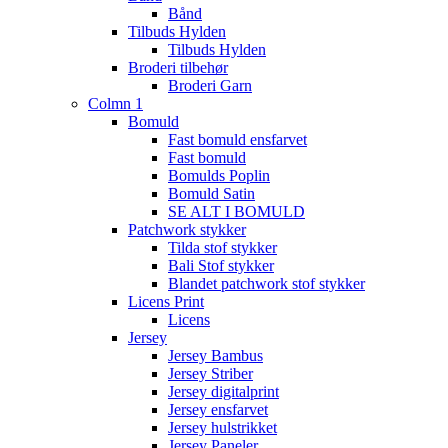
Bånd
Tilbuds Hylden
Tilbuds Hylden
Broderi tilbehør
Broderi Garn
Colmn 1
Bomuld
Fast bomuld ensfarvet
Fast bomuld
Bomulds Poplin
Bomuld Satin
SE ALT I BOMULD
Patchwork stykker
Tilda stof stykker
Bali Stof stykker
Blandet patchwork stof stykker
Licens Print
Licens
Jersey
Jersey Bambus
Jersey Striber
Jersey digitalprint
Jersey ensfarvet
Jersey hulstrikket
Jersey Paneler