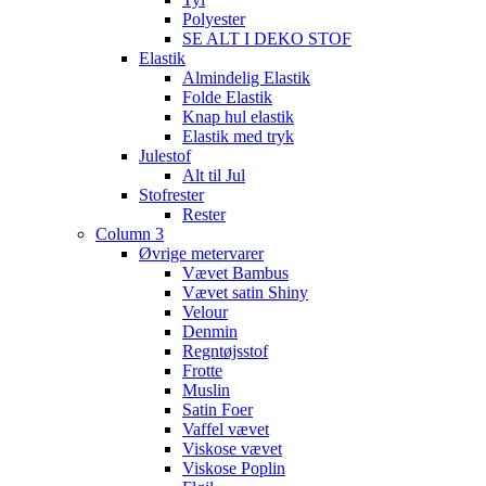
Polyester
SE ALT I DEKO STOF
Elastik
Almindelig Elastik
Folde Elastik
Knap hul elastik
Elastik med tryk
Julestof
Alt til Jul
Stofrester
Rester
Column 3
Øvrige metervarer
Vævet Bambus
Vævet satin Shiny
Velour
Denmin
Regntøjsstof
Frotte
Muslin
Satin Foer
Vaffel vævet
Viskose vævet
Viskose Poplin