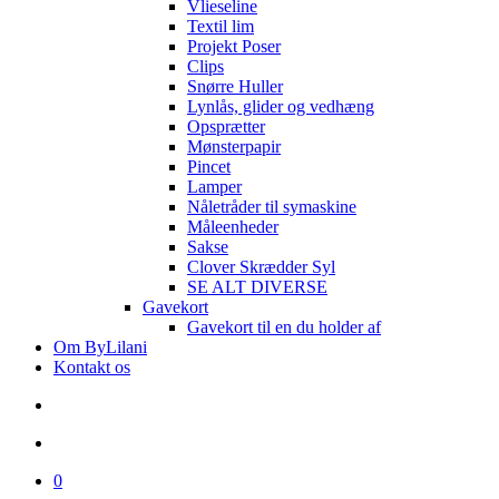
Vlieseline
Textil lim
Projekt Poser
Clips
Snørre Huller
Lynlås, glider og vedhæng
Opsprætter
Mønsterpapir
Pincet
Lamper
Nåletråder til symaskine
Måleenheder
Sakse
Clover Skrædder Syl
SE ALT DIVERSE
Gavekort
Gavekort til en du holder af
Om ByLilani
Kontakt os
search
account
0