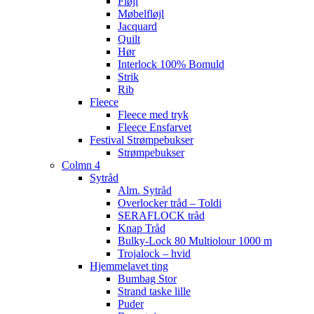
Fløjl
Møbelfløjl
Jacquard
Quilt
Hør
Interlock 100% Bomuld
Strik
Rib
Fleece
Fleece med tryk
Fleece Ensfarvet
Festival Strømpebukser
Strømpebukser
Colmn 4
Sytråd
Alm. Sytråd
Overlocker tråd – Toldi
SERAFLOCK tråd
Knap Tråd
Bulky-Lock 80 Multiolour 1000 m
Trojalock – hvid
Hjemmelavet ting
Bumbag Stor
Strand taske lille
Puder