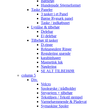
Børnetøj
Hundepude Stjerneformet
Taske Paneler
3 tasker i et Panel
Børne Rygsæk panel
Taske / indkøbsnet
Lynlåse & tilbehør
Delebar
Ej delebar
Tilbehør til tasker
D-ringe
Rektangulere Ringe
Regulering spænde
karabinhager
Magnetisk luk
Nøglering
SE ALT TILBEHØR
column 5
Div.
Velcro
Spoleæske / trådholder
Strygejern + tilbehør
Tekstilpen / Tekstil stempel
Varmehæmmende & Pladevat
Symaskine Spoler