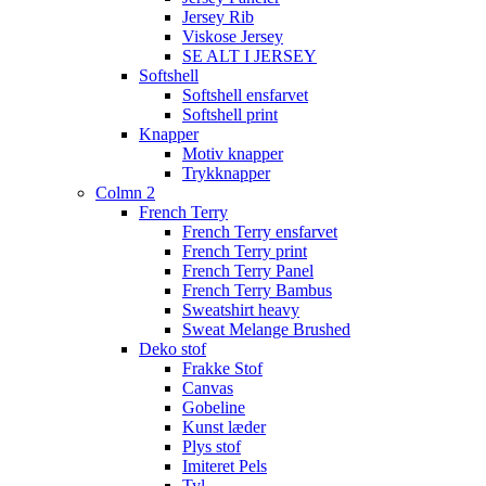
Jersey Rib
Viskose Jersey
SE ALT I JERSEY
Softshell
Softshell ensfarvet
Softshell print
Knapper
Motiv knapper
Trykknapper
Colmn 2
French Terry
French Terry ensfarvet
French Terry print
French Terry Panel
French Terry Bambus
Sweatshirt heavy
Sweat Melange Brushed
Deko stof
Frakke Stof
Canvas
Gobeline
Kunst læder
Plys stof
Imiteret Pels
Tyl