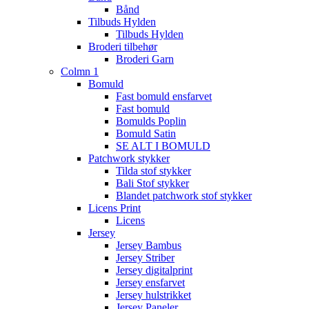
Bånd
Tilbuds Hylden
Tilbuds Hylden
Broderi tilbehør
Broderi Garn
Colmn 1
Bomuld
Fast bomuld ensfarvet
Fast bomuld
Bomulds Poplin
Bomuld Satin
SE ALT I BOMULD
Patchwork stykker
Tilda stof stykker
Bali Stof stykker
Blandet patchwork stof stykker
Licens Print
Licens
Jersey
Jersey Bambus
Jersey Striber
Jersey digitalprint
Jersey ensfarvet
Jersey hulstrikket
Jersey Paneler