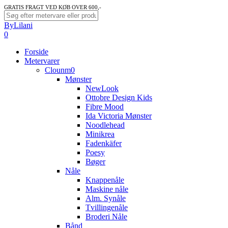
Skip
GRATIS FRAGT VED KØB OVER 600,-
to
Close
ByLilani
main
Search
search
account
0
content
Menu
Forside
Metervarer
Clounm0
Mønster
NewLook
Ottobre Design Kids
Fibre Mood
Ida Victoria Mønster
Noodlehead
Minikrea
Fadenkäfer
Poesy
Bøger
Nåle
Knappenåle
Maskine nåle
Alm. Synåle
Tvillingenåle
Broderi Nåle
Bånd