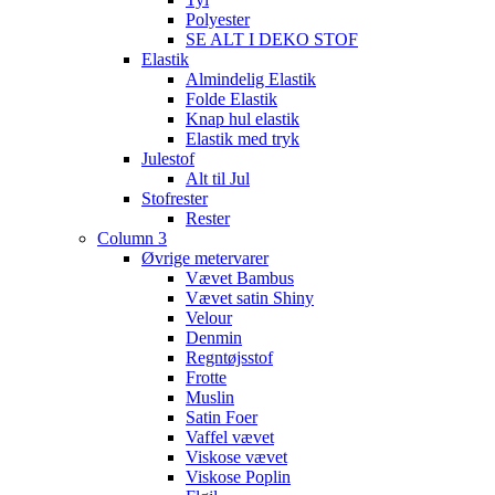
Polyester
SE ALT I DEKO STOF
Elastik
Almindelig Elastik
Folde Elastik
Knap hul elastik
Elastik med tryk
Julestof
Alt til Jul
Stofrester
Rester
Column 3
Øvrige metervarer
Vævet Bambus
Vævet satin Shiny
Velour
Denmin
Regntøjsstof
Frotte
Muslin
Satin Foer
Vaffel vævet
Viskose vævet
Viskose Poplin