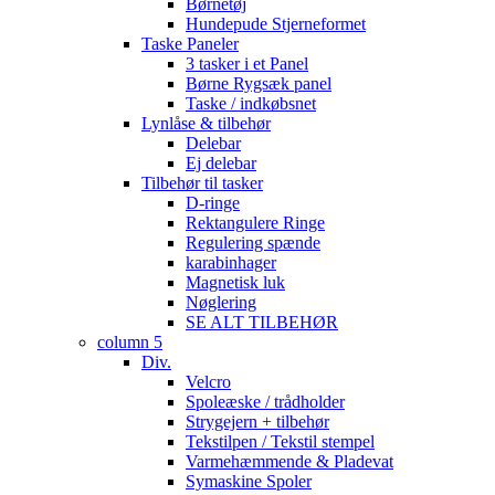
Børnetøj
Hundepude Stjerneformet
Taske Paneler
3 tasker i et Panel
Børne Rygsæk panel
Taske / indkøbsnet
Lynlåse & tilbehør
Delebar
Ej delebar
Tilbehør til tasker
D-ringe
Rektangulere Ringe
Regulering spænde
karabinhager
Magnetisk luk
Nøglering
SE ALT TILBEHØR
column 5
Div.
Velcro
Spoleæske / trådholder
Strygejern + tilbehør
Tekstilpen / Tekstil stempel
Varmehæmmende & Pladevat
Symaskine Spoler