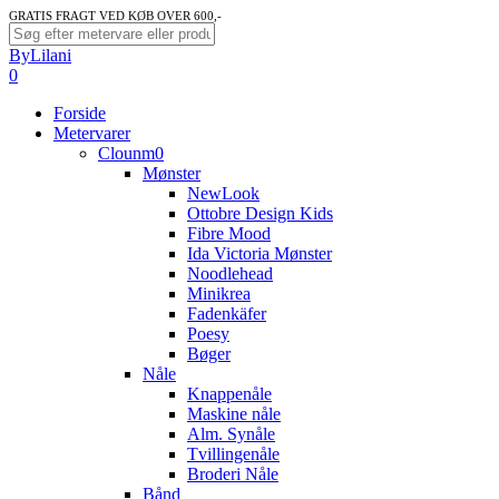
Skip
GRATIS FRAGT VED KØB OVER 600,-
to
Close
ByLilani
main
Search
search
account
0
content
Menu
Forside
Metervarer
Clounm0
Mønster
NewLook
Ottobre Design Kids
Fibre Mood
Ida Victoria Mønster
Noodlehead
Minikrea
Fadenkäfer
Poesy
Bøger
Nåle
Knappenåle
Maskine nåle
Alm. Synåle
Tvillingenåle
Broderi Nåle
Bånd