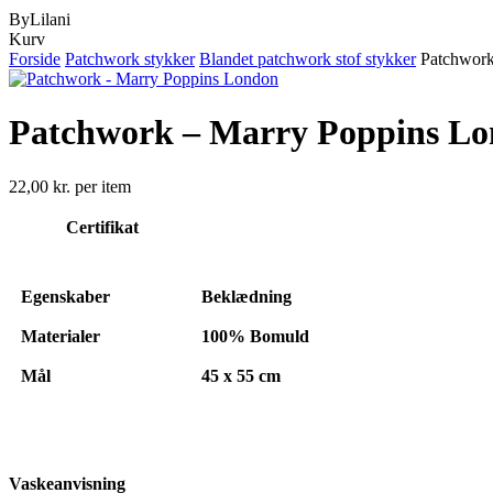
ByLilani
Close
Kurv
Cart
Forside
Patchwork stykker
Blandet patchwork stof stykker
Patchwork
Patchwork – Marry Poppins L
22,00
kr.
per item
Certifikat
Egenskaber
Beklædning
Materialer
100% Bomuld
Mål
45 x 55 cm
Vaskeanvisning