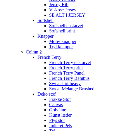
Jersey Rib
Viskose Jersey
SE ALT I JERSEY
Softshell
Softshell ensfarvet
Softshell print
Knapper
Motiv knapper
Trykknapper
Colmn 2
French Terry
French Terry ensfarvet
French Terry print
French Terry Panel
French Terry Bambus
Sweatshirt heavy
Sweat Melange Brushed
Deko stof
Frakke Stof
Canvas
Gobeline
Kunst læder
Plys stof
Imiteret Pels
Tyl