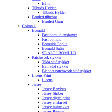
Bånd
Tilbuds Hylden
Tilbuds Hylden
Broderi tilbehør
Broderi Garn
Colmn 1
Bomuld
Fast bomuld ensfarvet
Fast bomuld
Bomulds Poplin
Bomuld Satin
SE ALT I BOMULD
Patchwork stykker
Tilda stof stykker
Bali Stof stykker
Blandet patchwork stof stykker
Licens Print
Licens
Jersey
Jersey Bambus
Jersey Striber
Jersey digitalprint
Jersey ensfarvet
Jersey hulstrikket
Jersey Paneler