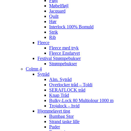
Fløjl
Møbelfløjl
Jacquard
Quilt
Hør
Interlock 100% Bomuld
Strik
Rib
Fleece
Fleece med tryk
Fleece Ensfarvet
Festival Strømpebukser
Strømpebukser
Colmn 4
Sytråd
Alm. Sytråd
Overlocker tråd – Toldi
SERAFLOCK tråd
Knap Tråd
Bulky-Lock 80 Multiolour 1000 m
Trojalock – hvid
Hjemmelavet ting
Bumbag Stor
Strand taske lille
Puder