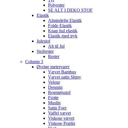
Polyester
SE ALT I DEKO STOF
Elastik
Almindelig Elastik
Folde Elastik
Knap hul elastik
Elastik med tryk
Julestof
Alt til Jul
Stofrester
Rester
Column 3
Øvrige metervarer
Vævet Bambus
Vævet satin Shiny
Velour
Denmin
Regntøjsstof
Frotte
Muslin
Satin Foer
Vaffel vævet
Viskose vævet
Viskose Poplin