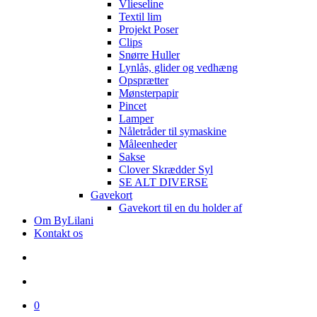
Vlieseline
Textil lim
Projekt Poser
Clips
Snørre Huller
Lynlås, glider og vedhæng
Opsprætter
Mønsterpapir
Pincet
Lamper
Nåletråder til symaskine
Måleenheder
Sakse
Clover Skrædder Syl
SE ALT DIVERSE
Gavekort
Gavekort til en du holder af
Om ByLilani
Kontakt os
search
account
0