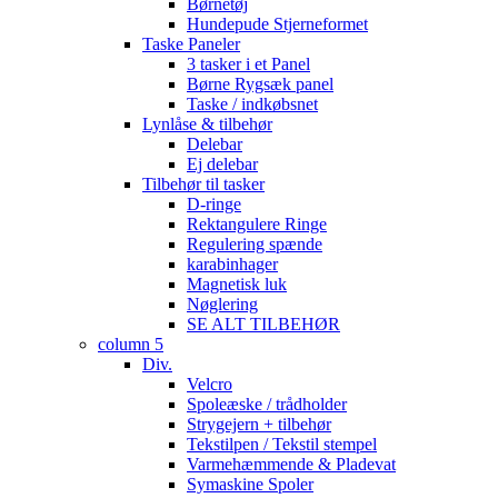
Børnetøj
Hundepude Stjerneformet
Taske Paneler
3 tasker i et Panel
Børne Rygsæk panel
Taske / indkøbsnet
Lynlåse & tilbehør
Delebar
Ej delebar
Tilbehør til tasker
D-ringe
Rektangulere Ringe
Regulering spænde
karabinhager
Magnetisk luk
Nøglering
SE ALT TILBEHØR
column 5
Div.
Velcro
Spoleæske / trådholder
Strygejern + tilbehør
Tekstilpen / Tekstil stempel
Varmehæmmende & Pladevat
Symaskine Spoler