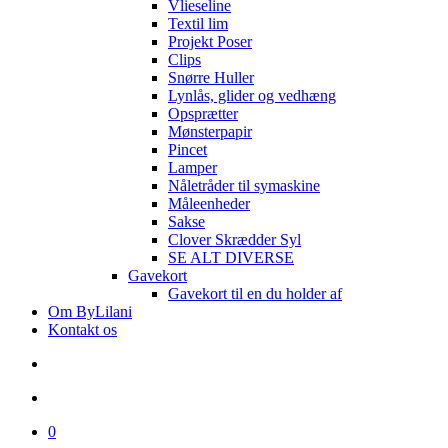
Vlieseline
Textil lim
Projekt Poser
Clips
Snørre Huller
Lynlås, glider og vedhæng
Opsprætter
Mønsterpapir
Pincet
Lamper
Nåletråder til symaskine
Måleenheder
Sakse
Clover Skrædder Syl
SE ALT DIVERSE
Gavekort
Gavekort til en du holder af
Om ByLilani
Kontakt os
search
account
0