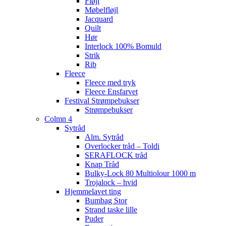
Fløjl
Møbelfløjl
Jacquard
Quilt
Hør
Interlock 100% Bomuld
Strik
Rib
Fleece
Fleece med tryk
Fleece Ensfarvet
Festival Strømpebukser
Strømpebukser
Colmn 4
Sytråd
Alm. Sytråd
Overlocker tråd – Toldi
SERAFLOCK tråd
Knap Tråd
Bulky-Lock 80 Multiolour 1000 m
Trojalock – hvid
Hjemmelavet ting
Bumbag Stor
Strand taske lille
Puder