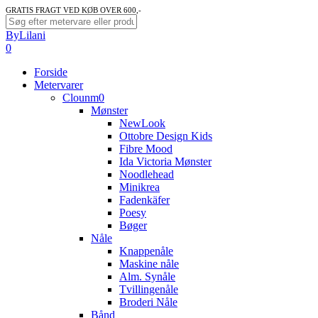
Skip
GRATIS FRAGT VED KØB OVER 600,-
to
Close
ByLilani
main
Search
search
account
0
content
Menu
Forside
Metervarer
Clounm0
Mønster
NewLook
Ottobre Design Kids
Fibre Mood
Ida Victoria Mønster
Noodlehead
Minikrea
Fadenkäfer
Poesy
Bøger
Nåle
Knappenåle
Maskine nåle
Alm. Synåle
Tvillingenåle
Broderi Nåle
Bånd