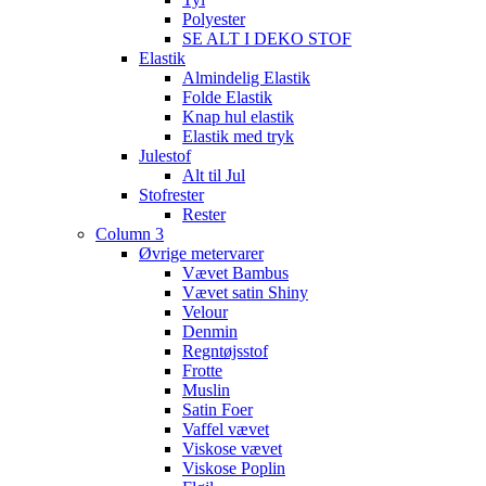
Polyester
SE ALT I DEKO STOF
Elastik
Almindelig Elastik
Folde Elastik
Knap hul elastik
Elastik med tryk
Julestof
Alt til Jul
Stofrester
Rester
Column 3
Øvrige metervarer
Vævet Bambus
Vævet satin Shiny
Velour
Denmin
Regntøjsstof
Frotte
Muslin
Satin Foer
Vaffel vævet
Viskose vævet
Viskose Poplin