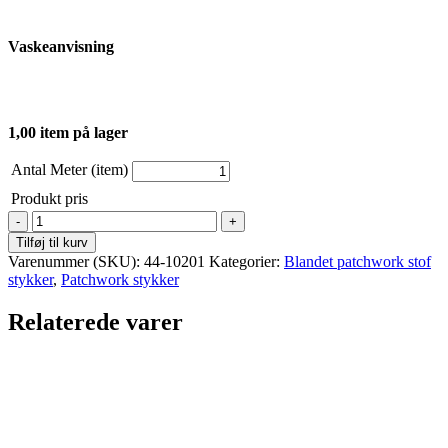
Vaskeanvisning
1,00 item på lager
Antal Meter (item)
Produkt pris
Patchwork
-
Tilføj til kurv
Mormors
Varenummer (SKU):
44-10201
Kategorier:
Blandet patchwork stof
blomster
stykker
,
Patchwork stykker
antal
Relaterede varer