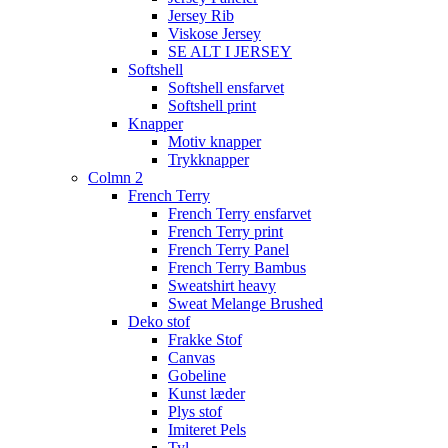
Jersey Rib
Viskose Jersey
SE ALT I JERSEY
Softshell
Softshell ensfarvet
Softshell print
Knapper
Motiv knapper
Trykknapper
Colmn 2
French Terry
French Terry ensfarvet
French Terry print
French Terry Panel
French Terry Bambus
Sweatshirt heavy
Sweat Melange Brushed
Deko stof
Frakke Stof
Canvas
Gobeline
Kunst læder
Plys stof
Imiteret Pels
Tyl