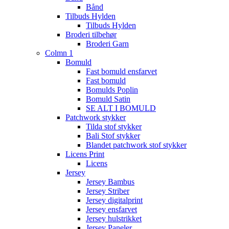
Bånd
Tilbuds Hylden
Tilbuds Hylden
Broderi tilbehør
Broderi Garn
Colmn 1
Bomuld
Fast bomuld ensfarvet
Fast bomuld
Bomulds Poplin
Bomuld Satin
SE ALT I BOMULD
Patchwork stykker
Tilda stof stykker
Bali Stof stykker
Blandet patchwork stof stykker
Licens Print
Licens
Jersey
Jersey Bambus
Jersey Striber
Jersey digitalprint
Jersey ensfarvet
Jersey hulstrikket
Jersey Paneler