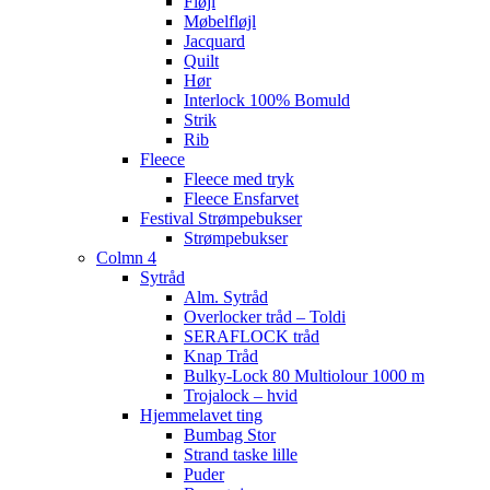
Fløjl
Møbelfløjl
Jacquard
Quilt
Hør
Interlock 100% Bomuld
Strik
Rib
Fleece
Fleece med tryk
Fleece Ensfarvet
Festival Strømpebukser
Strømpebukser
Colmn 4
Sytråd
Alm. Sytråd
Overlocker tråd – Toldi
SERAFLOCK tråd
Knap Tråd
Bulky-Lock 80 Multiolour 1000 m
Trojalock – hvid
Hjemmelavet ting
Bumbag Stor
Strand taske lille
Puder