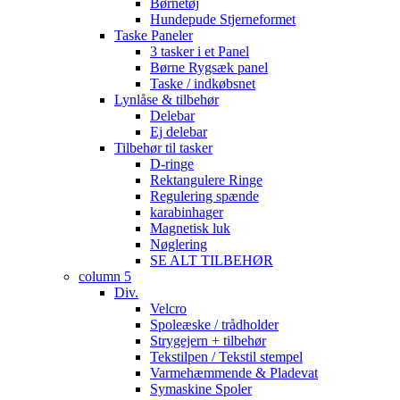
Børnetøj
Hundepude Stjerneformet
Taske Paneler
3 tasker i et Panel
Børne Rygsæk panel
Taske / indkøbsnet
Lynlåse & tilbehør
Delebar
Ej delebar
Tilbehør til tasker
D-ringe
Rektangulere Ringe
Regulering spænde
karabinhager
Magnetisk luk
Nøglering
SE ALT TILBEHØR
column 5
Div.
Velcro
Spoleæske / trådholder
Strygejern + tilbehør
Tekstilpen / Tekstil stempel
Varmehæmmende & Pladevat
Symaskine Spoler