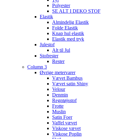
Polyester
SE ALT I DEKO STOF
Elastik
Almindelig Elastik
Folde Elastik
Knap hul elastik
Elastik med tryk
Julestof
Alt til Jul
Stofrester
Rester
Column 3
Øvrige metervarer
Vævet Bambus
Vævet satin Shiny
Velour
Denmin
Regntøjsstof
Frotte
Muslin
Satin Foer
Vaffel vævet
Viskose vævet
Viskose Poplin