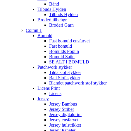
Bånd
Tilbuds Hylden
Tilbuds Hylden
Broderi tilbehør
Broderi Garn
Colmn 1
Bomuld
Fast bomuld ensfarvet
Fast bomuld
Bomulds Poplin
Bomuld Satin
SE ALT I BOMULD
Patchwork stykker
Tilda stof stykker
Bali Stof stykker
Blandet patchwork stof stykker
Licens Print
Licens
Jersey
Jersey Bambus
Jersey Striber
Jersey digitalprint
Jersey ensfarvet
Jersey hulstrikket
Jersey Paneler