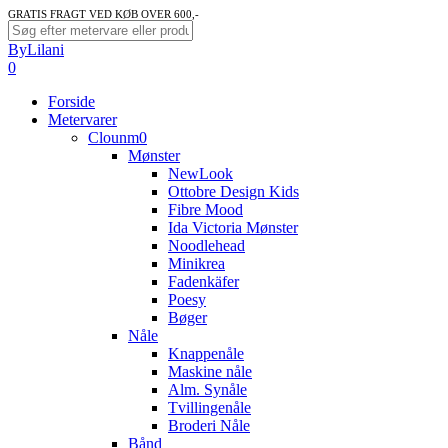
Skip
GRATIS FRAGT VED KØB OVER 600,-
to
Close
ByLilani
main
Search
search
account
0
content
Menu
Forside
Metervarer
Clounm0
Mønster
NewLook
Ottobre Design Kids
Fibre Mood
Ida Victoria Mønster
Noodlehead
Minikrea
Fadenkäfer
Poesy
Bøger
Nåle
Knappenåle
Maskine nåle
Alm. Synåle
Tvillingenåle
Broderi Nåle
Bånd