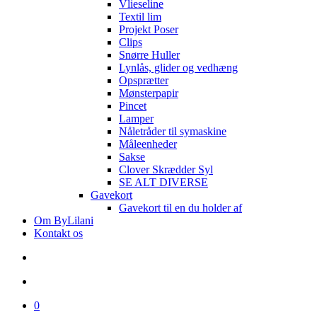
Vlieseline
Textil lim
Projekt Poser
Clips
Snørre Huller
Lynlås, glider og vedhæng
Opsprætter
Mønsterpapir
Pincet
Lamper
Nåletråder til symaskine
Måleenheder
Sakse
Clover Skrædder Syl
SE ALT DIVERSE
Gavekort
Gavekort til en du holder af
Om ByLilani
Kontakt os
search
account
0