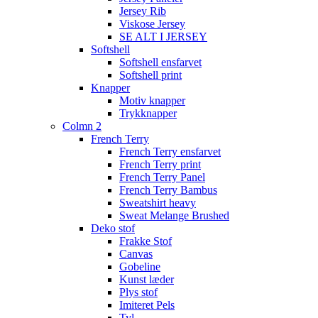
Jersey Rib
Viskose Jersey
SE ALT I JERSEY
Softshell
Softshell ensfarvet
Softshell print
Knapper
Motiv knapper
Trykknapper
Colmn 2
French Terry
French Terry ensfarvet
French Terry print
French Terry Panel
French Terry Bambus
Sweatshirt heavy
Sweat Melange Brushed
Deko stof
Frakke Stof
Canvas
Gobeline
Kunst læder
Plys stof
Imiteret Pels
Tyl