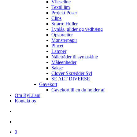
Vlieseline
Textil lim
Projekt Poser
Clips
Snørre Huller
Lynlås, glider og vedhæng
Opsprætter
Mønsterpapir
Pincet
Lamper
Nåletråder til symaskine
Måleenheder
Sakse
Clover Skrædder Syl
SE ALT DIVERSE
Gavekort
Gavekort til en du holder af
Om ByLilani
Kontakt os
search
account
0