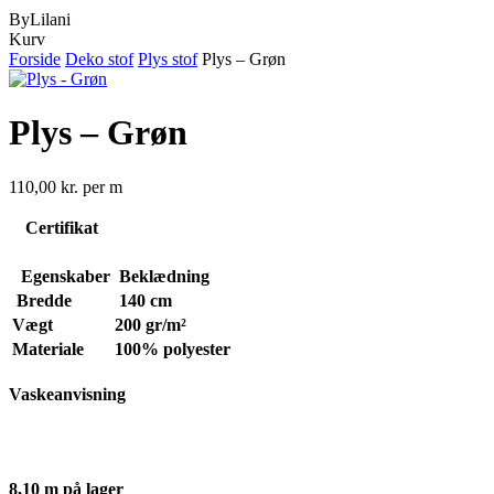
ByLilani
Close
Kurv
Cart
Forside
Deko stof
Plys stof
Plys – Grøn
Plys – Grøn
110,00
kr.
per m
Certifikat
Egenskaber
Beklædning
Bredde
140 cm
Vægt
200 gr/m²
Materiale
100% polyester
Vaskeanvisning
8,10 m på lager