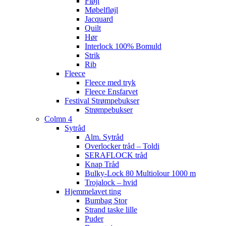
Fløjl
Møbelfløjl
Jacquard
Quilt
Hør
Interlock 100% Bomuld
Strik
Rib
Fleece
Fleece med tryk
Fleece Ensfarvet
Festival Strømpebukser
Strømpebukser
Colmn 4
Sytråd
Alm. Sytråd
Overlocker tråd – Toldi
SERAFLOCK tråd
Knap Tråd
Bulky-Lock 80 Multiolour 1000 m
Trojalock – hvid
Hjemmelavet ting
Bumbag Stor
Strand taske lille
Puder