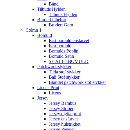
Bånd
Tilbuds Hylden
Tilbuds Hylden
Broderi tilbehør
Broderi Garn
Colmn 1
Bomuld
Fast bomuld ensfarvet
Fast bomuld
Bomulds Poplin
Bomuld Satin
SE ALT I BOMULD
Patchwork stykker
Tilda stof stykker
Bali Stof stykker
Blandet patchwork stof stykker
Licens Print
Licens
Jersey
Jersey Bambus
Jersey Striber
Jersey digitalprint
Jersey ensfarvet
Jersey hulstrikket
Jersey Paneler