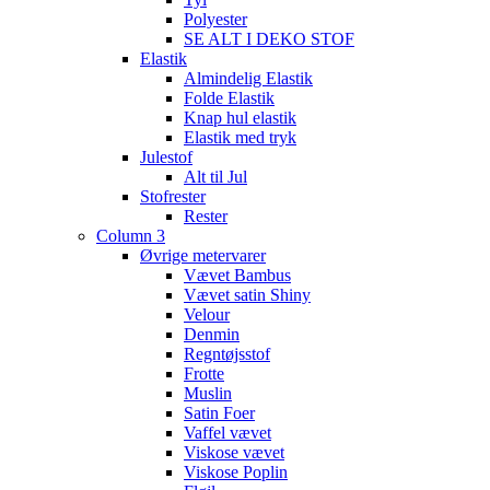
Polyester
SE ALT I DEKO STOF
Elastik
Almindelig Elastik
Folde Elastik
Knap hul elastik
Elastik med tryk
Julestof
Alt til Jul
Stofrester
Rester
Column 3
Øvrige metervarer
Vævet Bambus
Vævet satin Shiny
Velour
Denmin
Regntøjsstof
Frotte
Muslin
Satin Foer
Vaffel vævet
Viskose vævet
Viskose Poplin