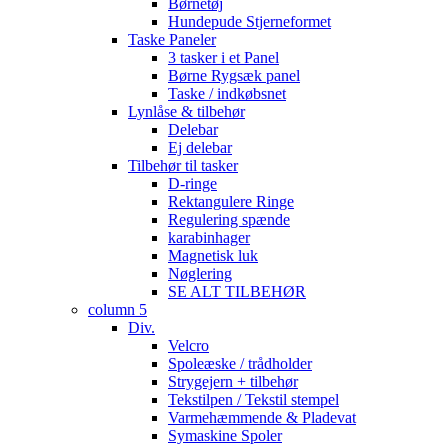
Børnetøj
Hundepude Stjerneformet
Taske Paneler
3 tasker i et Panel
Børne Rygsæk panel
Taske / indkøbsnet
Lynlåse & tilbehør
Delebar
Ej delebar
Tilbehør til tasker
D-ringe
Rektangulere Ringe
Regulering spænde
karabinhager
Magnetisk luk
Nøglering
SE ALT TILBEHØR
column 5
Div.
Velcro
Spoleæske / trådholder
Strygejern + tilbehør
Tekstilpen / Tekstil stempel
Varmehæmmende & Pladevat
Symaskine Spoler