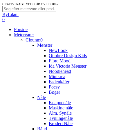
Skip
GRATIS FRAGT VED KØB OVER 600,-
to
Close
ByLilani
main
Search
search
account
0
content
Menu
Forside
Metervarer
Clounm0
Mønster
NewLook
Ottobre Design Kids
Fibre Mood
Ida Victoria Mønster
Noodlehead
Minikrea
Fadenkäfer
Poesy
Bøger
Nåle
Knappenåle
Maskine nåle
Alm. Synåle
Tvillingenåle
Broderi Nåle
Bånd