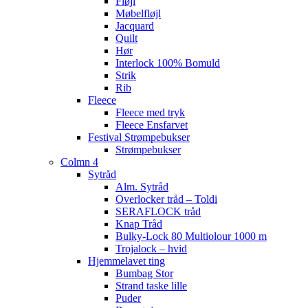
Fløjl
Møbelfløjl
Jacquard
Quilt
Hør
Interlock 100% Bomuld
Strik
Rib
Fleece
Fleece med tryk
Fleece Ensfarvet
Festival Strømpebukser
Strømpebukser
Colmn 4
Sytråd
Alm. Sytråd
Overlocker tråd – Toldi
SERAFLOCK tråd
Knap Tråd
Bulky-Lock 80 Multiolour 1000 m
Trojalock – hvid
Hjemmelavet ting
Bumbag Stor
Strand taske lille
Puder