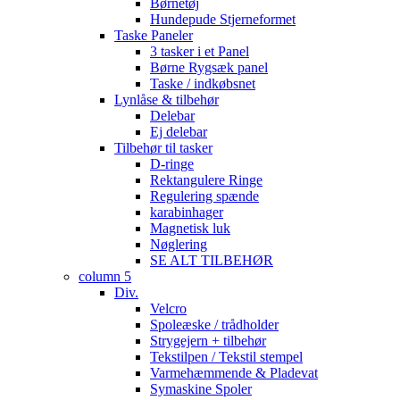
Børnetøj
Hundepude Stjerneformet
Taske Paneler
3 tasker i et Panel
Børne Rygsæk panel
Taske / indkøbsnet
Lynlåse & tilbehør
Delebar
Ej delebar
Tilbehør til tasker
D-ringe
Rektangulere Ringe
Regulering spænde
karabinhager
Magnetisk luk
Nøglering
SE ALT TILBEHØR
column 5
Div.
Velcro
Spoleæske / trådholder
Strygejern + tilbehør
Tekstilpen / Tekstil stempel
Varmehæmmende & Pladevat
Symaskine Spoler