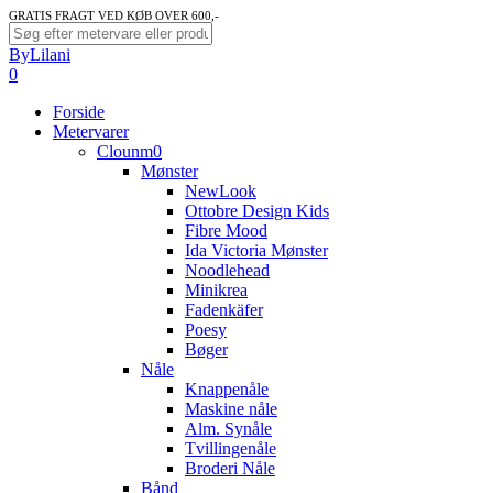
Skip
GRATIS FRAGT VED KØB OVER 600,-
to
Close
ByLilani
main
Search
search
account
0
content
Menu
Forside
Metervarer
Clounm0
Mønster
NewLook
Ottobre Design Kids
Fibre Mood
Ida Victoria Mønster
Noodlehead
Minikrea
Fadenkäfer
Poesy
Bøger
Nåle
Knappenåle
Maskine nåle
Alm. Synåle
Tvillingenåle
Broderi Nåle
Bånd