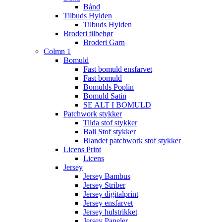
Bånd
Tilbuds Hylden
Tilbuds Hylden
Broderi tilbehør
Broderi Garn
Colmn 1
Bomuld
Fast bomuld ensfarvet
Fast bomuld
Bomulds Poplin
Bomuld Satin
SE ALT I BOMULD
Patchwork stykker
Tilda stof stykker
Bali Stof stykker
Blandet patchwork stof stykker
Licens Print
Licens
Jersey
Jersey Bambus
Jersey Striber
Jersey digitalprint
Jersey ensfarvet
Jersey hulstrikket
Jersey Paneler