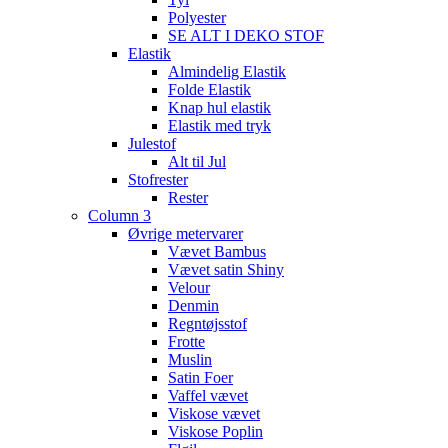
Polyester
SE ALT I DEKO STOF
Elastik
Almindelig Elastik
Folde Elastik
Knap hul elastik
Elastik med tryk
Julestof
Alt til Jul
Stofrester
Rester
Column 3
Øvrige metervarer
Vævet Bambus
Vævet satin Shiny
Velour
Denmin
Regntøjsstof
Frotte
Muslin
Satin Foer
Vaffel vævet
Viskose vævet
Viskose Poplin