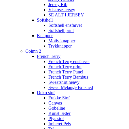
Jersey Rib
Viskose Jersey
SE ALT I JERSEY
Softshell
Softshell ensfarvet
Softshell print
Knapper
Motiv knapper
Trykknapper
Colmn 2
French Terry
French Terry ensfarvet
French Terry print
French Terry Panel
French Terry Bambus
Sweatshirt heavy
Sweat Melange Brushed
Deko stof
Frakke Stof
Canvas
Gobeline
Kunst læder
Plys stof
Imiteret Pels
Tyl