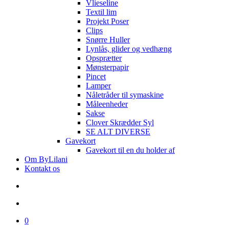
Vlieseline
Textil lim
Projekt Poser
Clips
Snørre Huller
Lynlås, glider og vedhæng
Opsprætter
Mønsterpapir
Pincet
Lamper
Nåletråder til symaskine
Måleenheder
Sakse
Clover Skrædder Syl
SE ALT DIVERSE
Gavekort
Gavekort til en du holder af
Om ByLilani
Kontakt os
search
account
0