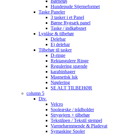
Børnetøj
Hundepude Stjerneformet
Taske Paneler
3 tasker i et Panel
Børne Rygsæk panel
Taske / indkøbsnet
Lynlåse & tilbehør
Delebar
Ej delebar
Tilbehør til tasker
D-ringe
Rektangulere Ringe
Regulering spænde
karabinhager
Magnetisk luk
Nøglering
SE ALT TILBEHØR
column 5
Div.
Velcro
Spoleæske / trådholder
Strygejern + tilbehør
Tekstilpen / Tekstil stempel
Varmehæmmende & Pladevat
Symaskine Spoler