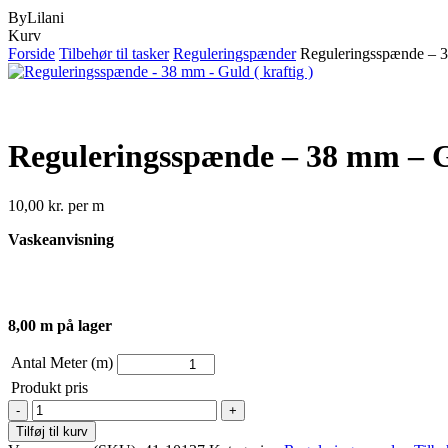
ByLilani
Close
Kurv
Cart
Forside
Tilbehør til tasker
Reguleringspænder
Reguleringsspænde – 38
Reguleringsspænde – 38 mm – Gu
10,00
kr.
per m
Vaskeanvisning
8,00 m på lager
Antal Meter (m)
Produkt pris
Reguleringsspænde
-
Tilføj til kurv
38