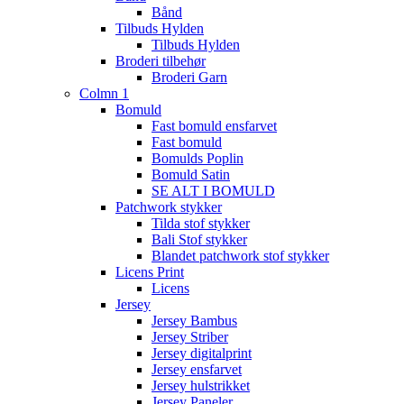
Bånd
Tilbuds Hylden
Tilbuds Hylden
Broderi tilbehør
Broderi Garn
Colmn 1
Bomuld
Fast bomuld ensfarvet
Fast bomuld
Bomulds Poplin
Bomuld Satin
SE ALT I BOMULD
Patchwork stykker
Tilda stof stykker
Bali Stof stykker
Blandet patchwork stof stykker
Licens Print
Licens
Jersey
Jersey Bambus
Jersey Striber
Jersey digitalprint
Jersey ensfarvet
Jersey hulstrikket
Jersey Paneler