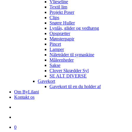
Vlieseline
Textil lim
Projekt Poser
Clips
Snørre Huller
Lynlås, glider og vedhæng
Opsprætter
Mønsterpapir
Pincet
Lamper
Nåletråder til symaskine
Måleenheder
Sakse
Clover Skrædder Syl
SE ALT DIVERSE
Gavekort
Gavekort til en du holder af
Om ByLilani
Kontakt os
search
account
0