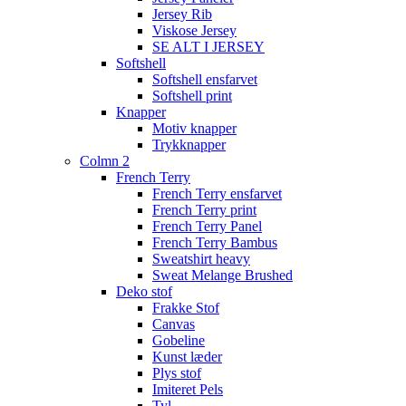
Jersey Rib
Viskose Jersey
SE ALT I JERSEY
Softshell
Softshell ensfarvet
Softshell print
Knapper
Motiv knapper
Trykknapper
Colmn 2
French Terry
French Terry ensfarvet
French Terry print
French Terry Panel
French Terry Bambus
Sweatshirt heavy
Sweat Melange Brushed
Deko stof
Frakke Stof
Canvas
Gobeline
Kunst læder
Plys stof
Imiteret Pels
Tyl