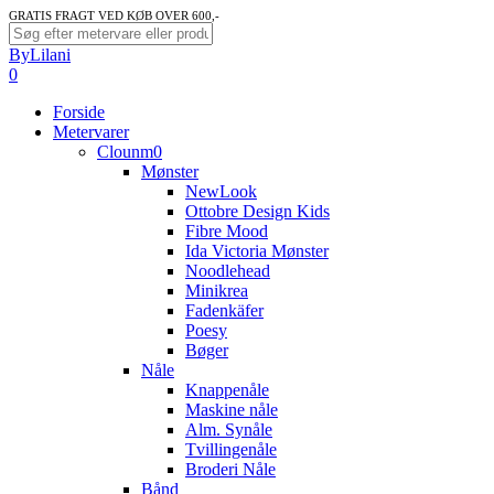
Skip
GRATIS FRAGT VED KØB OVER 600,-
to
Close
ByLilani
main
Search
search
account
0
content
Menu
Forside
Metervarer
Clounm0
Mønster
NewLook
Ottobre Design Kids
Fibre Mood
Ida Victoria Mønster
Noodlehead
Minikrea
Fadenkäfer
Poesy
Bøger
Nåle
Knappenåle
Maskine nåle
Alm. Synåle
Tvillingenåle
Broderi Nåle
Bånd