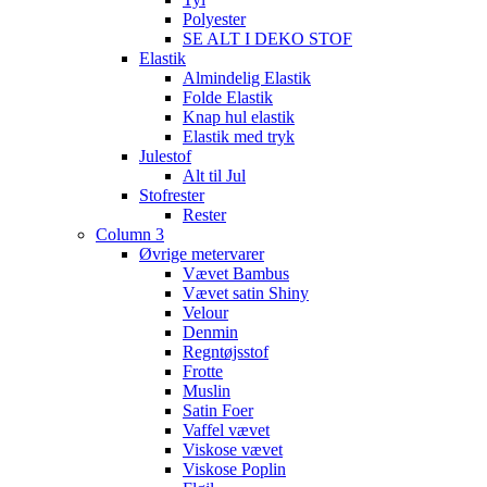
Polyester
SE ALT I DEKO STOF
Elastik
Almindelig Elastik
Folde Elastik
Knap hul elastik
Elastik med tryk
Julestof
Alt til Jul
Stofrester
Rester
Column 3
Øvrige metervarer
Vævet Bambus
Vævet satin Shiny
Velour
Denmin
Regntøjsstof
Frotte
Muslin
Satin Foer
Vaffel vævet
Viskose vævet
Viskose Poplin