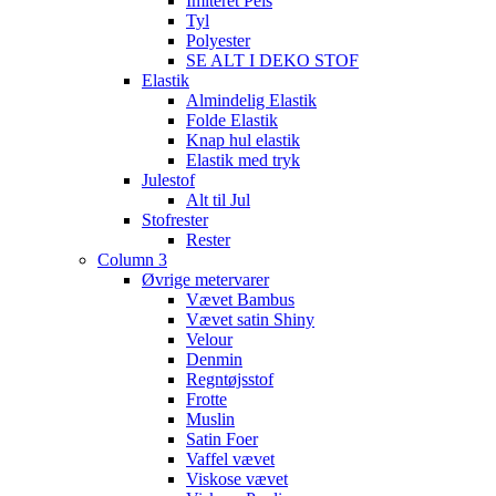
Imiteret Pels
Tyl
Polyester
SE ALT I DEKO STOF
Elastik
Almindelig Elastik
Folde Elastik
Knap hul elastik
Elastik med tryk
Julestof
Alt til Jul
Stofrester
Rester
Column 3
Øvrige metervarer
Vævet Bambus
Vævet satin Shiny
Velour
Denmin
Regntøjsstof
Frotte
Muslin
Satin Foer
Vaffel vævet
Viskose vævet