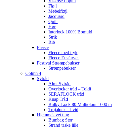
Viskose Poplin
Fløjl
Møbelfløjl
Jacquard
Quilt
Hør
Interlock 100% Bomuld
Strik
Rib
Fleece
Fleece med tryk
Fleece Ensfarvet
Festival Strømpebukser
Strømpebukser
Colmn 4
Sytråd
Alm. Sytråd
Overlocker tråd – Toldi
SERAFLOCK tråd
Knap Tråd
Bulky-Lock 80 Multiolour 1000 m
Trojalock – hvid
Hjemmelavet ting
Bumbag Stor
Strand taske lille