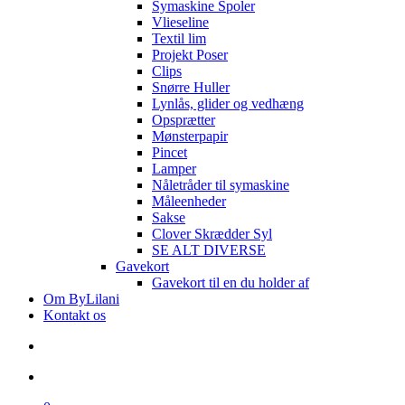
Symaskine Spoler
Vlieseline
Textil lim
Projekt Poser
Clips
Snørre Huller
Lynlås, glider og vedhæng
Opsprætter
Mønsterpapir
Pincet
Lamper
Nåletråder til symaskine
Måleenheder
Sakse
Clover Skrædder Syl
SE ALT DIVERSE
Gavekort
Gavekort til en du holder af
Om ByLilani
Kontakt os
search
account