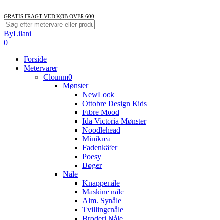
GRATIS FRAGT VED KØB OVER 600,-
Close
ByLilani
Search
search
account
0
Menu
Forside
Metervarer
Clounm0
Mønster
NewLook
Ottobre Design Kids
Fibre Mood
Ida Victoria Mønster
Noodlehead
Minikrea
Fadenkäfer
Poesy
Bøger
Nåle
Knappenåle
Maskine nåle
Alm. Synåle
Tvillingenåle
Broderi Nåle