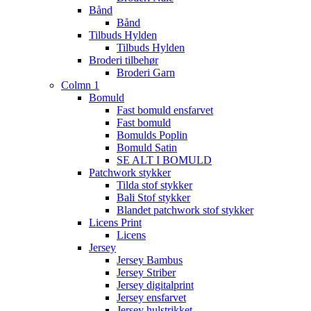
Bånd
Bånd
Tilbuds Hylden
Tilbuds Hylden
Broderi tilbehør
Broderi Garn
Colmn 1
Bomuld
Fast bomuld ensfarvet
Fast bomuld
Bomulds Poplin
Bomuld Satin
SE ALT I BOMULD
Patchwork stykker
Tilda stof stykker
Bali Stof stykker
Blandet patchwork stof stykker
Licens Print
Licens
Jersey
Jersey Bambus
Jersey Striber
Jersey digitalprint
Jersey ensfarvet
Jersey hulstrikket