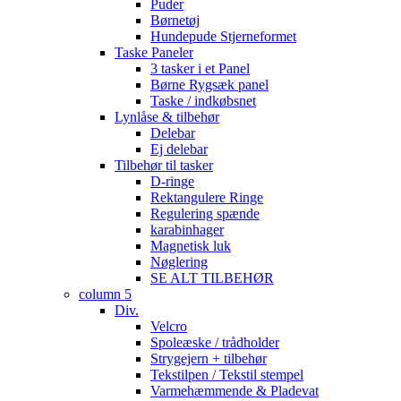
Puder
Børnetøj
Hundepude Stjerneformet
Taske Paneler
3 tasker i et Panel
Børne Rygsæk panel
Taske / indkøbsnet
Lynlåse & tilbehør
Delebar
Ej delebar
Tilbehør til tasker
D-ringe
Rektangulere Ringe
Regulering spænde
karabinhager
Magnetisk luk
Nøglering
SE ALT TILBEHØR
column 5
Div.
Velcro
Spoleæske / trådholder
Strygejern + tilbehør
Tekstilpen / Tekstil stempel
Varmehæmmende & Pladevat