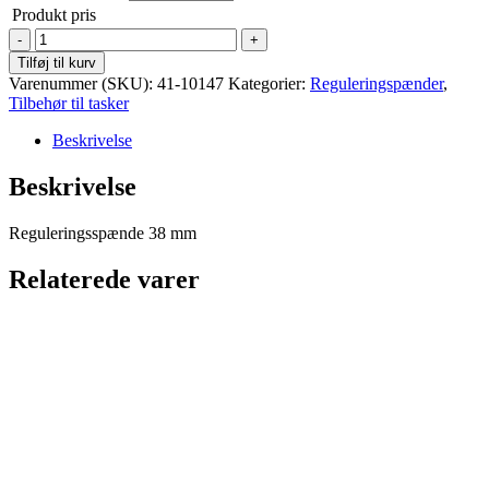
Produkt pris
Reguleringsspænde
-
Tilføj til kurv
38
Varenummer (SKU):
41-10147
Kategorier:
Reguleringspænder
,
mm
Tilbehør til tasker
-
Nikkel
Beskrivelse
(
kraftig
Beskrivelse
)
antal
Reguleringsspænde 38 mm
Relaterede varer