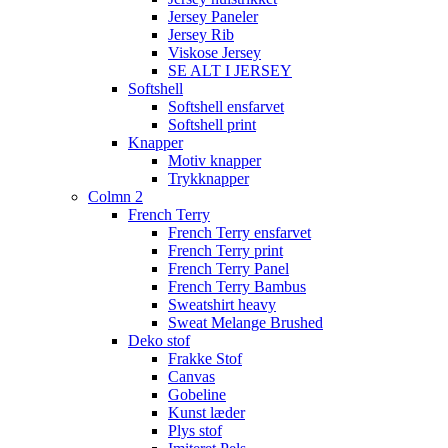
Jersey Paneler
Jersey Rib
Viskose Jersey
SE ALT I JERSEY
Softshell
Softshell ensfarvet
Softshell print
Knapper
Motiv knapper
Trykknapper
Colmn 2
French Terry
French Terry ensfarvet
French Terry print
French Terry Panel
French Terry Bambus
Sweatshirt heavy
Sweat Melange Brushed
Deko stof
Frakke Stof
Canvas
Gobeline
Kunst læder
Plys stof