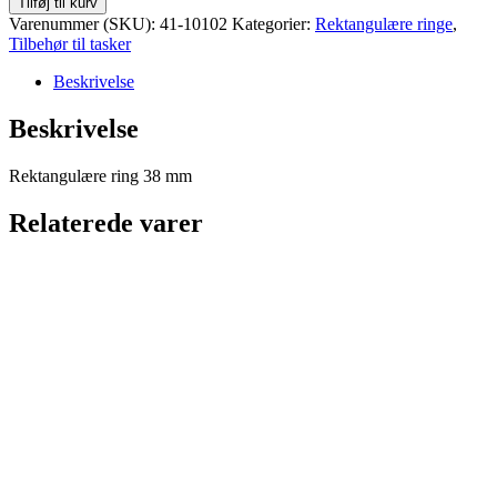
Tilføj til kurv
-
Varenummer (SKU):
41-10102
Kategorier:
Rektangulære ringe
,
38
Tilbehør til tasker
mm
-
Beskrivelse
Guld
antal
Beskrivelse
Rektangulære ring 38 mm
Relaterede varer