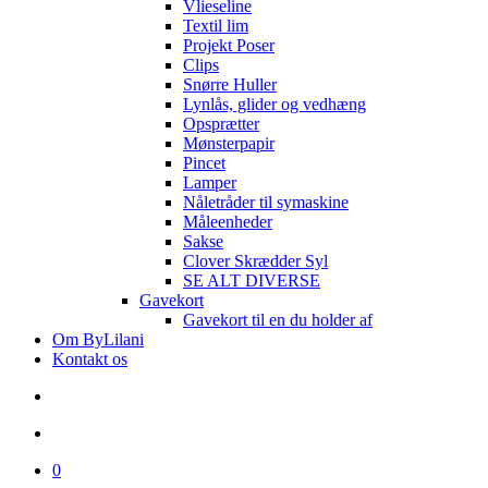
Vlieseline
Textil lim
Projekt Poser
Clips
Snørre Huller
Lynlås, glider og vedhæng
Opsprætter
Mønsterpapir
Pincet
Lamper
Nåletråder til symaskine
Måleenheder
Sakse
Clover Skrædder Syl
SE ALT DIVERSE
Gavekort
Gavekort til en du holder af
Om ByLilani
Kontakt os
search
account
0