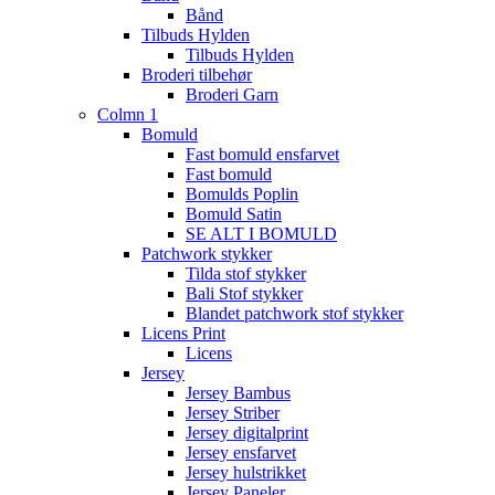
Bånd
Tilbuds Hylden
Tilbuds Hylden
Broderi tilbehør
Broderi Garn
Colmn 1
Bomuld
Fast bomuld ensfarvet
Fast bomuld
Bomulds Poplin
Bomuld Satin
SE ALT I BOMULD
Patchwork stykker
Tilda stof stykker
Bali Stof stykker
Blandet patchwork stof stykker
Licens Print
Licens
Jersey
Jersey Bambus
Jersey Striber
Jersey digitalprint
Jersey ensfarvet
Jersey hulstrikket
Jersey Paneler