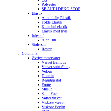
Polyester
SE ALT I DEKO STOF
Elastik
Almindelig Elastik
Folde Elastik
Knap hul elastik
Elastik med tryk
Julestof
Alt til Jul
Stofrester
Rester
Column 3
Øvrige metervarer
Vævet Bambus
Vævet satin Shiny
Velour
Denmin
Regntøjsstof
Frotte
Muslin
Satin Foer
Vaffel vævet
Viskose vævet
Viskose Poplin