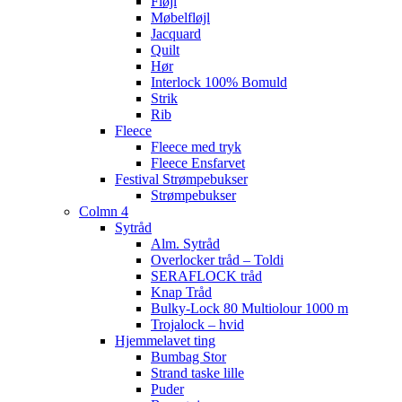
Fløjl
Møbelfløjl
Jacquard
Quilt
Hør
Interlock 100% Bomuld
Strik
Rib
Fleece
Fleece med tryk
Fleece Ensfarvet
Festival Strømpebukser
Strømpebukser
Colmn 4
Sytråd
Alm. Sytråd
Overlocker tråd – Toldi
SERAFLOCK tråd
Knap Tråd
Bulky-Lock 80 Multiolour 1000 m
Trojalock – hvid
Hjemmelavet ting
Bumbag Stor
Strand taske lille
Puder