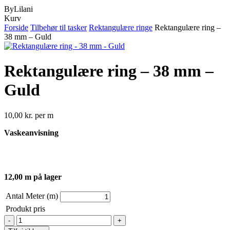
ByLilani
Close
Kurv
Cart
Forside
Tilbehør til tasker
Rektangulære ringe
Rektangulære ring –
38 mm – Guld
Rektangulære ring – 38 mm –
Guld
10,00
kr.
per m
Vaskeanvisning
12,00 m på lager
Antal Meter (m)
Produkt pris
Rektangulære
ring