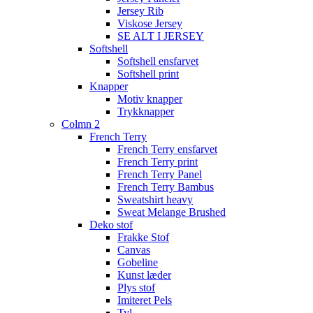
Jersey Rib
Viskose Jersey
SE ALT I JERSEY
Softshell
Softshell ensfarvet
Softshell print
Knapper
Motiv knapper
Trykknapper
Colmn 2
French Terry
French Terry ensfarvet
French Terry print
French Terry Panel
French Terry Bambus
Sweatshirt heavy
Sweat Melange Brushed
Deko stof
Frakke Stof
Canvas
Gobeline
Kunst læder
Plys stof
Imiteret Pels
Tyl