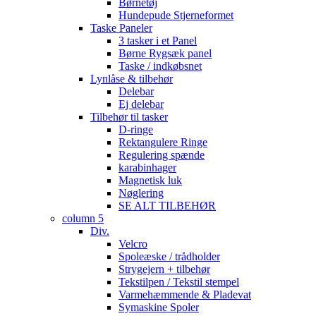
Børnetøj
Hundepude Stjerneformet
Taske Paneler
3 tasker i et Panel
Børne Rygsæk panel
Taske / indkøbsnet
Lynlåse & tilbehør
Delebar
Ej delebar
Tilbehør til tasker
D-ringe
Rektangulere Ringe
Regulering spænde
karabinhager
Magnetisk luk
Nøglering
SE ALT TILBEHØR
column 5
Div.
Velcro
Spoleæske / trådholder
Strygejern + tilbehør
Tekstilpen / Tekstil stempel
Varmehæmmende & Pladevat
Symaskine Spoler