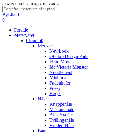
Skip
GRATIS FRAGT VED KØB OVER 600,-
to
Close
ByLilani
main
Search
search
account
0
content
Menu
Forside
Metervarer
Clounm0
Mønster
NewLook
Ottobre Design Kids
Fibre Mood
Ida Victoria Mønster
Noodlehead
Minikrea
Fadenkäfer
Poesy
Bøger
Nåle
Knappenåle
Maskine nåle
Alm. Synåle
Tvillingenåle
Broderi Nåle
Bånd