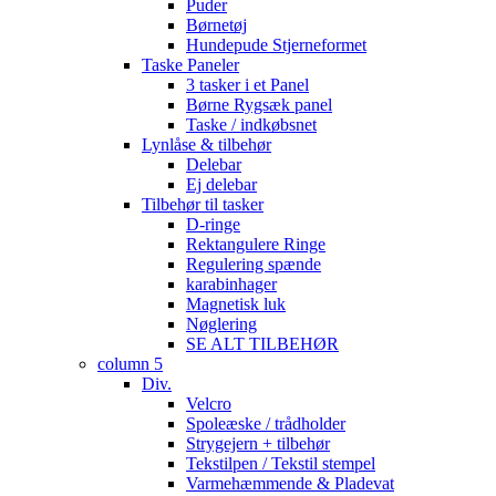
Puder
Børnetøj
Hundepude Stjerneformet
Taske Paneler
3 tasker i et Panel
Børne Rygsæk panel
Taske / indkøbsnet
Lynlåse & tilbehør
Delebar
Ej delebar
Tilbehør til tasker
D-ringe
Rektangulere Ringe
Regulering spænde
karabinhager
Magnetisk luk
Nøglering
SE ALT TILBEHØR
column 5
Div.
Velcro
Spoleæske / trådholder
Strygejern + tilbehør
Tekstilpen / Tekstil stempel
Varmehæmmende & Pladevat