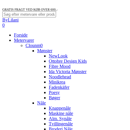
GRATIS FRAGT VED KØB OVER 600,-
Close
ByLilani
Search
search
account
0
Menu
Forside
Metervarer
Clounm0
Mønster
NewLook
Ottobre Design Kids
Fibre Mood
Ida Victoria Mønster
Noodlehead
Minikrea
Fadenkäfer
Poesy
Bøger
Nåle
Knappenåle
Maskine nåle
Alm. Synåle
Tvillingenåle
Broderi Nåle