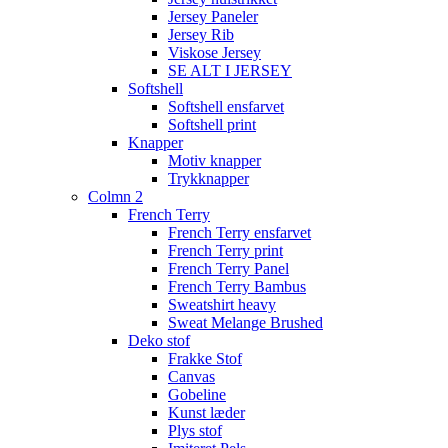
Jersey Paneler
Jersey Rib
Viskose Jersey
SE ALT I JERSEY
Softshell
Softshell ensfarvet
Softshell print
Knapper
Motiv knapper
Trykknapper
Colmn 2
French Terry
French Terry ensfarvet
French Terry print
French Terry Panel
French Terry Bambus
Sweatshirt heavy
Sweat Melange Brushed
Deko stof
Frakke Stof
Canvas
Gobeline
Kunst læder
Plys stof