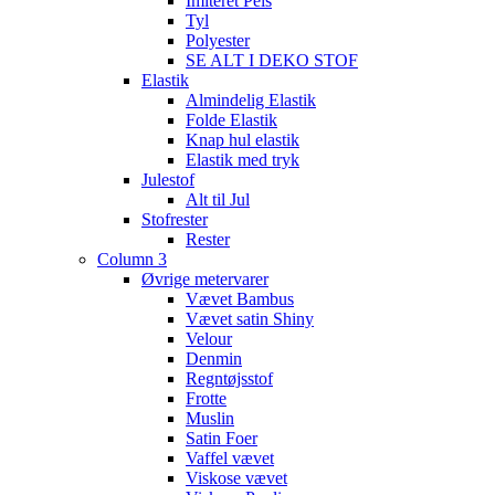
Imiteret Pels
Tyl
Polyester
SE ALT I DEKO STOF
Elastik
Almindelig Elastik
Folde Elastik
Knap hul elastik
Elastik med tryk
Julestof
Alt til Jul
Stofrester
Rester
Column 3
Øvrige metervarer
Vævet Bambus
Vævet satin Shiny
Velour
Denmin
Regntøjsstof
Frotte
Muslin
Satin Foer
Vaffel vævet
Viskose vævet