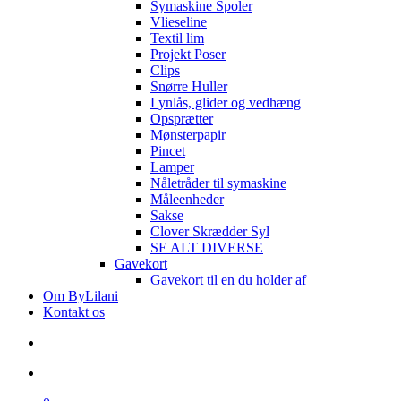
Symaskine Spoler
Vlieseline
Textil lim
Projekt Poser
Clips
Snørre Huller
Lynlås, glider og vedhæng
Opsprætter
Mønsterpapir
Pincet
Lamper
Nåletråder til symaskine
Måleenheder
Sakse
Clover Skrædder Syl
SE ALT DIVERSE
Gavekort
Gavekort til en du holder af
Om ByLilani
Kontakt os
search
account