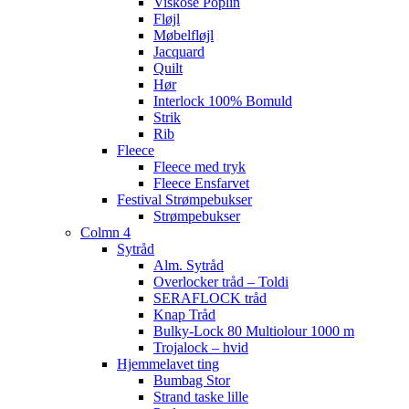
Viskose Poplin
Fløjl
Møbelfløjl
Jacquard
Quilt
Hør
Interlock 100% Bomuld
Strik
Rib
Fleece
Fleece med tryk
Fleece Ensfarvet
Festival Strømpebukser
Strømpebukser
Colmn 4
Sytråd
Alm. Sytråd
Overlocker tråd – Toldi
SERAFLOCK tråd
Knap Tråd
Bulky-Lock 80 Multiolour 1000 m
Trojalock – hvid
Hjemmelavet ting
Bumbag Stor
Strand taske lille