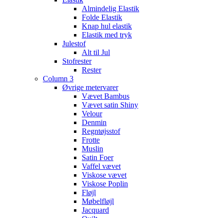
Almindelig Elastik
Folde Elastik
Knap hul elastik
Elastik med tryk
Julestof
Alt til Jul
Stofrester
Rester
Column 3
Øvrige metervarer
Vævet Bambus
Vævet satin Shiny
Velour
Denmin
Regntøjsstof
Frotte
Muslin
Satin Foer
Vaffel vævet
Viskose vævet
Viskose Poplin
Fløjl
Møbelfløjl
Jacquard