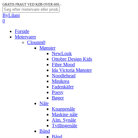
Skip
GRATIS FRAGT VED KØB OVER 600,-
to
Close
ByLilani
main
Search
search
account
0
content
Menu
Forside
Metervarer
Clounm0
Mønster
NewLook
Ottobre Design Kids
Fibre Mood
Ida Victoria Mønster
Noodlehead
Minikrea
Fadenkäfer
Poesy
Bøger
Nåle
Knappenåle
Maskine nåle
Alm. Synåle
Tvillingenåle
Bånd
Bånd