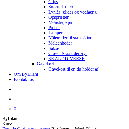
Clips
Snørre Huller
Lynlås, glider og vedhæng
Opsprætter
Mønsterpapir
Pincet
Lamper
Nåletråder til symaskine
Måleenheder
Sakse
Clover Skrædder Syl
SE ALT DIVERSE
Gavekort
Gavekort til en du holder af
Om ByLilani
Kontakt os
search
account
0
ByLilani
Close
Kurv
Cart
Forside
Øvrige metervarer
Rib Jersey – Mørk Blågr