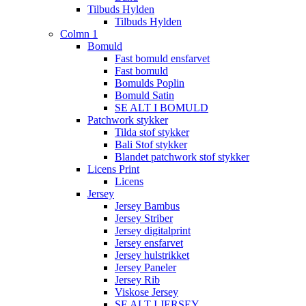
Tilbuds Hylden
Tilbuds Hylden
Colmn 1
Bomuld
Fast bomuld ensfarvet
Fast bomuld
Bomulds Poplin
Bomuld Satin
SE ALT I BOMULD
Patchwork stykker
Tilda stof stykker
Bali Stof stykker
Blandet patchwork stof stykker
Licens Print
Licens
Jersey
Jersey Bambus
Jersey Striber
Jersey digitalprint
Jersey ensfarvet
Jersey hulstrikket
Jersey Paneler
Jersey Rib
Viskose Jersey
SE ALT I JERSEY