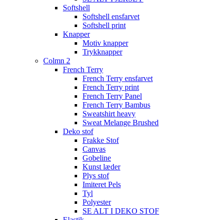
Softshell
Softshell ensfarvet
Softshell print
Knapper
Motiv knapper
Trykknapper
Colmn 2
French Terry
French Terry ensfarvet
French Terry print
French Terry Panel
French Terry Bambus
Sweatshirt heavy
Sweat Melange Brushed
Deko stof
Frakke Stof
Canvas
Gobeline
Kunst læder
Plys stof
Imiteret Pels
Tyl
Polyester
SE ALT I DEKO STOF
Elastik