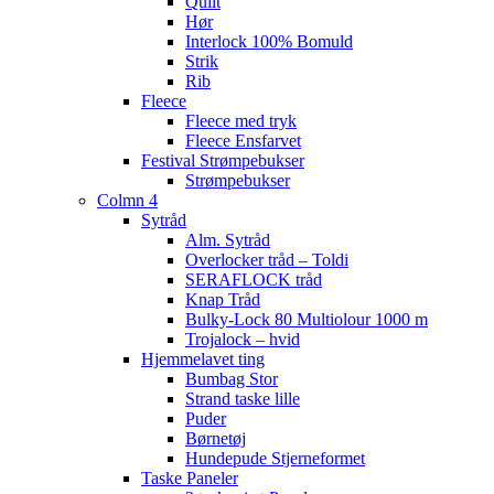
Quilt
Hør
Interlock 100% Bomuld
Strik
Rib
Fleece
Fleece med tryk
Fleece Ensfarvet
Festival Strømpebukser
Strømpebukser
Colmn 4
Sytråd
Alm. Sytråd
Overlocker tråd – Toldi
SERAFLOCK tråd
Knap Tråd
Bulky-Lock 80 Multiolour 1000 m
Trojalock – hvid
Hjemmelavet ting
Bumbag Stor
Strand taske lille
Puder
Børnetøj
Hundepude Stjerneformet
Taske Paneler