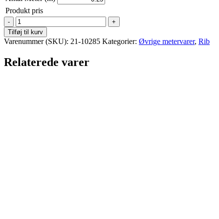
Produkt pris
Rib
Jersey
Tilføj til kurv
-
Varenummer (SKU):
21-10285
Kategorier:
Øvrige metervarer
,
Rib
Mørk
Blågr
Relaterede varer
antal