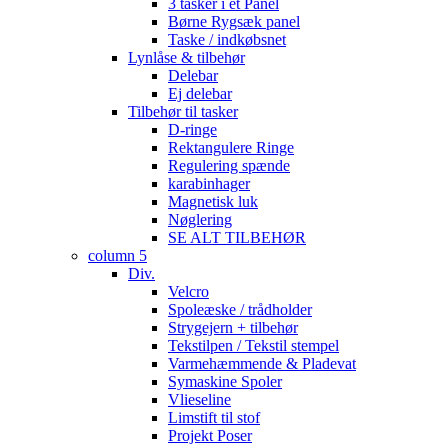
3 tasker i et Panel
Børne Rygsæk panel
Taske / indkøbsnet
Lynlåse & tilbehør
Delebar
Ej delebar
Tilbehør til tasker
D-ringe
Rektangulere Ringe
Regulering spænde
karabinhager
Magnetisk luk
Nøglering
SE ALT TILBEHØR
column 5
Div.
Velcro
Spoleæske / trådholder
Strygejern + tilbehør
Tekstilpen / Tekstil stempel
Varmehæmmende & Pladevat
Symaskine Spoler
Vlieseline
Limstift til stof
Projekt Poser