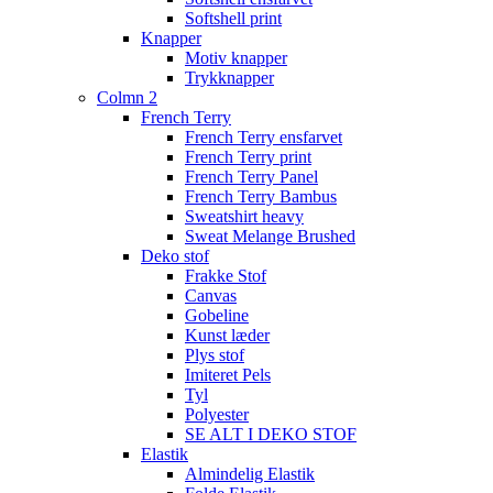
Softshell print
Knapper
Motiv knapper
Trykknapper
Colmn 2
French Terry
French Terry ensfarvet
French Terry print
French Terry Panel
French Terry Bambus
Sweatshirt heavy
Sweat Melange Brushed
Deko stof
Frakke Stof
Canvas
Gobeline
Kunst læder
Plys stof
Imiteret Pels
Tyl
Polyester
SE ALT I DEKO STOF
Elastik
Almindelig Elastik