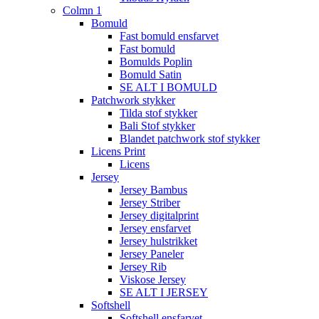
Colmn 1
Bomuld
Fast bomuld ensfarvet
Fast bomuld
Bomulds Poplin
Bomuld Satin
SE ALT I BOMULD
Patchwork stykker
Tilda stof stykker
Bali Stof stykker
Blandet patchwork stof stykker
Licens Print
Licens
Jersey
Jersey Bambus
Jersey Striber
Jersey digitalprint
Jersey ensfarvet
Jersey hulstrikket
Jersey Paneler
Jersey Rib
Viskose Jersey
SE ALT I JERSEY
Softshell
Softshell ensfarvet