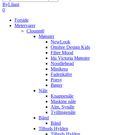
Close
ByLilani
Search
search
account
0
Menu
Forside
Metervarer
Clounm0
Mønster
NewLook
Ottobre Design Kids
Fibre Mood
Ida Victoria Mønster
Noodlehead
Minikrea
Fadenkäfer
Poesy
Bøger
Nåle
Knappenåle
Maskine nåle
Alm. Synåle
Tvillingenåle
Bånd
Bånd
Tilbuds Hylden
Tilbuds Hylden