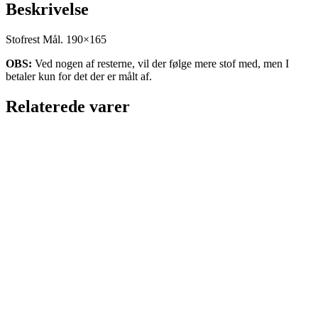
Råhvid
Beskrivelse
antal
Stofrest Mål. 190×165
OBS:
Ved nogen af resterne, vil der følge mere stof med, men I
betaler kun for det der er målt af.
Relaterede varer