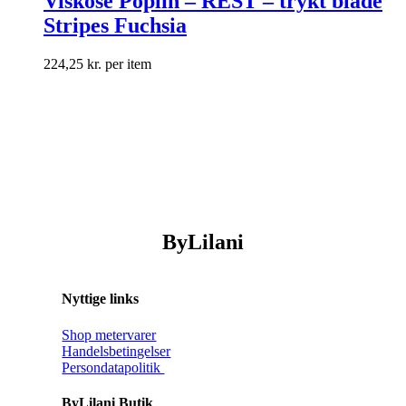
Viskose Poplin – REST – trykt blade
Stripes Fuchsia
224,25
kr.
per item
ByLilani
Nyttige links
Shop metervarer
Handelsbetingelser
Persondatapolitik
ByLilani Butik