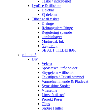
Taske / indkøbsnet
Lynlåse & tilbehør
Delebar
Ej delebar
Tilbehør til tasker
D-ringe
Rektangulere Ringe
Regulering spænde
karabinhager
Magnetisk luk
Nøglering
SE ALT TILBEHØR
column 5
Div.
Velcro
Spoleæske / trådholder
Strygejern + tilbehør
Tekstilpen / Tekstil stempel
Varmehæmmende & Pladevat
Symaskine Spoler
Vlieseline
Limstift til stof
Projekt Poser
Clips
Snørre Huller