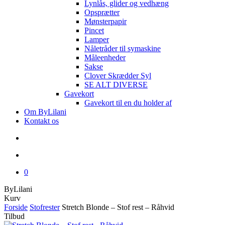
Lynlås, glider og vedhæng
Opsprætter
Mønsterpapir
Pincet
Lamper
Nåletråder til symaskine
Måleenheder
Sakse
Clover Skrædder Syl
SE ALT DIVERSE
Gavekort
Gavekort til en du holder af
Om ByLilani
Kontakt os
search
account
0
ByLilani
Close
Kurv
Cart
Forside
Stofrester
Stretch Blonde – Stof rest – Råhvid
Tilbud