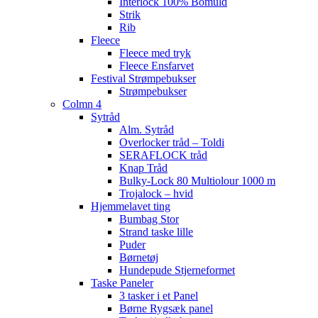
Interlock 100% Bomuld
Strik
Rib
Fleece
Fleece med tryk
Fleece Ensfarvet
Festival Strømpebukser
Strømpebukser
Colmn 4
Sytråd
Alm. Sytråd
Overlocker tråd – Toldi
SERAFLOCK tråd
Knap Tråd
Bulky-Lock 80 Multiolour 1000 m
Trojalock – hvid
Hjemmelavet ting
Bumbag Stor
Strand taske lille
Puder
Børnetøj
Hundepude Stjerneformet
Taske Paneler
3 tasker i et Panel
Børne Rygsæk panel