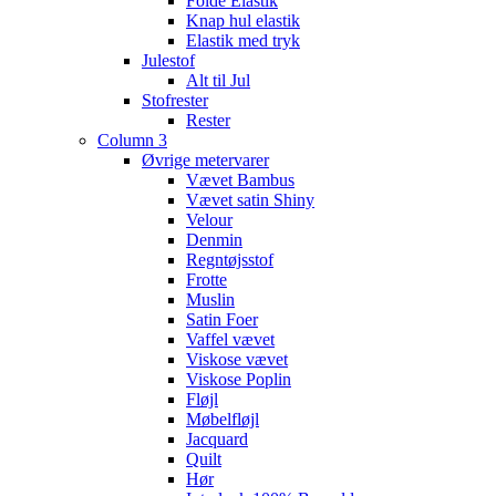
Folde Elastik
Knap hul elastik
Elastik med tryk
Julestof
Alt til Jul
Stofrester
Rester
Column 3
Øvrige metervarer
Vævet Bambus
Vævet satin Shiny
Velour
Denmin
Regntøjsstof
Frotte
Muslin
Satin Foer
Vaffel vævet
Viskose vævet
Viskose Poplin
Fløjl
Møbelfløjl
Jacquard
Quilt
Hør