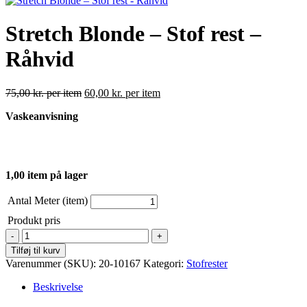
Stretch Blonde – Stof rest –
Råhvid
75,00
kr.
per item
60,00
kr.
per item
Vaskeanvisning
1,00 item på lager
Antal Meter (item)
Produkt pris
Stretch
Blonde
Tilføj til kurv
–
Varenummer (SKU):
20-10167
Kategori:
Stofrester
Stof
rest
Beskrivelse
-