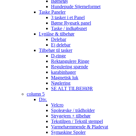
Børnetøj
Hundepude Stjerneformet
Taske Paneler
3 tasker i et Panel
Børne Rygsæk panel
Taske / indkøbsnet
Lynlåse & tilbehør
Delebar
Ej delebar
Tilbehør til tasker
D-ringe
Rektangulere Ringe
Regulering spænde
karabinhager
Magnetisk luk
Nøglering
SE ALT TILBEHØR
column 5
Div.
Velcro
Spoleæske / trådholder
Strygejern + tilbehør
Tekstilpen / Tekstil stempel
Varmehæmmende & Pladevat
Symaskine Spoler