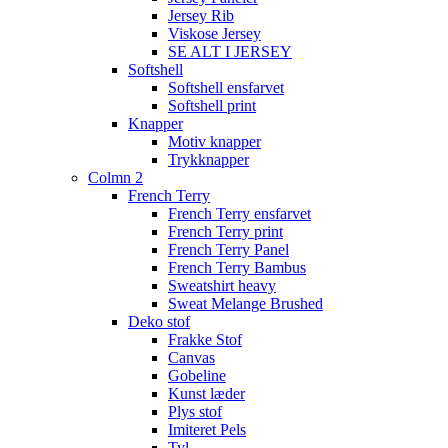
Jersey Rib
Viskose Jersey
SE ALT I JERSEY
Softshell
Softshell ensfarvet
Softshell print
Knapper
Motiv knapper
Trykknapper
Colmn 2
French Terry
French Terry ensfarvet
French Terry print
French Terry Panel
French Terry Bambus
Sweatshirt heavy
Sweat Melange Brushed
Deko stof
Frakke Stof
Canvas
Gobeline
Kunst læder
Plys stof
Imiteret Pels
Tyl