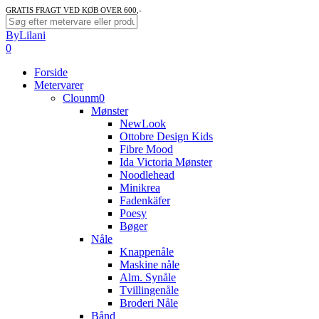
Skip
GRATIS FRAGT VED KØB OVER 600,-
to
Close
ByLilani
main
Search
search
account
0
content
Menu
Forside
Metervarer
Clounm0
Mønster
NewLook
Ottobre Design Kids
Fibre Mood
Ida Victoria Mønster
Noodlehead
Minikrea
Fadenkäfer
Poesy
Bøger
Nåle
Knappenåle
Maskine nåle
Alm. Synåle
Tvillingenåle
Broderi Nåle
Bånd