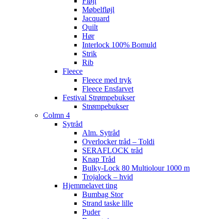
Fløjl
Møbelfløjl
Jacquard
Quilt
Hør
Interlock 100% Bomuld
Strik
Rib
Fleece
Fleece med tryk
Fleece Ensfarvet
Festival Strømpebukser
Strømpebukser
Colmn 4
Sytråd
Alm. Sytråd
Overlocker tråd – Toldi
SERAFLOCK tråd
Knap Tråd
Bulky-Lock 80 Multiolour 1000 m
Trojalock – hvid
Hjemmelavet ting
Bumbag Stor
Strand taske lille
Puder