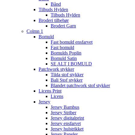
Bånd
Tilbuds Hylden
Tilbuds Hylden
Broderi tilbehør
Broderi Garn
Colmn 1
Bomuld
Fast bomuld ensfarvet
Fast bomuld
Bomulds Poplin
Bomuld Satin
SE ALT I BOMULD
Patchwork stykker
Tilda stof stykker
Bali Stof stykker
Blandet patchwork stof stykker
Licens Print
Licens
Jersey
Jersey Bambus
Jersey Striber
Jersey digitalprint
Jersey ensfarvet
Jersey hulstrikket
Jersey Paneler