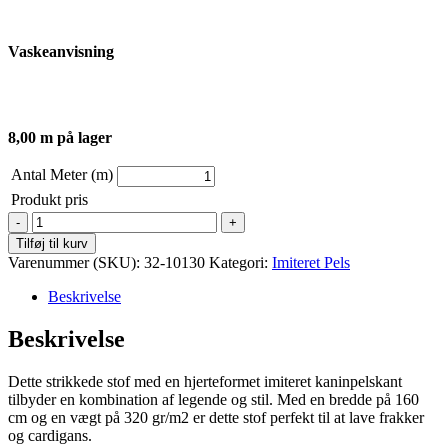
Vaskeanvisning
8,00 m på lager
Antal Meter (m)
Produkt pris
Strik
kaninpels
Tilføj til kurv
med
Varenummer (SKU):
32-10130
Kategori:
Imiteret Pels
hjerter
-
Beskrivelse
lyserød
antal
Beskrivelse
Dette strikkede stof med en hjerteformet imiteret kaninpelskant
tilbyder en kombination af legende og stil. Med en bredde på 160
cm og en vægt på 320 gr/m2 er dette stof perfekt til at lave frakker
og cardigans.