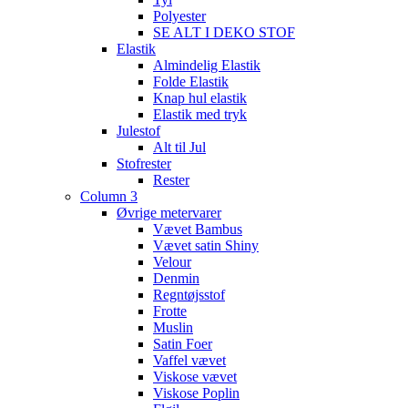
Polyester
SE ALT I DEKO STOF
Elastik
Almindelig Elastik
Folde Elastik
Knap hul elastik
Elastik med tryk
Julestof
Alt til Jul
Stofrester
Rester
Column 3
Øvrige metervarer
Vævet Bambus
Vævet satin Shiny
Velour
Denmin
Regntøjsstof
Frotte
Muslin
Satin Foer
Vaffel vævet
Viskose vævet
Viskose Poplin