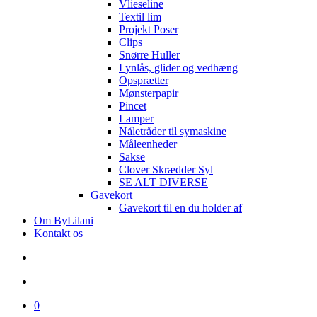
Vlieseline
Textil lim
Projekt Poser
Clips
Snørre Huller
Lynlås, glider og vedhæng
Opsprætter
Mønsterpapir
Pincet
Lamper
Nåletråder til symaskine
Måleenheder
Sakse
Clover Skrædder Syl
SE ALT DIVERSE
Gavekort
Gavekort til en du holder af
Om ByLilani
Kontakt os
search
account
0