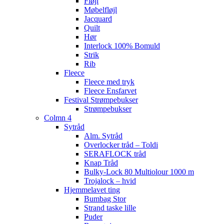
Fløjl
Møbelfløjl
Jacquard
Quilt
Hør
Interlock 100% Bomuld
Strik
Rib
Fleece
Fleece med tryk
Fleece Ensfarvet
Festival Strømpebukser
Strømpebukser
Colmn 4
Sytråd
Alm. Sytråd
Overlocker tråd – Toldi
SERAFLOCK tråd
Knap Tråd
Bulky-Lock 80 Multiolour 1000 m
Trojalock – hvid
Hjemmelavet ting
Bumbag Stor
Strand taske lille
Puder