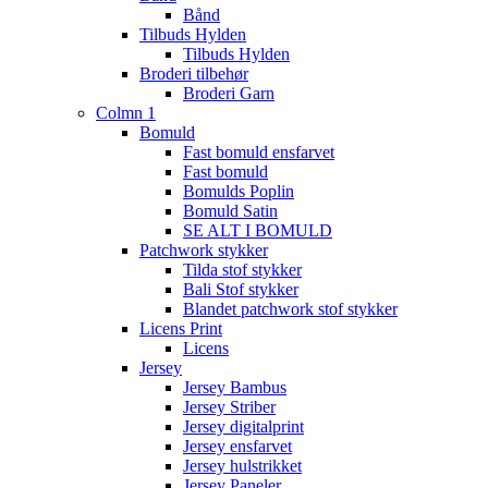
Bånd
Tilbuds Hylden
Tilbuds Hylden
Broderi tilbehør
Broderi Garn
Colmn 1
Bomuld
Fast bomuld ensfarvet
Fast bomuld
Bomulds Poplin
Bomuld Satin
SE ALT I BOMULD
Patchwork stykker
Tilda stof stykker
Bali Stof stykker
Blandet patchwork stof stykker
Licens Print
Licens
Jersey
Jersey Bambus
Jersey Striber
Jersey digitalprint
Jersey ensfarvet
Jersey hulstrikket
Jersey Paneler