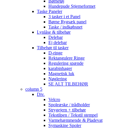
Børnetøj
Hundepude Stjerneformet
Taske Paneler
3 tasker i et Panel
Børne Rygsæk panel
Taske / indkøbsnet
Lynlåse & tilbehør
Delebar
Ej delebar
Tilbehør til tasker
D-ringe
Rektangulere Ringe
Regulering spænde
karabinhager
Magnetisk luk
Nøglering
SE ALT TILBEHØR
column 5
Div.
Velcro
Spoleæske / trådholder
Strygejern + tilbehør
Tekstilpen / Tekstil stempel
Varmehæmmende & Pladevat
Symaskine Spoler