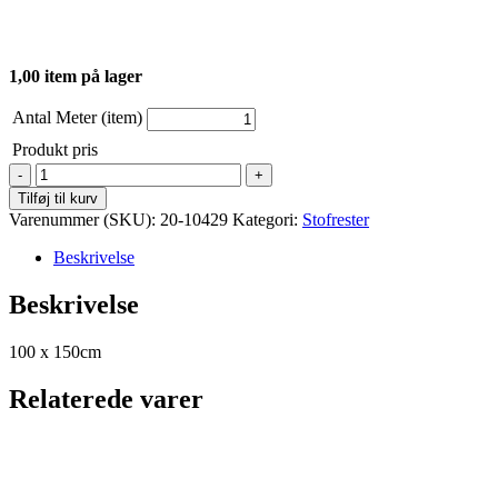
1,00 item på lager
Antal Meter (item)
Produkt pris
Strikket
glitter
Tilføj til kurv
-
Varenummer (SKU):
20-10429
Kategori:
Stofrester
Stof
rest
Beskrivelse
-
Sølv
Beskrivelse
antal
100 x 150cm
Relaterede varer