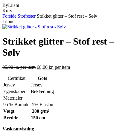
ByLilani
Close
Kurv
Cart
Forside
Stofrester
Strikket glitter – Stof rest – Sølv
Tilbud
Strikket glitter – Stof rest –
Sølv
85,00
kr.
per item
68,00
kr.
per item
Certifikat
Gots
Jersey
Jersey
Egenskaber
Beklædning
Materialer
95 % Bomuld
5% Elastan
Vægt
200 g/m²
Bredde
150 cm
Vaskeanvisning