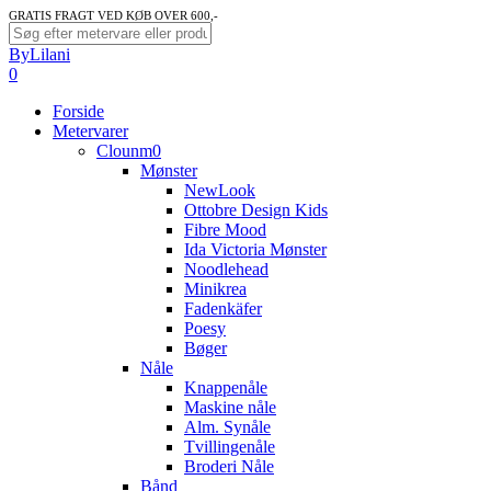
Skip
GRATIS FRAGT VED KØB OVER 600,-
to
Close
ByLilani
main
Search
search
account
0
content
Menu
Forside
Metervarer
Clounm0
Mønster
NewLook
Ottobre Design Kids
Fibre Mood
Ida Victoria Mønster
Noodlehead
Minikrea
Fadenkäfer
Poesy
Bøger
Nåle
Knappenåle
Maskine nåle
Alm. Synåle
Tvillingenåle
Broderi Nåle
Bånd