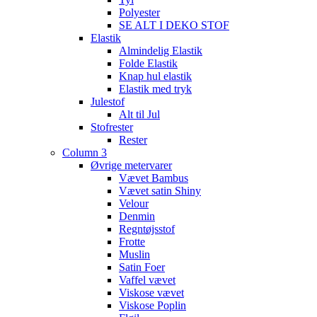
Polyester
SE ALT I DEKO STOF
Elastik
Almindelig Elastik
Folde Elastik
Knap hul elastik
Elastik med tryk
Julestof
Alt til Jul
Stofrester
Rester
Column 3
Øvrige metervarer
Vævet Bambus
Vævet satin Shiny
Velour
Denmin
Regntøjsstof
Frotte
Muslin
Satin Foer
Vaffel vævet
Viskose vævet
Viskose Poplin