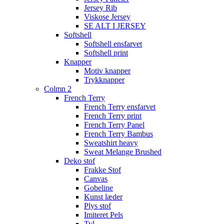
Jersey Rib
Viskose Jersey
SE ALT I JERSEY
Softshell
Softshell ensfarvet
Softshell print
Knapper
Motiv knapper
Trykknapper
Colmn 2
French Terry
French Terry ensfarvet
French Terry print
French Terry Panel
French Terry Bambus
Sweatshirt heavy
Sweat Melange Brushed
Deko stof
Frakke Stof
Canvas
Gobeline
Kunst læder
Plys stof
Imiteret Pels
Tyl