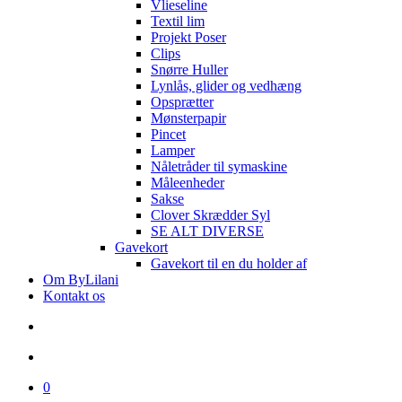
Vlieseline
Textil lim
Projekt Poser
Clips
Snørre Huller
Lynlås, glider og vedhæng
Opsprætter
Mønsterpapir
Pincet
Lamper
Nåletråder til symaskine
Måleenheder
Sakse
Clover Skrædder Syl
SE ALT DIVERSE
Gavekort
Gavekort til en du holder af
Om ByLilani
Kontakt os
search
account
0