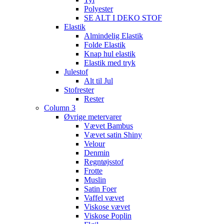
Polyester
SE ALT I DEKO STOF
Elastik
Almindelig Elastik
Folde Elastik
Knap hul elastik
Elastik med tryk
Julestof
Alt til Jul
Stofrester
Rester
Column 3
Øvrige metervarer
Vævet Bambus
Vævet satin Shiny
Velour
Denmin
Regntøjsstof
Frotte
Muslin
Satin Foer
Vaffel vævet
Viskose vævet
Viskose Poplin