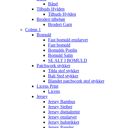
Bånd
Tilbuds Hylden
Tilbuds Hylden
Broderi tilbehør
Broderi Garn
Colmn 1
Bomuld
Fast bomuld ensfarvet
Fast bomuld
Bomulds Poplin
Bomuld Satin
SE ALT I BOMULD
Patchwork stykker
Tilda stof stykker
Bali Stof stykker
Blandet patchwork stof stykker
Licens Print
Licens
Jersey
Jersey Bambus
Jersey Striber
Jersey digitalprint
Jersey ensfarvet
Jersey hulstrikket
Jersey Paneler