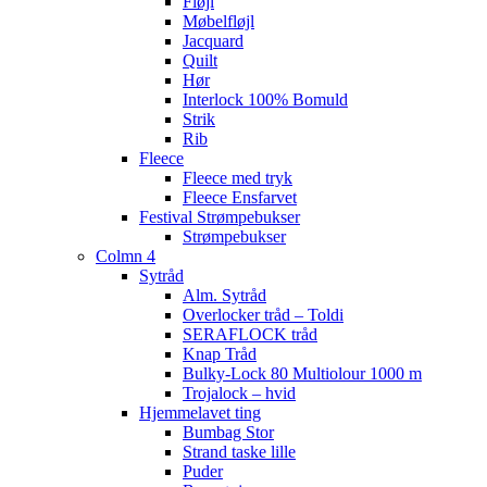
Fløjl
Møbelfløjl
Jacquard
Quilt
Hør
Interlock 100% Bomuld
Strik
Rib
Fleece
Fleece med tryk
Fleece Ensfarvet
Festival Strømpebukser
Strømpebukser
Colmn 4
Sytråd
Alm. Sytråd
Overlocker tråd – Toldi
SERAFLOCK tråd
Knap Tråd
Bulky-Lock 80 Multiolour 1000 m
Trojalock – hvid
Hjemmelavet ting
Bumbag Stor
Strand taske lille
Puder