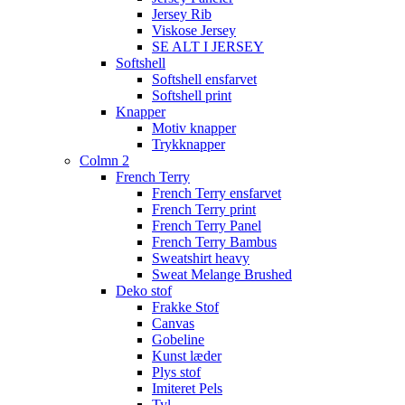
Jersey Rib
Viskose Jersey
SE ALT I JERSEY
Softshell
Softshell ensfarvet
Softshell print
Knapper
Motiv knapper
Trykknapper
Colmn 2
French Terry
French Terry ensfarvet
French Terry print
French Terry Panel
French Terry Bambus
Sweatshirt heavy
Sweat Melange Brushed
Deko stof
Frakke Stof
Canvas
Gobeline
Kunst læder
Plys stof
Imiteret Pels
Tyl