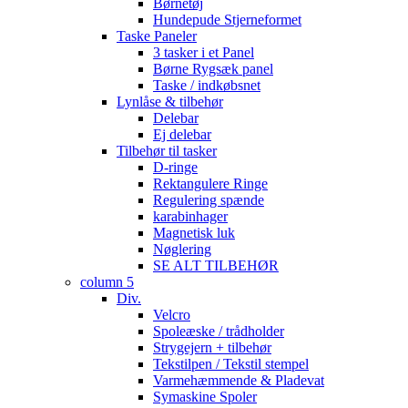
Børnetøj
Hundepude Stjerneformet
Taske Paneler
3 tasker i et Panel
Børne Rygsæk panel
Taske / indkøbsnet
Lynlåse & tilbehør
Delebar
Ej delebar
Tilbehør til tasker
D-ringe
Rektangulere Ringe
Regulering spænde
karabinhager
Magnetisk luk
Nøglering
SE ALT TILBEHØR
column 5
Div.
Velcro
Spoleæske / trådholder
Strygejern + tilbehør
Tekstilpen / Tekstil stempel
Varmehæmmende & Pladevat
Symaskine Spoler