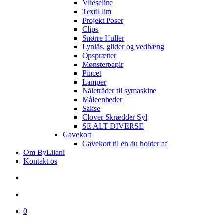
Vlieseline
Textil lim
Projekt Poser
Clips
Snørre Huller
Lynlås, glider og vedhæng
Opsprætter
Mønsterpapir
Pincet
Lamper
Nåletråder til symaskine
Måleenheder
Sakse
Clover Skrædder Syl
SE ALT DIVERSE
Gavekort
Gavekort til en du holder af
Om ByLilani
Kontakt os
search
account
0