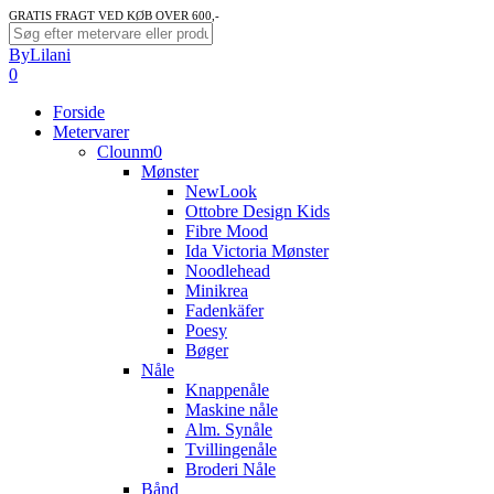
Skip
GRATIS FRAGT VED KØB OVER 600,-
to
Close
ByLilani
main
Search
search
account
0
content
Menu
Forside
Metervarer
Clounm0
Mønster
NewLook
Ottobre Design Kids
Fibre Mood
Ida Victoria Mønster
Noodlehead
Minikrea
Fadenkäfer
Poesy
Bøger
Nåle
Knappenåle
Maskine nåle
Alm. Synåle
Tvillingenåle
Broderi Nåle
Bånd