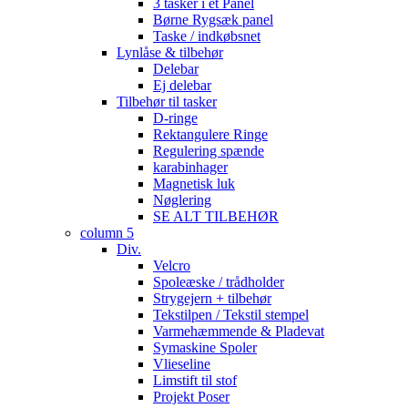
3 tasker i et Panel
Børne Rygsæk panel
Taske / indkøbsnet
Lynlåse & tilbehør
Delebar
Ej delebar
Tilbehør til tasker
D-ringe
Rektangulere Ringe
Regulering spænde
karabinhager
Magnetisk luk
Nøglering
SE ALT TILBEHØR
column 5
Div.
Velcro
Spoleæske / trådholder
Strygejern + tilbehør
Tekstilpen / Tekstil stempel
Varmehæmmende & Pladevat
Symaskine Spoler
Vlieseline
Limstift til stof
Projekt Poser