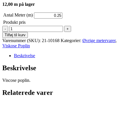
12,00 m på lager
Antal Meter (m)
Produkt pris
Viscose
poplin
Tilføj til kurv
–
Varenummer (SKU):
21-10168
Kategorier:
Øvrige metervarer
,
Blomster
Viskose Poplin
i
massevis
Beskrivelse
3
antal
Beskrivelse
Viscose poplin.
Relaterede varer