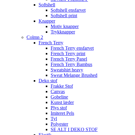
Softshell
Softshell ensfarvet
Softshell print
Knapper
Motiv knapper
Trykknapper
Colmn 2
French Terry
French Terry ensfarvet
French Terry print
French Terry Panel
French Terry Bambus
Sweatshirt heavy
Sweat Melange Brushed
Deko stof
Frakke Stof
Canvas
Gobeline
Kunst læder
Plys stof
Imiteret Pels
Tyl
Polyester
SE ALT I DEKO STOF
Elastik