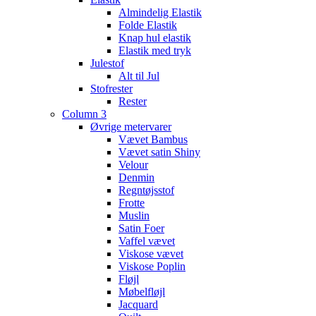
Almindelig Elastik
Folde Elastik
Knap hul elastik
Elastik med tryk
Julestof
Alt til Jul
Stofrester
Rester
Column 3
Øvrige metervarer
Vævet Bambus
Vævet satin Shiny
Velour
Denmin
Regntøjsstof
Frotte
Muslin
Satin Foer
Vaffel vævet
Viskose vævet
Viskose Poplin
Fløjl
Møbelfløjl
Jacquard