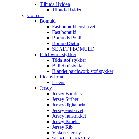
Tilbuds Hylden
Tilbuds Hylden
Colmn 1
Bomuld
Fast bomuld ensfarvet
Fast bomuld
Bomulds Poplin
Bomuld Satin
SE ALT I BOMULD
Patchwork stykker
Tilda stof stykker
Bali Stof stykker
Blandet patchwork stof stykker
Licens Print
Licens
Jersey
Jersey Bambus
Jersey Striber
Jersey digitalprint
Jersey ensfarvet
Jersey hulstrikket
Jersey Paneler
Jersey Rib
Viskose Jersey
SE ALT I JERSEY