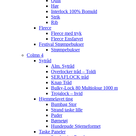
Quilt
Hør
Interlock 100% Bomuld
Strik
Rib
Fleece
Fleece med tryk
Fleece Ensfarvet
Festival Strømpebukser
Strømpebukser
Colmn 4
Sytråd
Alm. Sytråd
Overlocker tråd – Toldi
SERAFLOCK tråd
Knap Tråd
Bulky-Lock 80 Multiolour 1000 m
Trojalock – hvid
Hjemmelavet ting
Bumbag Stor
Strand taske lille
Puder
Børnetøj
Hundepude Stjerneformet
Taske Paneler