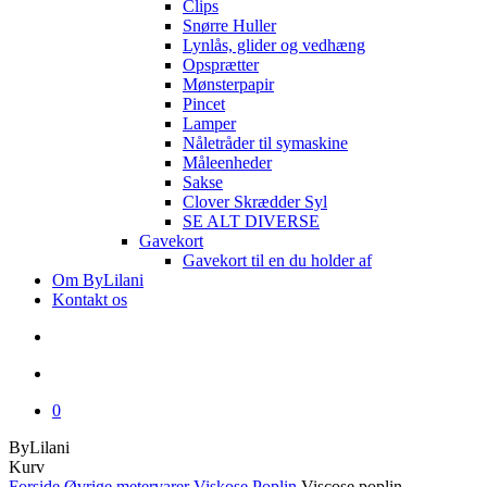
Clips
Snørre Huller
Lynlås, glider og vedhæng
Opsprætter
Mønsterpapir
Pincet
Lamper
Nåletråder til symaskine
Måleenheder
Sakse
Clover Skrædder Syl
SE ALT DIVERSE
Gavekort
Gavekort til en du holder af
Om ByLilani
Kontakt os
search
account
0
ByLilani
Close
Kurv
Cart
Forside
Øvrige metervarer
Viskose Poplin
Viscose poplin –