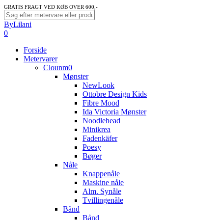
Skip
GRATIS FRAGT VED KØB OVER 600,-
to
Close
ByLilani
main
Search
search
account
0
content
Menu
Forside
Metervarer
Clounm0
Mønster
NewLook
Ottobre Design Kids
Fibre Mood
Ida Victoria Mønster
Noodlehead
Minikrea
Fadenkäfer
Poesy
Bøger
Nåle
Knappenåle
Maskine nåle
Alm. Synåle
Tvillingenåle
Bånd
Bånd