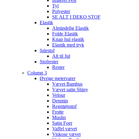
Imiteret Pels
Tyl
Polyester
SE ALT I DEKO STOF
Elastik
Almindelig Elastik
Folde Elastik
Knap hul elastik
Elastik med tryk
Julestof
Alt til Jul
Stofrester
Rester
Column 3
Øvrige metervarer
Vævet Bambus
Vævet satin Shiny
Velour
Denmin
Regntøjsstof
Frotte
Muslin
Satin Foer
Vaffel vævet
Viskose vævet