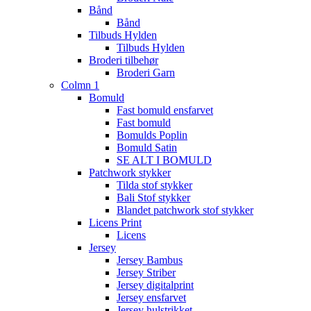
Bånd
Bånd
Tilbuds Hylden
Tilbuds Hylden
Broderi tilbehør
Broderi Garn
Colmn 1
Bomuld
Fast bomuld ensfarvet
Fast bomuld
Bomulds Poplin
Bomuld Satin
SE ALT I BOMULD
Patchwork stykker
Tilda stof stykker
Bali Stof stykker
Blandet patchwork stof stykker
Licens Print
Licens
Jersey
Jersey Bambus
Jersey Striber
Jersey digitalprint
Jersey ensfarvet
Jersey hulstrikket