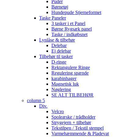
Puder
Børnetøj
Hundepude Stjerneformet
Taske Paneler
3 tasker i et Panel
Børne Rygsæk panel
Taske / indkøbsnet
Lynlåse & tilbehør
Delebar
Ej delebar
Tilbehør til tasker
D-ringe
Rektangulere Ringe
Regulering spænde
karabinhager
Magnetisk luk
Nøglering
SE ALT TILBEHØR
column 5
Div.
Velcro
Spoleæske / trådholder
Strygejern + tilbehør
Tekstilpen / Tekstil stempel
Varmehæmmende & Pladevat