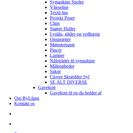
Symaskine Spoler
Vlieseline
Textil lim
Projekt Poser
Clips
Snørre Huller
Lynlås, glider og vedhæng
Opsprætter
Mønsterpapir
Pincet
Lamper
Nåletråder til symaskine
Måleenheder
Sakse
Clover Skrædder Syl
SE ALT DIVERSE
Gavekort
Gavekort til en du holder af
Om ByLilani
Kontakt os
search
account