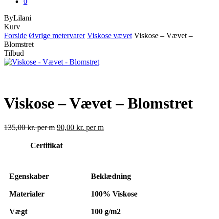
0
ByLilani
Close
Kurv
Cart
Forside
Øvrige metervarer
Viskose vævet
Viskose – Vævet –
Blomstret
Tilbud
Viskose – Vævet – Blomstret
135,00
kr.
per m
90,00
kr.
per m
Certifikat
Egenskaber
Beklædning
Materialer
100% Viskose
Vægt
100
g/m2