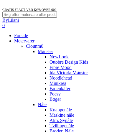
GRATIS FRAGT VED KØB OVER 600,-
Close
ByLilani
Search
search
account
0
Menu
Forside
Metervarer
Clounm0
Mønster
NewLook
Ottobre Design Kids
Fibre Mood
Ida Victoria Mønster
Noodlehead
Minikrea
Fadenkäfer
Poesy
Bøger
Nåle
Knappenåle
Maskine nåle
Alm. Synåle
Tvillingenåle
Broderi Nåle