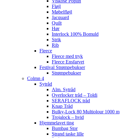
Viskose Poplin
Fløjl
Møbelfløjl
Jacquard
Quilt
Hør
Interlock 100% Bomuld
Strik
Rib
Fleece
Fleece med tryk
Fleece Ensfarvet
Festival Strømpebukser
Strømpebukser
Colmn 4
Sytråd
Alm. Sytråd
Overlocker tråd – Toldi
SERAFLOCK tråd
Knap Tråd
Bulky-Lock 80 Multiolour 1000 m
Trojalock – hvid
Hjemmelavet ting
Bumbag Stor
Strand taske lille