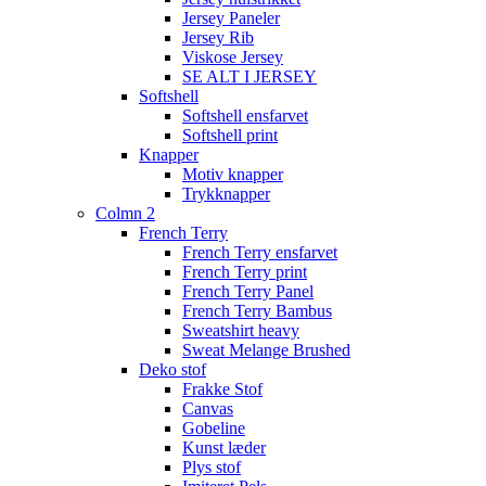
Jersey Paneler
Jersey Rib
Viskose Jersey
SE ALT I JERSEY
Softshell
Softshell ensfarvet
Softshell print
Knapper
Motiv knapper
Trykknapper
Colmn 2
French Terry
French Terry ensfarvet
French Terry print
French Terry Panel
French Terry Bambus
Sweatshirt heavy
Sweat Melange Brushed
Deko stof
Frakke Stof
Canvas
Gobeline
Kunst læder
Plys stof