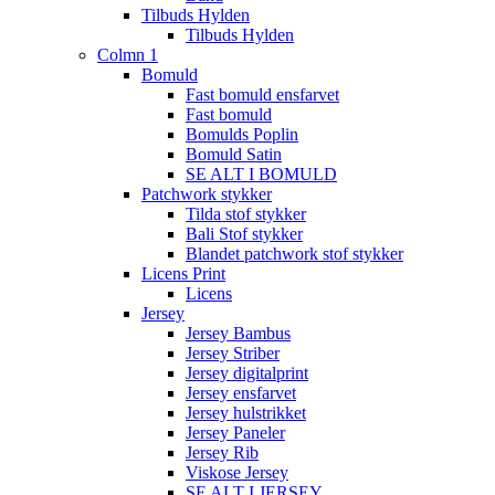
Tilbuds Hylden
Tilbuds Hylden
Colmn 1
Bomuld
Fast bomuld ensfarvet
Fast bomuld
Bomulds Poplin
Bomuld Satin
SE ALT I BOMULD
Patchwork stykker
Tilda stof stykker
Bali Stof stykker
Blandet patchwork stof stykker
Licens Print
Licens
Jersey
Jersey Bambus
Jersey Striber
Jersey digitalprint
Jersey ensfarvet
Jersey hulstrikket
Jersey Paneler
Jersey Rib
Viskose Jersey
SE ALT I JERSEY