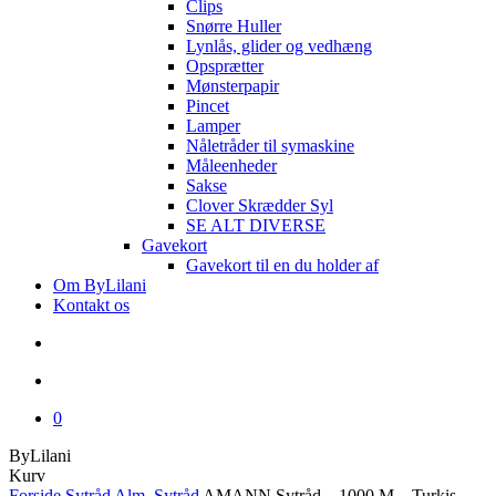
Clips
Snørre Huller
Lynlås, glider og vedhæng
Opsprætter
Mønsterpapir
Pincet
Lamper
Nåletråder til symaskine
Måleenheder
Sakse
Clover Skrædder Syl
SE ALT DIVERSE
Gavekort
Gavekort til en du holder af
Om ByLilani
Kontakt os
search
account
0
ByLilani
Close
Kurv
Cart
Forside
Sytråd
Alm. Sytråd
AMANN Sytråd – 1000 M – Turkis