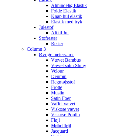
Almindelig Elastik
Folde Elastik
Knap hul elastik
Elastik med tryk
Julestof
Alt til Jul
Stofrester
Rester
Column 3
Øvrige metervarer
Vævet Bambus
Vævet satin Shiny
Velour
Denmin
Regntøjsstof
Frotte
Muslin
Satin Foer
Vaffel vævet
Viskose vævet
Viskose Poplin
Fløjl
Møbelfløjl
Jacquard