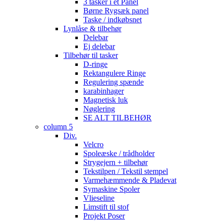
3 tasker i et Panel
Børne Rygsæk panel
Taske / indkøbsnet
Lynlåse & tilbehør
Delebar
Ej delebar
Tilbehør til tasker
D-ringe
Rektangulere Ringe
Regulering spænde
karabinhager
Magnetisk luk
Nøglering
SE ALT TILBEHØR
column 5
Div.
Velcro
Spoleæske / trådholder
Strygejern + tilbehør
Tekstilpen / Tekstil stempel
Varmehæmmende & Pladevat
Symaskine Spoler
Vlieseline
Limstift til stof
Projekt Poser