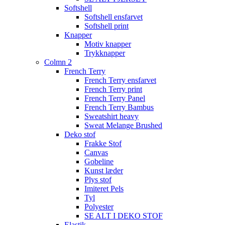
Softshell
Softshell ensfarvet
Softshell print
Knapper
Motiv knapper
Trykknapper
Colmn 2
French Terry
French Terry ensfarvet
French Terry print
French Terry Panel
French Terry Bambus
Sweatshirt heavy
Sweat Melange Brushed
Deko stof
Frakke Stof
Canvas
Gobeline
Kunst læder
Plys stof
Imiteret Pels
Tyl
Polyester
SE ALT I DEKO STOF
Elastik