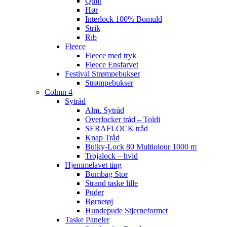
Quilt
Hør
Interlock 100% Bomuld
Strik
Rib
Fleece
Fleece med tryk
Fleece Ensfarvet
Festival Strømpebukser
Strømpebukser
Colmn 4
Sytråd
Alm. Sytråd
Overlocker tråd – Toldi
SERAFLOCK tråd
Knap Tråd
Bulky-Lock 80 Multiolour 1000 m
Trojalock – hvid
Hjemmelavet ting
Bumbag Stor
Strand taske lille
Puder
Børnetøj
Hundepude Stjerneformet
Taske Paneler