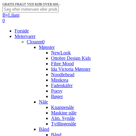
Skip
GRATIS FRAGT VED KØB OVER 600,-
to
Close
ByLilani
main
Search
search
account
0
content
Menu
Forside
Metervarer
Clounm0
Mønster
NewLook
Ottobre Design Kids
Fibre Mood
Ida Victoria Mønster
Noodlehead
Minikrea
Fadenkäfer
Poesy
Bøger
Nåle
Knappenåle
Maskine nåle
Alm. Synåle
Tvillingenåle
Bånd
Bånd