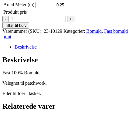
Antal Meter (m)
Produkt pris
Bomuld
fast
Tilføj til kurv
-
Varenummer (SKU):
23-10129
Kategorier:
Bomuld
,
Fast bomuld
Bali
print
-
Sort
Beskrivelse
grå
antal
Beskrivelse
Fast 100% Bomuld.
Velegnet til patchwork.
Eller til foer i tasker.
Relaterede varer