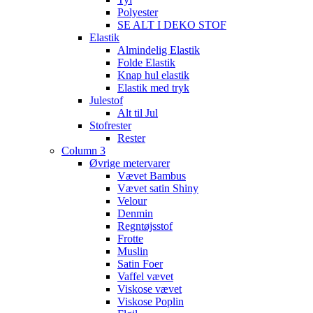
Polyester
SE ALT I DEKO STOF
Elastik
Almindelig Elastik
Folde Elastik
Knap hul elastik
Elastik med tryk
Julestof
Alt til Jul
Stofrester
Rester
Column 3
Øvrige metervarer
Vævet Bambus
Vævet satin Shiny
Velour
Denmin
Regntøjsstof
Frotte
Muslin
Satin Foer
Vaffel vævet
Viskose vævet
Viskose Poplin