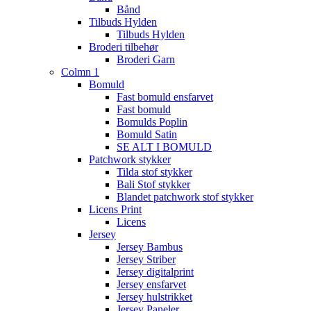
Bånd
Tilbuds Hylden
Tilbuds Hylden
Broderi tilbehør
Broderi Garn
Colmn 1
Bomuld
Fast bomuld ensfarvet
Fast bomuld
Bomulds Poplin
Bomuld Satin
SE ALT I BOMULD
Patchwork stykker
Tilda stof stykker
Bali Stof stykker
Blandet patchwork stof stykker
Licens Print
Licens
Jersey
Jersey Bambus
Jersey Striber
Jersey digitalprint
Jersey ensfarvet
Jersey hulstrikket
Jersey Paneler