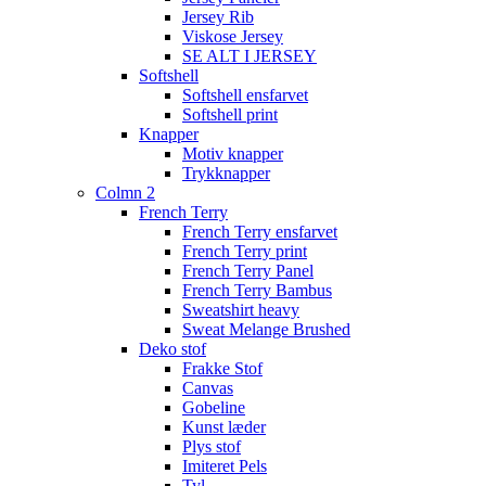
Jersey Rib
Viskose Jersey
SE ALT I JERSEY
Softshell
Softshell ensfarvet
Softshell print
Knapper
Motiv knapper
Trykknapper
Colmn 2
French Terry
French Terry ensfarvet
French Terry print
French Terry Panel
French Terry Bambus
Sweatshirt heavy
Sweat Melange Brushed
Deko stof
Frakke Stof
Canvas
Gobeline
Kunst læder
Plys stof
Imiteret Pels
Tyl