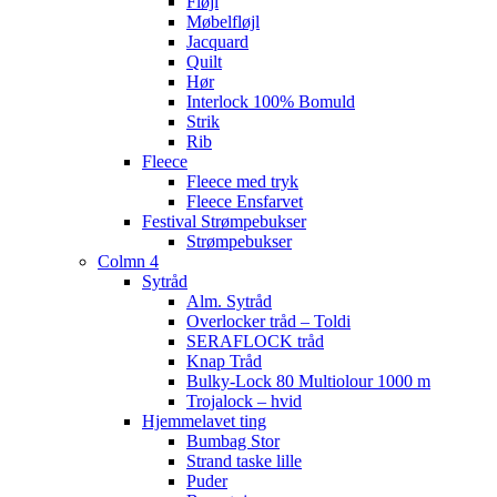
Fløjl
Møbelfløjl
Jacquard
Quilt
Hør
Interlock 100% Bomuld
Strik
Rib
Fleece
Fleece med tryk
Fleece Ensfarvet
Festival Strømpebukser
Strømpebukser
Colmn 4
Sytråd
Alm. Sytråd
Overlocker tråd – Toldi
SERAFLOCK tråd
Knap Tråd
Bulky-Lock 80 Multiolour 1000 m
Trojalock – hvid
Hjemmelavet ting
Bumbag Stor
Strand taske lille
Puder