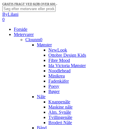
Skip
GRATIS FRAGT VED KØB OVER 600,-
to
Close
ByLilani
main
Search
search
account
0
content
Menu
Forside
Metervarer
Clounm0
Mønster
NewLook
Ottobre Design Kids
Fibre Mood
Ida Victoria Mønster
Noodlehead
Minikrea
Fadenkäfer
Poesy
Bøger
Nåle
Knappenåle
Maskine nåle
Alm. Synåle
Tvillingenåle
Broderi Nåle
Bånd