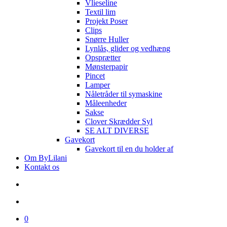
Vlieseline
Textil lim
Projekt Poser
Clips
Snørre Huller
Lynlås, glider og vedhæng
Opsprætter
Mønsterpapir
Pincet
Lamper
Nåletråder til symaskine
Måleenheder
Sakse
Clover Skrædder Syl
SE ALT DIVERSE
Gavekort
Gavekort til en du holder af
Om ByLilani
Kontakt os
search
account
0