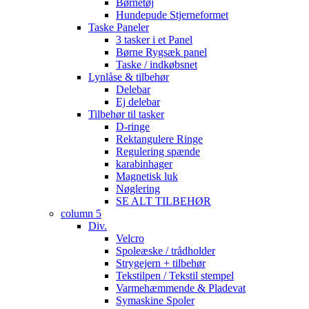
Børnetøj
Hundepude Stjerneformet
Taske Paneler
3 tasker i et Panel
Børne Rygsæk panel
Taske / indkøbsnet
Lynlåse & tilbehør
Delebar
Ej delebar
Tilbehør til tasker
D-ringe
Rektangulere Ringe
Regulering spænde
karabinhager
Magnetisk luk
Nøglering
SE ALT TILBEHØR
column 5
Div.
Velcro
Spoleæske / trådholder
Strygejern + tilbehør
Tekstilpen / Tekstil stempel
Varmehæmmende & Pladevat
Symaskine Spoler