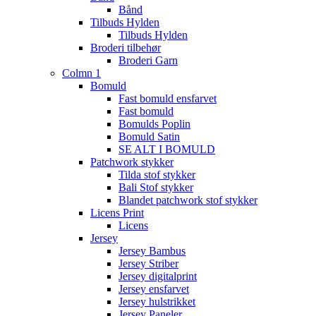
Bånd
Tilbuds Hylden
Tilbuds Hylden
Broderi tilbehør
Broderi Garn
Colmn 1
Bomuld
Fast bomuld ensfarvet
Fast bomuld
Bomulds Poplin
Bomuld Satin
SE ALT I BOMULD
Patchwork stykker
Tilda stof stykker
Bali Stof stykker
Blandet patchwork stof stykker
Licens Print
Licens
Jersey
Jersey Bambus
Jersey Striber
Jersey digitalprint
Jersey ensfarvet
Jersey hulstrikket
Jersey Paneler