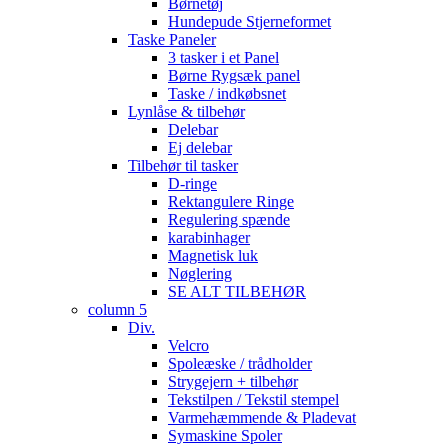
Børnetøj
Hundepude Stjerneformet
Taske Paneler
3 tasker i et Panel
Børne Rygsæk panel
Taske / indkøbsnet
Lynlåse & tilbehør
Delebar
Ej delebar
Tilbehør til tasker
D-ringe
Rektangulere Ringe
Regulering spænde
karabinhager
Magnetisk luk
Nøglering
SE ALT TILBEHØR
column 5
Div.
Velcro
Spoleæske / trådholder
Strygejern + tilbehør
Tekstilpen / Tekstil stempel
Varmehæmmende & Pladevat
Symaskine Spoler