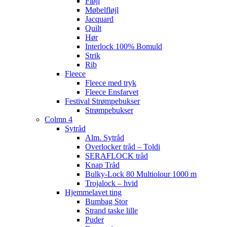
Fløjl
Møbelfløjl
Jacquard
Quilt
Hør
Interlock 100% Bomuld
Strik
Rib
Fleece
Fleece med tryk
Fleece Ensfarvet
Festival Strømpebukser
Strømpebukser
Colmn 4
Sytråd
Alm. Sytråd
Overlocker tråd – Toldi
SERAFLOCK tråd
Knap Tråd
Bulky-Lock 80 Multiolour 1000 m
Trojalock – hvid
Hjemmelavet ting
Bumbag Stor
Strand taske lille
Puder