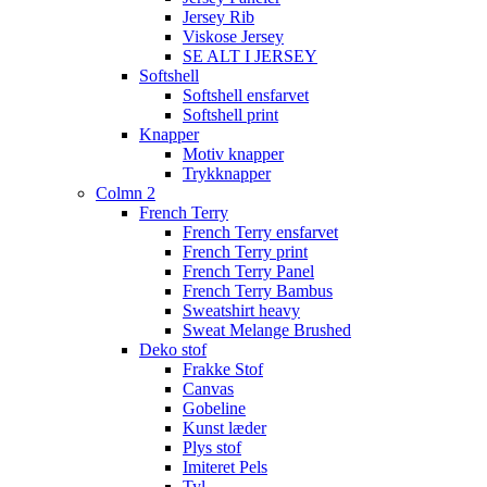
Jersey Rib
Viskose Jersey
SE ALT I JERSEY
Softshell
Softshell ensfarvet
Softshell print
Knapper
Motiv knapper
Trykknapper
Colmn 2
French Terry
French Terry ensfarvet
French Terry print
French Terry Panel
French Terry Bambus
Sweatshirt heavy
Sweat Melange Brushed
Deko stof
Frakke Stof
Canvas
Gobeline
Kunst læder
Plys stof
Imiteret Pels
Tyl