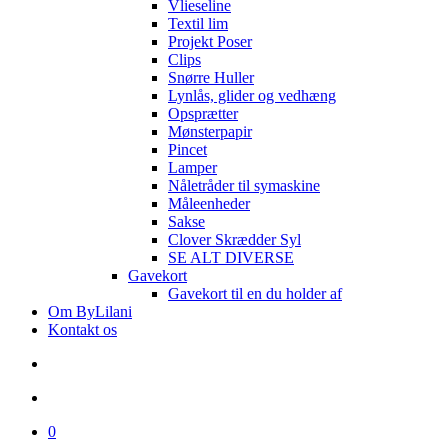
Vlieseline
Textil lim
Projekt Poser
Clips
Snørre Huller
Lynlås, glider og vedhæng
Opsprætter
Mønsterpapir
Pincet
Lamper
Nåletråder til symaskine
Måleenheder
Sakse
Clover Skrædder Syl
SE ALT DIVERSE
Gavekort
Gavekort til en du holder af
Om ByLilani
Kontakt os
search
account
0