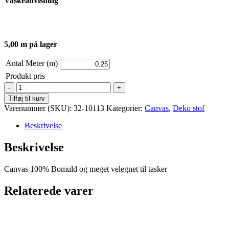
Vaskeanvisning
5,00 m på lager
Antal Meter (m)
Produkt pris
Canvas
-
Tilføj til kurv
100%
Varenummer (SKU):
32-10113
Kategorier:
Canvas
,
Deko stof
Bomuld
-
Beskrivelse
Grønne
Påfugle
Beskrivelse
antal
Canvas 100% Bomuld og meget velegnet til tasker
Relaterede varer