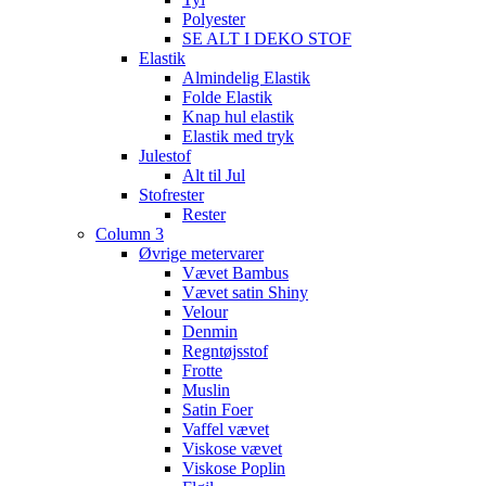
Polyester
SE ALT I DEKO STOF
Elastik
Almindelig Elastik
Folde Elastik
Knap hul elastik
Elastik med tryk
Julestof
Alt til Jul
Stofrester
Rester
Column 3
Øvrige metervarer
Vævet Bambus
Vævet satin Shiny
Velour
Denmin
Regntøjsstof
Frotte
Muslin
Satin Foer
Vaffel vævet
Viskose vævet
Viskose Poplin