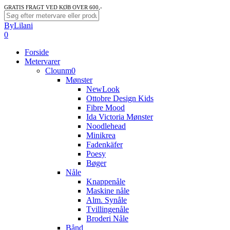
Skip
GRATIS FRAGT VED KØB OVER 600,-
to
Close
ByLilani
main
Search
search
account
0
content
Menu
Forside
Metervarer
Clounm0
Mønster
NewLook
Ottobre Design Kids
Fibre Mood
Ida Victoria Mønster
Noodlehead
Minikrea
Fadenkäfer
Poesy
Bøger
Nåle
Knappenåle
Maskine nåle
Alm. Synåle
Tvillingenåle
Broderi Nåle
Bånd