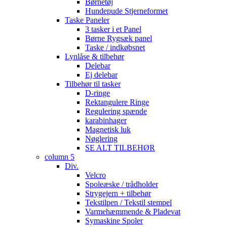
Børnetøj
Hundepude Stjerneformet
Taske Paneler
3 tasker i et Panel
Børne Rygsæk panel
Taske / indkøbsnet
Lynlåse & tilbehør
Delebar
Ej delebar
Tilbehør til tasker
D-ringe
Rektangulere Ringe
Regulering spænde
karabinhager
Magnetisk luk
Nøglering
SE ALT TILBEHØR
column 5
Div.
Velcro
Spoleæske / trådholder
Strygejern + tilbehør
Tekstilpen / Tekstil stempel
Varmehæmmende & Pladevat
Symaskine Spoler