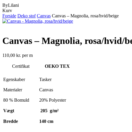
ByLilani
Close
Kurv
Cart
Forside
Deko stof
Canvas
Canvas – Magnolia, rosa/hvid/beige
Canvas – Magnolia, rosa/hvid/b
110,00
kr.
per m
Certifikat
OEKO TEX
Egenskaber
Tasker
Materialer
Canvas
80 % Bomuld
20% Polyester
Vægt
205 g/m²
Bredde
140 cm