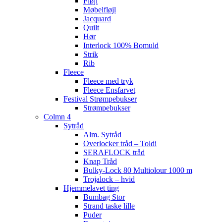
Fløjl
Møbelfløjl
Jacquard
Quilt
Hør
Interlock 100% Bomuld
Strik
Rib
Fleece
Fleece med tryk
Fleece Ensfarvet
Festival Strømpebukser
Strømpebukser
Colmn 4
Sytråd
Alm. Sytråd
Overlocker tråd – Toldi
SERAFLOCK tråd
Knap Tråd
Bulky-Lock 80 Multiolour 1000 m
Trojalock – hvid
Hjemmelavet ting
Bumbag Stor
Strand taske lille
Puder