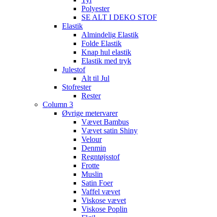
Polyester
SE ALT I DEKO STOF
Elastik
Almindelig Elastik
Folde Elastik
Knap hul elastik
Elastik med tryk
Julestof
Alt til Jul
Stofrester
Rester
Column 3
Øvrige metervarer
Vævet Bambus
Vævet satin Shiny
Velour
Denmin
Regntøjsstof
Frotte
Muslin
Satin Foer
Vaffel vævet
Viskose vævet
Viskose Poplin