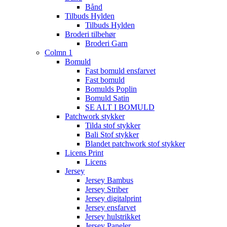
Bånd
Tilbuds Hylden
Tilbuds Hylden
Broderi tilbehør
Broderi Garn
Colmn 1
Bomuld
Fast bomuld ensfarvet
Fast bomuld
Bomulds Poplin
Bomuld Satin
SE ALT I BOMULD
Patchwork stykker
Tilda stof stykker
Bali Stof stykker
Blandet patchwork stof stykker
Licens Print
Licens
Jersey
Jersey Bambus
Jersey Striber
Jersey digitalprint
Jersey ensfarvet
Jersey hulstrikket
Jersey Paneler