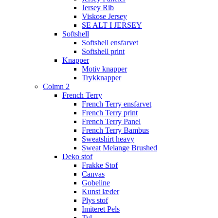
Jersey Rib
Viskose Jersey
SE ALT I JERSEY
Softshell
Softshell ensfarvet
Softshell print
Knapper
Motiv knapper
Trykknapper
Colmn 2
French Terry
French Terry ensfarvet
French Terry print
French Terry Panel
French Terry Bambus
Sweatshirt heavy
Sweat Melange Brushed
Deko stof
Frakke Stof
Canvas
Gobeline
Kunst læder
Plys stof
Imiteret Pels
Tyl