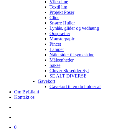
Vlieseline
Textil lim
Projekt Poser
Clips
Snørre Huller
Lynlås, glider og vedhæng
Opsprætter
Mønsterpapir
Pincet
Lamper
Nåletråder til symaskine
Måleenheder
Sakse
Clover Skrædder Syl
SE ALT DIVERSE
Gavekort
Gavekort til en du holder af
Om ByLilani
Kontakt os
search
account
0