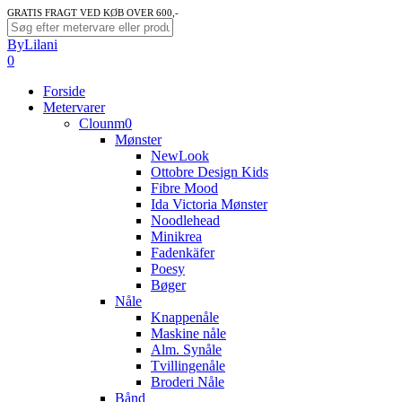
Skip
GRATIS FRAGT VED KØB OVER 600,-
to
Close
ByLilani
main
Search
search
account
0
content
Menu
Forside
Metervarer
Clounm0
Mønster
NewLook
Ottobre Design Kids
Fibre Mood
Ida Victoria Mønster
Noodlehead
Minikrea
Fadenkäfer
Poesy
Bøger
Nåle
Knappenåle
Maskine nåle
Alm. Synåle
Tvillingenåle
Broderi Nåle
Bånd