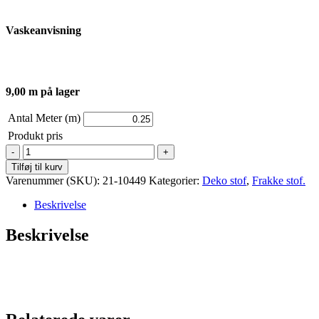
Vaskeanvisning
9,00 m på lager
Antal Meter (m)
Produkt pris
Frakke
stof
Tilføj til kurv
-
Varenummer (SKU):
21-10449
Kategorier:
Deko stof
,
Frakke stof.
Lyserød
sildeben
Beskrivelse
antal
Beskrivelse