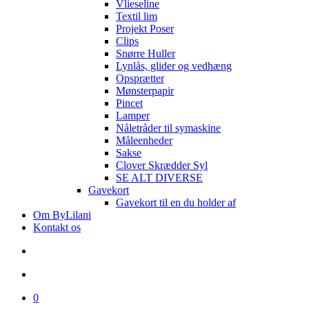
Vlieseline
Textil lim
Projekt Poser
Clips
Snørre Huller
Lynlås, glider og vedhæng
Opsprætter
Mønsterpapir
Pincet
Lamper
Nåletråder til symaskine
Måleenheder
Sakse
Clover Skrædder Syl
SE ALT DIVERSE
Gavekort
Gavekort til en du holder af
Om ByLilani
Kontakt os
search
account
0