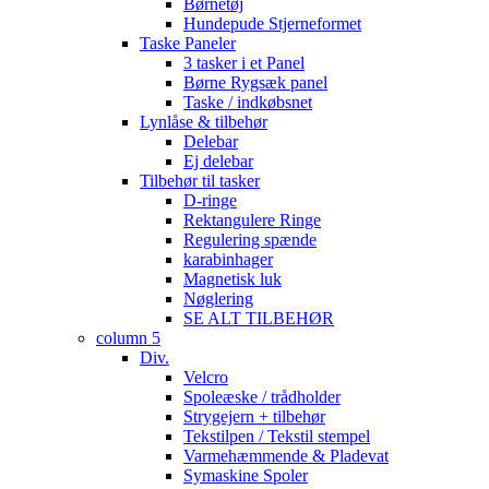
Børnetøj
Hundepude Stjerneformet
Taske Paneler
3 tasker i et Panel
Børne Rygsæk panel
Taske / indkøbsnet
Lynlåse & tilbehør
Delebar
Ej delebar
Tilbehør til tasker
D-ringe
Rektangulere Ringe
Regulering spænde
karabinhager
Magnetisk luk
Nøglering
SE ALT TILBEHØR
column 5
Div.
Velcro
Spoleæske / trådholder
Strygejern + tilbehør
Tekstilpen / Tekstil stempel
Varmehæmmende & Pladevat
Symaskine Spoler