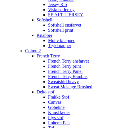
Jersey Rib
Viskose Jersey
SE ALT I JERSEY
Softshell
Softshell ensfarvet
Softshell print
Knapper
Motiv knapper
Trykknapper
Colmn 2
French Terry
French Terry ensfarvet
French Terry print
French Terry Panel
French Terry Bambus
Sweatshirt heavy
Sweat Melange Brushed
Deko stof
Frakke Stof
Canvas
Gobeline
Kunst læder
Plys stof
Imiteret Pels
Tyl