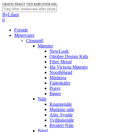
Skip
GRATIS FRAGT VED KØB OVER 600,-
to
Close
ByLilani
main
Search
search
account
0
content
Menu
Forside
Metervarer
Clounm0
Mønster
NewLook
Ottobre Design Kids
Fibre Mood
Ida Victoria Mønster
Noodlehead
Minikrea
Fadenkäfer
Poesy
Bøger
Nåle
Knappenåle
Maskine nåle
Alm. Synåle
Tvillingenåle
Broderi Nåle
Bånd