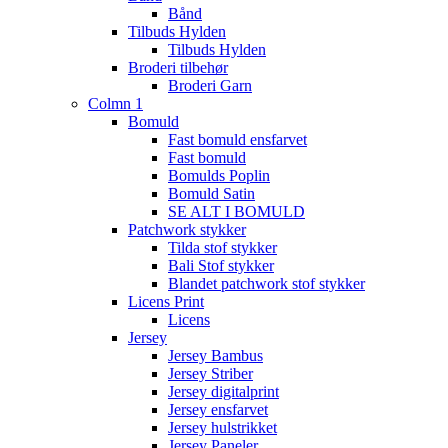
Bånd
Tilbuds Hylden
Tilbuds Hylden
Broderi tilbehør
Broderi Garn
Colmn 1
Bomuld
Fast bomuld ensfarvet
Fast bomuld
Bomulds Poplin
Bomuld Satin
SE ALT I BOMULD
Patchwork stykker
Tilda stof stykker
Bali Stof stykker
Blandet patchwork stof stykker
Licens Print
Licens
Jersey
Jersey Bambus
Jersey Striber
Jersey digitalprint
Jersey ensfarvet
Jersey hulstrikket
Jersey Paneler