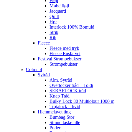
Fløjl
Møbelfløjl
Jacquard
Quilt
Hør
Interlock 100% Bomuld
Strik
Rib
Fleece
Fleece med tryk
Fleece Ensfarvet
Festival Strømpebukser
Strømpebukser
Colmn 4
Sytråd
Alm. Sytråd
Overlocker tråd – Toldi
SERAFLOCK tråd
Knap Tråd
Bulky-Lock 80 Multiolour 1000 m
Trojalock – hvid
Hjemmelavet ting
Bumbag Stor
Strand taske lille
Puder