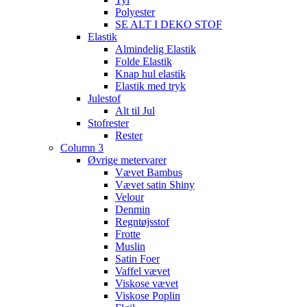
Polyester
SE ALT I DEKO STOF
Elastik
Almindelig Elastik
Folde Elastik
Knap hul elastik
Elastik med tryk
Julestof
Alt til Jul
Stofrester
Rester
Column 3
Øvrige metervarer
Vævet Bambus
Vævet satin Shiny
Velour
Denmin
Regntøjsstof
Frotte
Muslin
Satin Foer
Vaffel vævet
Viskose vævet
Viskose Poplin