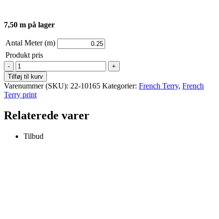
7,50 m på lager
Antal Meter (m)
Produkt pris
French
Terry
Tilføj til kurv
-
Varenummer (SKU):
22-10165
Kategorier:
French Terry
,
French
Print
Terry print
-
Grønne
Relaterede varer
&
pink
hjerter
Tilbud
antal