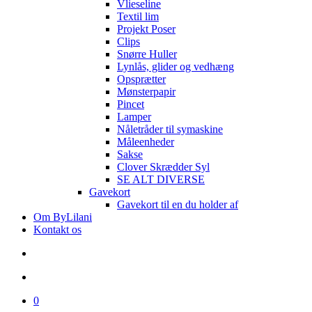
Vlieseline
Textil lim
Projekt Poser
Clips
Snørre Huller
Lynlås, glider og vedhæng
Opsprætter
Mønsterpapir
Pincet
Lamper
Nåletråder til symaskine
Måleenheder
Sakse
Clover Skrædder Syl
SE ALT DIVERSE
Gavekort
Gavekort til en du holder af
Om ByLilani
Kontakt os
search
account
0