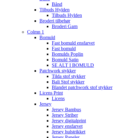
Bånd
Tilbuds Hylden
Tilbuds Hylden
Broderi tilbehør
Broderi Garn
Colmn 1
Bomuld
Fast bomuld ensfarvet
Fast bomuld
Bomulds Poplin
Bomuld Satin
SE ALT I BOMULD
Patchwork stykker
Tilda stof stykker
Bali Stof stykker
Blandet patchwork stof stykker
Licens Print
Licens
Jersey
Jersey Bambus
Jersey Striber
Jersey digitalprint
Jersey ensfarvet
Jersey hulstrikket
Jersey Paneler