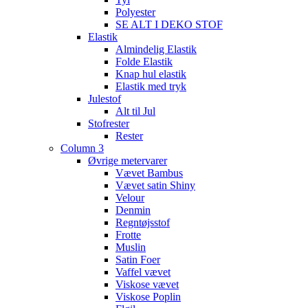
Polyester
SE ALT I DEKO STOF
Elastik
Almindelig Elastik
Folde Elastik
Knap hul elastik
Elastik med tryk
Julestof
Alt til Jul
Stofrester
Rester
Column 3
Øvrige metervarer
Vævet Bambus
Vævet satin Shiny
Velour
Denmin
Regntøjsstof
Frotte
Muslin
Satin Foer
Vaffel vævet
Viskose vævet
Viskose Poplin