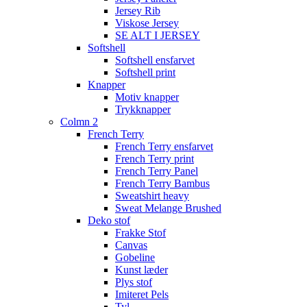
Jersey Rib
Viskose Jersey
SE ALT I JERSEY
Softshell
Softshell ensfarvet
Softshell print
Knapper
Motiv knapper
Trykknapper
Colmn 2
French Terry
French Terry ensfarvet
French Terry print
French Terry Panel
French Terry Bambus
Sweatshirt heavy
Sweat Melange Brushed
Deko stof
Frakke Stof
Canvas
Gobeline
Kunst læder
Plys stof
Imiteret Pels
Tyl