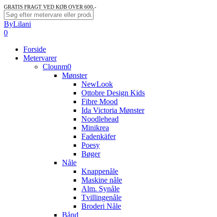
Skip
GRATIS FRAGT VED KØB OVER 600,-
to
Close
ByLilani
main
Search
search
account
0
content
Menu
Forside
Metervarer
Clounm0
Mønster
NewLook
Ottobre Design Kids
Fibre Mood
Ida Victoria Mønster
Noodlehead
Minikrea
Fadenkäfer
Poesy
Bøger
Nåle
Knappenåle
Maskine nåle
Alm. Synåle
Tvillingenåle
Broderi Nåle
Bånd