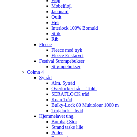
Fløjl
Møbelfløjl
Jacquard
Quilt
Hør
Interlock 100% Bomuld
Strik
Rib
Fleece
Fleece med tryk
Fleece Ensfarvet
Festival Strømpebukser
Strømpebukser
Colmn 4
Sytråd
Alm. Sytråd
Overlocker tråd – Toldi
SERAFLOCK tråd
Knap Tråd
Bulky-Lock 80 Multiolour 1000 m
Trojalock – hvid
Hjemmelavet ting
Bumbag Stor
Strand taske lille
Puder