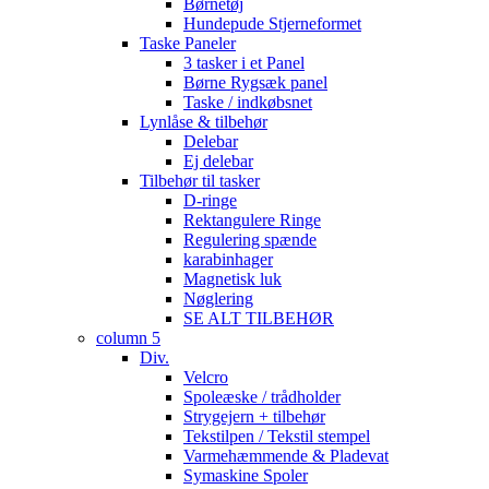
Børnetøj
Hundepude Stjerneformet
Taske Paneler
3 tasker i et Panel
Børne Rygsæk panel
Taske / indkøbsnet
Lynlåse & tilbehør
Delebar
Ej delebar
Tilbehør til tasker
D-ringe
Rektangulere Ringe
Regulering spænde
karabinhager
Magnetisk luk
Nøglering
SE ALT TILBEHØR
column 5
Div.
Velcro
Spoleæske / trådholder
Strygejern + tilbehør
Tekstilpen / Tekstil stempel
Varmehæmmende & Pladevat
Symaskine Spoler