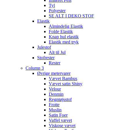
Imiteret Pels
Tyl
Polyester
SE ALT I DEKO STOF
Elastik
Almindelig Elastik
Folde Elastik
Knap hul elastik
Elastik med tryk
Julestof
Alt til Jul
Stofrester
Rester
Column 3
Øvrige metervarer
Vævet Bambus
Vævet satin Shiny
Velour
Denmin
Regntøjsstof
Frotte
Muslin
Satin Foer
Vaffel vævet
Viskose vævet