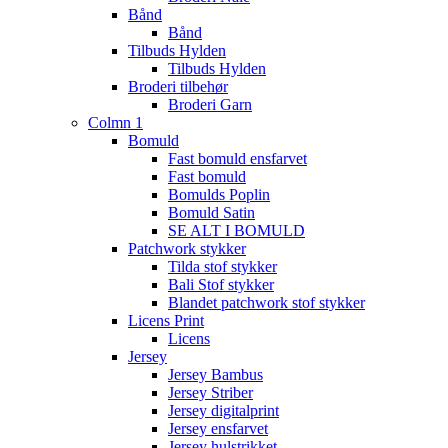
Bånd
Bånd
Tilbuds Hylden
Tilbuds Hylden
Broderi tilbehør
Broderi Garn
Colmn 1
Bomuld
Fast bomuld ensfarvet
Fast bomuld
Bomulds Poplin
Bomuld Satin
SE ALT I BOMULD
Patchwork stykker
Tilda stof stykker
Bali Stof stykker
Blandet patchwork stof stykker
Licens Print
Licens
Jersey
Jersey Bambus
Jersey Striber
Jersey digitalprint
Jersey ensfarvet
Jersey hulstrikket