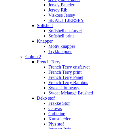
Jersey Paneler
Jersey Rib
Viskose Jersey
SE ALT I JERSEY
Softshell
Softshell ensfarvet
Softshell print
Knapper
Motiv knapper
Trykknapper
Colmn 2
French Terry
French Terry ensfarvet
French Terry print
French Terry Panel
French Terry Bambus
Sweatshirt heavy
Sweat Melange Brushed
Deko stof
Frakke Stof
Canvas
Gobeline
Kunst læder
Plys stof