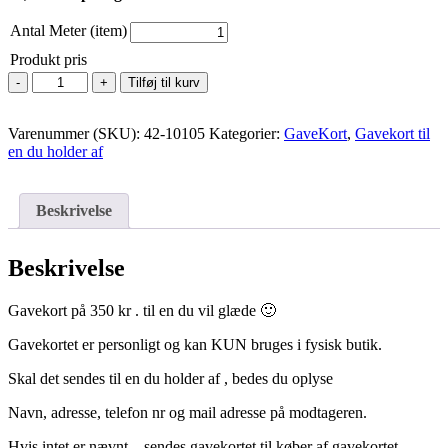
Antal Meter (item)
Produkt pris
Gavekort
Tilføj til kurv
-
til
Varenummer (SKU):
en
42-10105
Kategorier:
GaveKort
,
Gavekort til
en du holder af
du
holder
af
-
Beskrivelse
350
kr
antal
Beskrivelse
Gavekort på 350 kr . til en du vil glæde 🙂
Gavekortet er personligt og kan KUN bruges i fysisk butik.
Skal det sendes til en du holder af , bedes du oplyse
Navn, adresse, telefon nr og mail adresse på modtageren.
Hvis intet er nævnt – sendes gavekortet til køber af gavekortet.