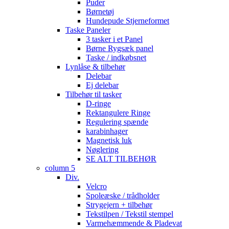
Puder
Børnetøj
Hundepude Stjerneformet
Taske Paneler
3 tasker i et Panel
Børne Rygsæk panel
Taske / indkøbsnet
Lynlåse & tilbehør
Delebar
Ej delebar
Tilbehør til tasker
D-ringe
Rektangulere Ringe
Regulering spænde
karabinhager
Magnetisk luk
Nøglering
SE ALT TILBEHØR
column 5
Div.
Velcro
Spoleæske / trådholder
Strygejern + tilbehør
Tekstilpen / Tekstil stempel
Varmehæmmende & Pladevat