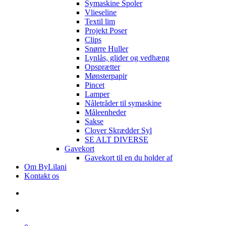
Symaskine Spoler
Vlieseline
Textil lim
Projekt Poser
Clips
Snørre Huller
Lynlås, glider og vedhæng
Opsprætter
Mønsterpapir
Pincet
Lamper
Nåletråder til symaskine
Måleenheder
Sakse
Clover Skrædder Syl
SE ALT DIVERSE
Gavekort
Gavekort til en du holder af
Om ByLilani
Kontakt os
search
account