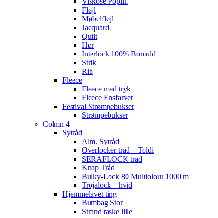
Viskose Poplin
Fløjl
Møbelfløjl
Jacquard
Quilt
Hør
Interlock 100% Bomuld
Strik
Rib
Fleece
Fleece med tryk
Fleece Ensfarvet
Festival Strømpebukser
Strømpebukser
Colmn 4
Sytråd
Alm. Sytråd
Overlocker tråd – Toldi
SERAFLOCK tråd
Knap Tråd
Bulky-Lock 80 Multiolour 1000 m
Trojalock – hvid
Hjemmelavet ting
Bumbag Stor
Strand taske lille