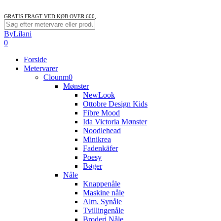
GRATIS FRAGT VED KØB OVER 600,-
Close
ByLilani
Search
search
account
0
Menu
Forside
Metervarer
Clounm0
Mønster
NewLook
Ottobre Design Kids
Fibre Mood
Ida Victoria Mønster
Noodlehead
Minikrea
Fadenkäfer
Poesy
Bøger
Nåle
Knappenåle
Maskine nåle
Alm. Synåle
Tvillingenåle
Broderi Nåle