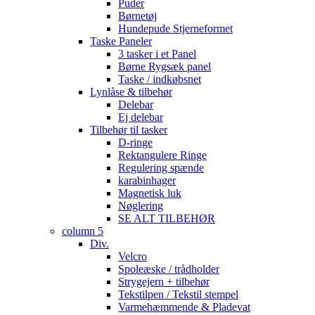
Puder
Børnetøj
Hundepude Stjerneformet
Taske Paneler
3 tasker i et Panel
Børne Rygsæk panel
Taske / indkøbsnet
Lynlåse & tilbehør
Delebar
Ej delebar
Tilbehør til tasker
D-ringe
Rektangulere Ringe
Regulering spænde
karabinhager
Magnetisk luk
Nøglering
SE ALT TILBEHØR
column 5
Div.
Velcro
Spoleæske / trådholder
Strygejern + tilbehør
Tekstilpen / Tekstil stempel
Varmehæmmende & Pladevat