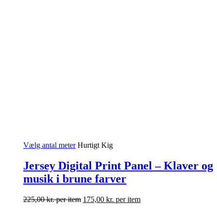
Vælg antal meter
Hurtigt Kig
Jersey Digital Print Panel – Klaver og
musik i brune farver
225,00
kr.
per item
175,00
kr.
per item