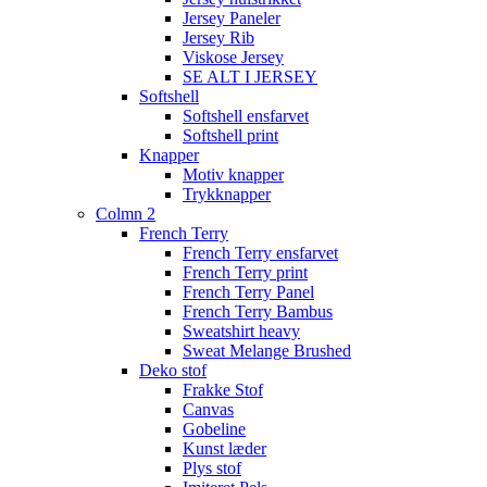
Jersey Paneler
Jersey Rib
Viskose Jersey
SE ALT I JERSEY
Softshell
Softshell ensfarvet
Softshell print
Knapper
Motiv knapper
Trykknapper
Colmn 2
French Terry
French Terry ensfarvet
French Terry print
French Terry Panel
French Terry Bambus
Sweatshirt heavy
Sweat Melange Brushed
Deko stof
Frakke Stof
Canvas
Gobeline
Kunst læder
Plys stof