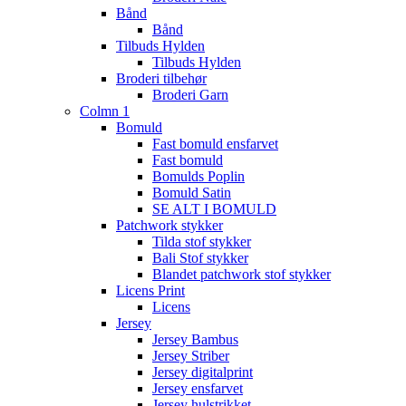
Bånd
Bånd
Tilbuds Hylden
Tilbuds Hylden
Broderi tilbehør
Broderi Garn
Colmn 1
Bomuld
Fast bomuld ensfarvet
Fast bomuld
Bomulds Poplin
Bomuld Satin
SE ALT I BOMULD
Patchwork stykker
Tilda stof stykker
Bali Stof stykker
Blandet patchwork stof stykker
Licens Print
Licens
Jersey
Jersey Bambus
Jersey Striber
Jersey digitalprint
Jersey ensfarvet
Jersey hulstrikket