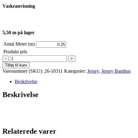
Vaskeanvisning
5,50 m på lager
Antal Meter (m)
Produkt pris
Jersey
-
Tilføj til kurv
Bambus
Varenummer (SKU):
26-10311
Kategorier:
Jersey
,
Jersey Bambus
-
Ensfarvet
Beskrivelse
-
Oliven
Beskrivelse
Grøn
antal
Relaterede varer