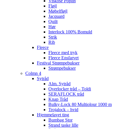
Viskose Poplin
Fløjl
Møbelfløjl
Jacquard
Quilt
Hør
Interlock 100% Bomuld
Strik
Rib
Fleece
Fleece med tryk
Fleece Ensfarvet
Festival Strømpebukser
Strømpebukser
Colmn 4
Sytråd
Alm. Sytråd
Overlocker tråd – Toldi
SERAFLOCK tråd
Knap Tråd
Bulky-Lock 80 Multiolour 1000 m
Trojalock – hvid
Hjemmelavet ting
Bumbag Stor
Strand taske lille