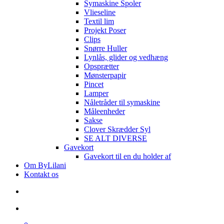
Symaskine Spoler
Vlieseline
Textil lim
Projekt Poser
Clips
Snørre Huller
Lynlås, glider og vedhæng
Opsprætter
Mønsterpapir
Pincet
Lamper
Nåletråder til symaskine
Måleenheder
Sakse
Clover Skrædder Syl
SE ALT DIVERSE
Gavekort
Gavekort til en du holder af
Om ByLilani
Kontakt os
search
account