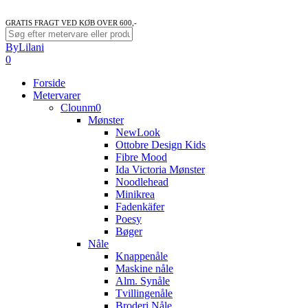
GRATIS FRAGT VED KØB OVER 600,-
Close
ByLilani
Search
search
account
0
Menu
Forside
Metervarer
Clounm0
Mønster
NewLook
Ottobre Design Kids
Fibre Mood
Ida Victoria Mønster
Noodlehead
Minikrea
Fadenkäfer
Poesy
Bøger
Nåle
Knappenåle
Maskine nåle
Alm. Synåle
Tvillingenåle
Broderi Nåle