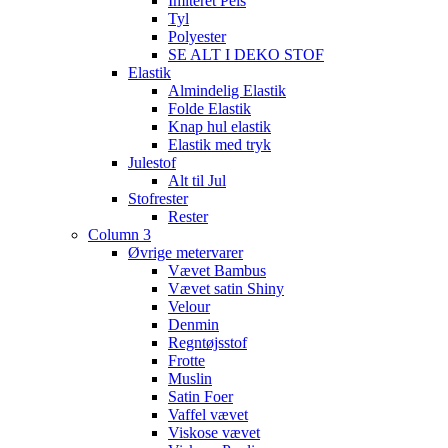
Imiteret Pels
Tyl
Polyester
SE ALT I DEKO STOF
Elastik
Almindelig Elastik
Folde Elastik
Knap hul elastik
Elastik med tryk
Julestof
Alt til Jul
Stofrester
Rester
Column 3
Øvrige metervarer
Vævet Bambus
Vævet satin Shiny
Velour
Denmin
Regntøjsstof
Frotte
Muslin
Satin Foer
Vaffel vævet
Viskose vævet