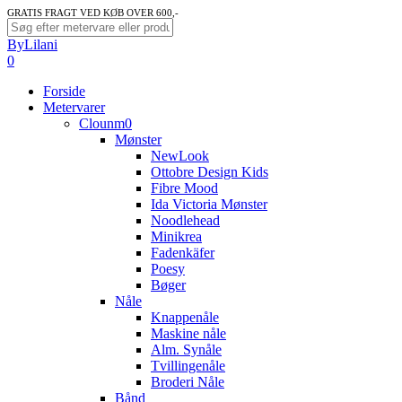
Skip
GRATIS FRAGT VED KØB OVER 600,-
to
Close
ByLilani
main
Search
search
account
0
content
Menu
Forside
Metervarer
Clounm0
Mønster
NewLook
Ottobre Design Kids
Fibre Mood
Ida Victoria Mønster
Noodlehead
Minikrea
Fadenkäfer
Poesy
Bøger
Nåle
Knappenåle
Maskine nåle
Alm. Synåle
Tvillingenåle
Broderi Nåle
Bånd