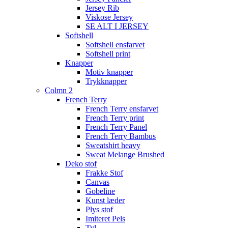
Jersey Rib
Viskose Jersey
SE ALT I JERSEY
Softshell
Softshell ensfarvet
Softshell print
Knapper
Motiv knapper
Trykknapper
Colmn 2
French Terry
French Terry ensfarvet
French Terry print
French Terry Panel
French Terry Bambus
Sweatshirt heavy
Sweat Melange Brushed
Deko stof
Frakke Stof
Canvas
Gobeline
Kunst læder
Plys stof
Imiteret Pels
Tyl