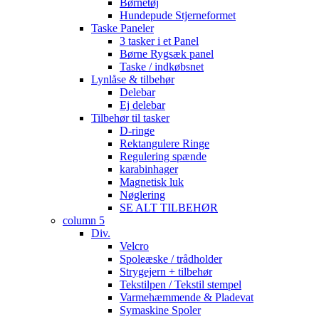
Børnetøj
Hundepude Stjerneformet
Taske Paneler
3 tasker i et Panel
Børne Rygsæk panel
Taske / indkøbsnet
Lynlåse & tilbehør
Delebar
Ej delebar
Tilbehør til tasker
D-ringe
Rektangulere Ringe
Regulering spænde
karabinhager
Magnetisk luk
Nøglering
SE ALT TILBEHØR
column 5
Div.
Velcro
Spoleæske / trådholder
Strygejern + tilbehør
Tekstilpen / Tekstil stempel
Varmehæmmende & Pladevat
Symaskine Spoler