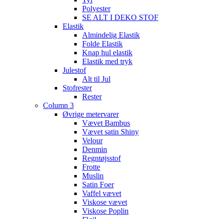
Polyester
SE ALT I DEKO STOF
Elastik
Almindelig Elastik
Folde Elastik
Knap hul elastik
Elastik med tryk
Julestof
Alt til Jul
Stofrester
Rester
Column 3
Øvrige metervarer
Vævet Bambus
Vævet satin Shiny
Velour
Denmin
Regntøjsstof
Frotte
Muslin
Satin Foer
Vaffel vævet
Viskose vævet
Viskose Poplin