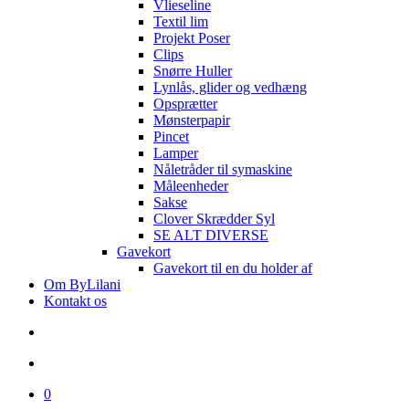
Vlieseline
Textil lim
Projekt Poser
Clips
Snørre Huller
Lynlås, glider og vedhæng
Opsprætter
Mønsterpapir
Pincet
Lamper
Nåletråder til symaskine
Måleenheder
Sakse
Clover Skrædder Syl
SE ALT DIVERSE
Gavekort
Gavekort til en du holder af
Om ByLilani
Kontakt os
search
account
0