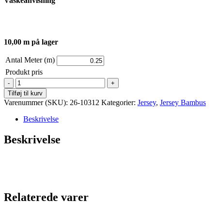
Vaskeanvisning
10,00 m på lager
Antal Meter (m)
Produkt pris
Jersey
-
Tilføj til kurv
Bambus
Varenummer (SKU):
26-10312
Kategorier:
Jersey
,
Jersey Bambus
-
Ensfarvet
Beskrivelse
-
Støvet
Beskrivelse
Lilla
antal
Relaterede varer