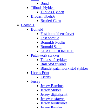
Bånd
Tilbuds Hylden
Tilbuds Hylden
Broderi tilbehør
Broderi Garn
Colmn 1
Bomuld
Fast bomuld ensfarvet
Fast bomuld
Bomulds Poplin
Bomuld Satin
SE ALT I BOMULD
Patchwork stykker
Tilda stof stykker
Bali Stof stykker
Blandet patchwork stof stykker
Licens Print
Licens
Jersey
Jersey Bambus
Jersey Striber
Jersey digitalprint
Jersey ensfarvet
Jersey hulstrikket
Jersey Paneler