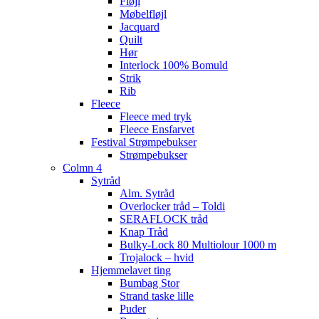
Fløjl
Møbelfløjl
Jacquard
Quilt
Hør
Interlock 100% Bomuld
Strik
Rib
Fleece
Fleece med tryk
Fleece Ensfarvet
Festival Strømpebukser
Strømpebukser
Colmn 4
Sytråd
Alm. Sytråd
Overlocker tråd – Toldi
SERAFLOCK tråd
Knap Tråd
Bulky-Lock 80 Multiolour 1000 m
Trojalock – hvid
Hjemmelavet ting
Bumbag Stor
Strand taske lille
Puder