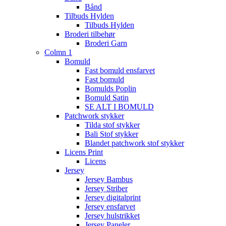
Bånd
Tilbuds Hylden
Tilbuds Hylden
Broderi tilbehør
Broderi Garn
Colmn 1
Bomuld
Fast bomuld ensfarvet
Fast bomuld
Bomulds Poplin
Bomuld Satin
SE ALT I BOMULD
Patchwork stykker
Tilda stof stykker
Bali Stof stykker
Blandet patchwork stof stykker
Licens Print
Licens
Jersey
Jersey Bambus
Jersey Striber
Jersey digitalprint
Jersey ensfarvet
Jersey hulstrikket
Jersey Paneler