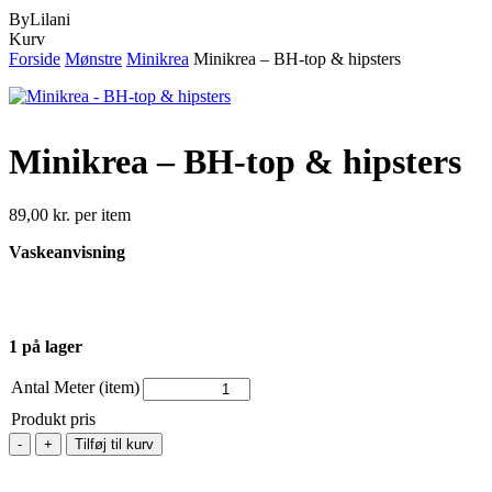
ByLilani
Close
Kurv
Cart
Forside
Mønstre
Minikrea
Minikrea – BH-top & hipsters
Minikrea – BH-top & hipsters
89,00
kr.
per item
Vaskeanvisning
1 på lager
Antal Meter (item)
Produkt pris
Minikrea
Tilføj til kurv
-
BH-