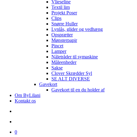
Vlieseline
Textil lim
Projekt Poser
Clips
Snørre Huller
Lynlås, glider og vedhæng
Opsprætter
Mønsterpapir
Pincet
Lamper
Nåletråder til symaskine
Måleenheder
Sakse
Clover Skrædder Syl
SE ALT DIVERSE
Gavekort
Gavekort til en du holder af
Om ByLilani
Kontakt os
search
account
0