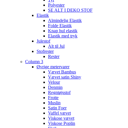
Polyester
SE ALT I DEKO STOF
Elastik
Almindelig Elastik
Folde Elastik
Knap hul elastik
Elastik med tryk
Julestof
Alt til Jul
Stofrester
Rester
Column 3
Øvrige metervarer
Vævet Bambus
Vævet satin Shiny
Velour
Denmin
Regntøjsstof
Frotte
Muslin
Satin Foer
Vaffel vævet
Viskose vævet
Viskose Poplin