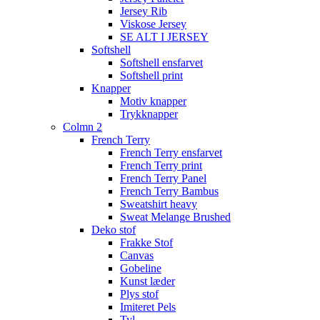
Jersey Rib
Viskose Jersey
SE ALT I JERSEY
Softshell
Softshell ensfarvet
Softshell print
Knapper
Motiv knapper
Trykknapper
Colmn 2
French Terry
French Terry ensfarvet
French Terry print
French Terry Panel
French Terry Bambus
Sweatshirt heavy
Sweat Melange Brushed
Deko stof
Frakke Stof
Canvas
Gobeline
Kunst læder
Plys stof
Imiteret Pels
Tyl