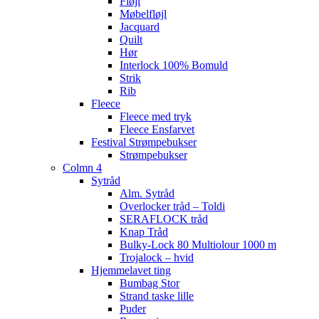
Fløjl
Møbelfløjl
Jacquard
Quilt
Hør
Interlock 100% Bomuld
Strik
Rib
Fleece
Fleece med tryk
Fleece Ensfarvet
Festival Strømpebukser
Strømpebukser
Colmn 4
Sytråd
Alm. Sytråd
Overlocker tråd – Toldi
SERAFLOCK tråd
Knap Tråd
Bulky-Lock 80 Multiolour 1000 m
Trojalock – hvid
Hjemmelavet ting
Bumbag Stor
Strand taske lille
Puder