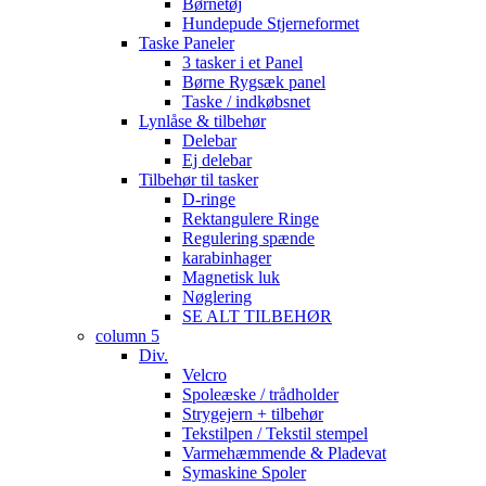
Børnetøj
Hundepude Stjerneformet
Taske Paneler
3 tasker i et Panel
Børne Rygsæk panel
Taske / indkøbsnet
Lynlåse & tilbehør
Delebar
Ej delebar
Tilbehør til tasker
D-ringe
Rektangulere Ringe
Regulering spænde
karabinhager
Magnetisk luk
Nøglering
SE ALT TILBEHØR
column 5
Div.
Velcro
Spoleæske / trådholder
Strygejern + tilbehør
Tekstilpen / Tekstil stempel
Varmehæmmende & Pladevat
Symaskine Spoler