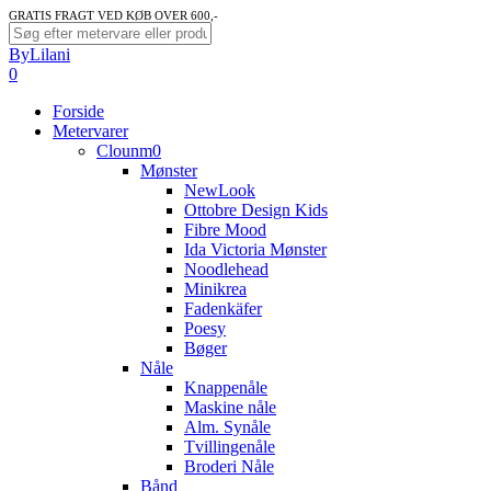
Skip
GRATIS FRAGT VED KØB OVER 600,-
to
Close
ByLilani
main
Search
search
account
0
content
Menu
Forside
Metervarer
Clounm0
Mønster
NewLook
Ottobre Design Kids
Fibre Mood
Ida Victoria Mønster
Noodlehead
Minikrea
Fadenkäfer
Poesy
Bøger
Nåle
Knappenåle
Maskine nåle
Alm. Synåle
Tvillingenåle
Broderi Nåle
Bånd