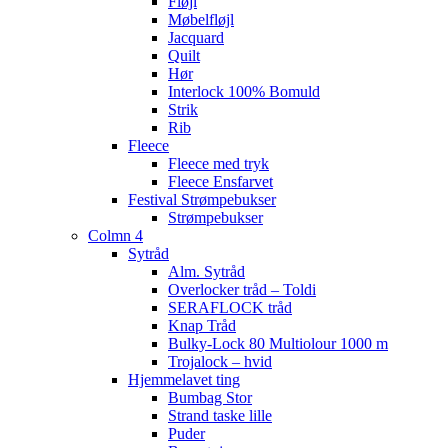
Fløjl
Møbelfløjl
Jacquard
Quilt
Hør
Interlock 100% Bomuld
Strik
Rib
Fleece
Fleece med tryk
Fleece Ensfarvet
Festival Strømpebukser
Strømpebukser
Colmn 4
Sytråd
Alm. Sytråd
Overlocker tråd – Toldi
SERAFLOCK tråd
Knap Tråd
Bulky-Lock 80 Multiolour 1000 m
Trojalock – hvid
Hjemmelavet ting
Bumbag Stor
Strand taske lille
Puder