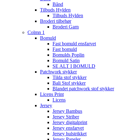
Bånd
Tilbuds Hylden
Tilbuds Hylden
Broderi tilbehør
Broderi Garn
Colmn 1
Bomuld
Fast bomuld ensfarvet
Fast bomuld
Bomulds Poplin
Bomuld Satin
SE ALT I BOMULD
Patchwork stykker
Tilda stof stykker
Bali Stof stykker
Blandet patchwork stof stykker
Licens Print
Licens
Jersey
Jersey Bambus
Jersey Striber
Jersey digitalprint
Jersey ensfarvet
Jersey hulstrikket
Jersey Paneler