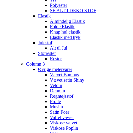
Polyester
SE ALT I DEKO STOF
Elastik
Almindelig Elastik
Folde Elastik
Knap hul elastik
Elastik med tryk
Julestof
Alt til Jul
Stofrester
Rester
Column 3
Øvrige metervarer
Vævet Bambus
Vævet satin Shiny
Velour
Denmin
Regntøjsstof
Frotte
Muslin
Satin Foer
Vaffel vævet
Viskose vævet
Viskose Poplin