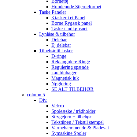
Børnetøj
Hundepude Stjerneformet
Taske Paneler
3 tasker i et Panel
Børne Rygsæk panel
Taske / indkøbsnet
Lynlåse & tilbehør
Delebar
Ej delebar
Tilbehør til tasker
D-ringe
Rektangulere Ringe
Regulering spænde
karabinhager
Magnetisk luk
Nøglering
SE ALT TILBEHØR
column 5
Div.
Velcro
Spoleæske / trådholder
Strygejern + tilbehør
Tekstilpen / Tekstil stempel
Varmehæmmende & Pladevat
Symaskine Spoler