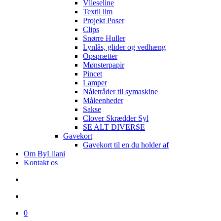
Vlieseline
Textil lim
Projekt Poser
Clips
Snørre Huller
Lynlås, glider og vedhæng
Opsprætter
Mønsterpapir
Pincet
Lamper
Nåletråder til symaskine
Måleenheder
Sakse
Clover Skrædder Syl
SE ALT DIVERSE
Gavekort
Gavekort til en du holder af
Om ByLilani
Kontakt os
search
account
0