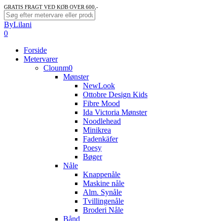
Skip
GRATIS FRAGT VED KØB OVER 600,-
to
Close
ByLilani
main
Search
search
account
0
content
Menu
Forside
Metervarer
Clounm0
Mønster
NewLook
Ottobre Design Kids
Fibre Mood
Ida Victoria Mønster
Noodlehead
Minikrea
Fadenkäfer
Poesy
Bøger
Nåle
Knappenåle
Maskine nåle
Alm. Synåle
Tvillingenåle
Broderi Nåle
Bånd