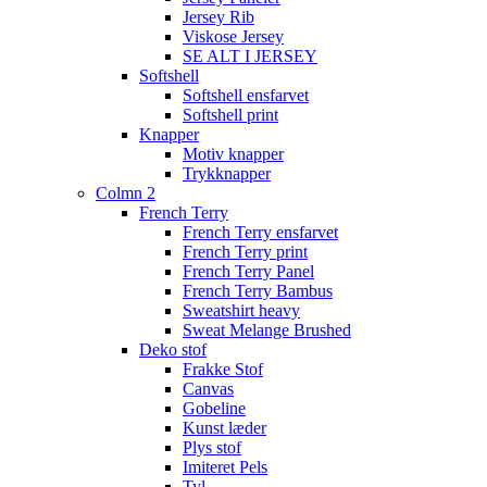
Jersey Rib
Viskose Jersey
SE ALT I JERSEY
Softshell
Softshell ensfarvet
Softshell print
Knapper
Motiv knapper
Trykknapper
Colmn 2
French Terry
French Terry ensfarvet
French Terry print
French Terry Panel
French Terry Bambus
Sweatshirt heavy
Sweat Melange Brushed
Deko stof
Frakke Stof
Canvas
Gobeline
Kunst læder
Plys stof
Imiteret Pels
Tyl