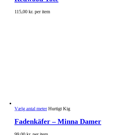
115,00
kr.
per item
Vælg antal meter
Hurtigt Kig
Fadenkäfer – Minna Damer
99,00
kr.
per item