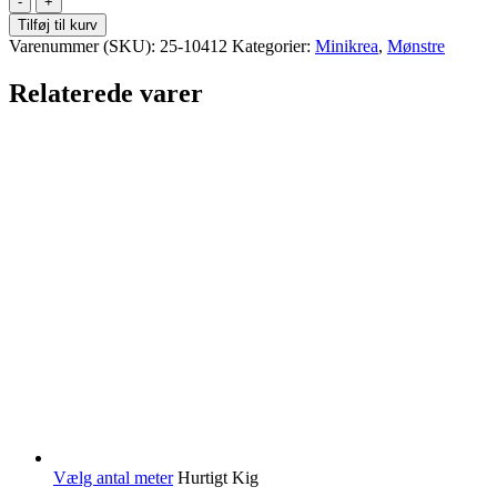
-
Tilføj til kurv
Raglan
Varenummer (SKU):
25-10412
Kategorier:
Minikrea
,
Mønstre
Jersey
Kjole
Relaterede varer
(34-
50)
antal
Vælg antal meter
Hurtigt Kig