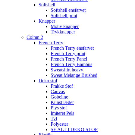
Softshell
Softshell ensfarvet
Softshell print
Knapper
Motiv knapper
Trykknapper
Colmn 2
French Terry
French Terry ensfarvet
French Terry print
French Terry Panel
French Terry Bambus
Sweatshirt heavy
Sweat Melange Brushed
Deko stof
Frakke Stof
Canvas
Gobeline
Kunst læder
Plys stof
Imiteret Pels
Tyl
Polyester
SE ALT I DEKO STOF
Elastik