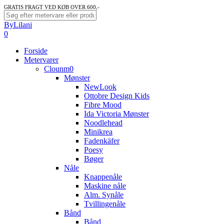
Skip
GRATIS FRAGT VED KØB OVER 600,-
to
Close
ByLilani
main
Search
search
account
0
content
Menu
Forside
Metervarer
Clounm0
Mønster
NewLook
Ottobre Design Kids
Fibre Mood
Ida Victoria Mønster
Noodlehead
Minikrea
Fadenkäfer
Poesy
Bøger
Nåle
Knappenåle
Maskine nåle
Alm. Synåle
Tvillingenåle
Bånd
Bånd