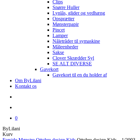
Clips
Snørre Huller
Lynlås, glider og vedhæng
Opsprætter
Mønsterpapir
Pincet
Lamper
Nåletråder til symaskine
Måleenheder
Sakse
Clover Skrædder Syl
SE ALT DIVERSE
Gavekort
Gavekort til en du holder af
Om ByLilani
Kontakt os
search
account
0
ByLilani
Close
Kurv
Cart
Forside
Mønstre
Ottobre design Kids
Ottobre design Kids – 1/2003