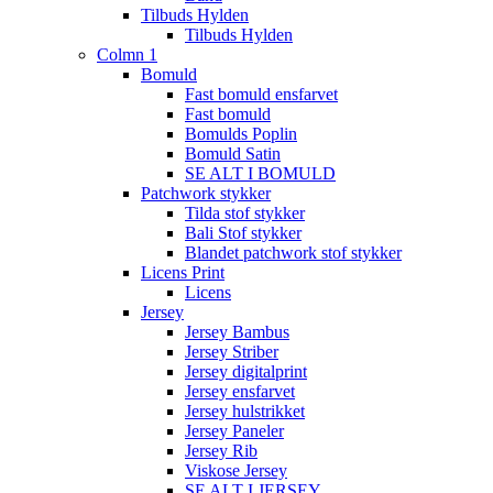
Tilbuds Hylden
Tilbuds Hylden
Colmn 1
Bomuld
Fast bomuld ensfarvet
Fast bomuld
Bomulds Poplin
Bomuld Satin
SE ALT I BOMULD
Patchwork stykker
Tilda stof stykker
Bali Stof stykker
Blandet patchwork stof stykker
Licens Print
Licens
Jersey
Jersey Bambus
Jersey Striber
Jersey digitalprint
Jersey ensfarvet
Jersey hulstrikket
Jersey Paneler
Jersey Rib
Viskose Jersey
SE ALT I JERSEY