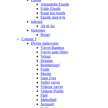
Almindelig Elastik
Folde Elastik
Knap hul elastik
Elastik med tryk
Julestof
Alt til Jul
Stofrester
Rester
Column 3
Øvrige metervarer
Vævet Bambus
Vævet satin Shiny
Velour
Denmin
Regntøjsstof
Frotte
Muslin
Satin Foer
Vaffel vævet
Viskose vævet
Viskose Poplin
Fløjl
Møbelfløjl
Jacquard