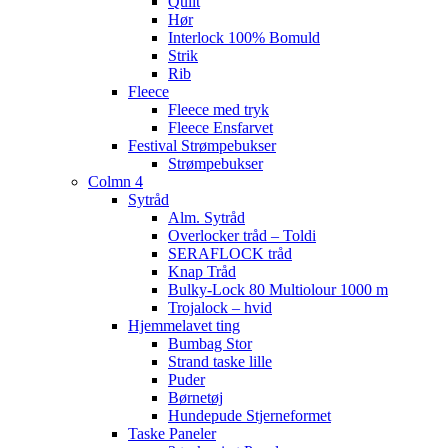
Quilt
Hør
Interlock 100% Bomuld
Strik
Rib
Fleece
Fleece med tryk
Fleece Ensfarvet
Festival Strømpebukser
Strømpebukser
Colmn 4
Sytråd
Alm. Sytråd
Overlocker tråd – Toldi
SERAFLOCK tråd
Knap Tråd
Bulky-Lock 80 Multiolour 1000 m
Trojalock – hvid
Hjemmelavet ting
Bumbag Stor
Strand taske lille
Puder
Børnetøj
Hundepude Stjerneformet
Taske Paneler