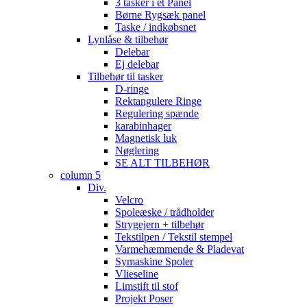
3 tasker i et Panel
Børne Rygsæk panel
Taske / indkøbsnet
Lynlåse & tilbehør
Delebar
Ej delebar
Tilbehør til tasker
D-ringe
Rektangulere Ringe
Regulering spænde
karabinhager
Magnetisk luk
Nøglering
SE ALT TILBEHØR
column 5
Div.
Velcro
Spoleæske / trådholder
Strygejern + tilbehør
Tekstilpen / Tekstil stempel
Varmehæmmende & Pladevat
Symaskine Spoler
Vlieseline
Limstift til stof
Projekt Poser