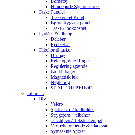
Børnetøj
Hundepude Stjerneformet
Taske Paneler
3 tasker i et Panel
Børne Rygsæk panel
Taske / indkøbsnet
Lynlåse & tilbehør
Delebar
Ej delebar
Tilbehør til tasker
D-ringe
Rektangulere Ringe
Regulering spænde
karabinhager
Magnetisk luk
Nøglering
SE ALT TILBEHØR
column 5
Div.
Velcro
Spoleæske / trådholder
Strygejern + tilbehør
Tekstilpen / Tekstil stempel
Varmehæmmende & Pladevat
Symaskine Spoler