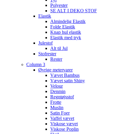
Polyester
SE ALT I DEKO STOF
Elastik
Almindelig Elastik
Folde Elastik
Knap hul elastik
Elastik med tryk
Julestof
Alt til Jul
Stofrester
Rester
Column 3
Øvrige metervarer
Vævet Bambus
Vævet satin Shiny
Velour
Denmin
Regntøjsstof
Frotte
Muslin
Satin Foer
Vaffel vævet
Viskose vævet
Viskose Poplin