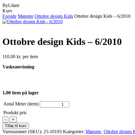
ByLilani
Close
Kurv
Cart
Forside
Mønstre
Ottobre design Kids
Ottobre design Kids – 6/2010
Ottobre design Kids – 6/2010
110,00
kr.
per item
Vaskeanvisning
1,00 item på lager
Antal Meter (item)
Produkt pris
Ottobre
design
Tilføj til kurv
Kids
Varenummer (SKU):
25-10193
Kategorier:
Mønstre
,
Ottobre design 
-