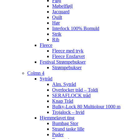
Fløjl
Møbelfløjl
Jacquard
Quilt
Hør
Interlock 100% Bomuld
Strik
Rib
Fleece
Fleece med tryk
Fleece Ensfarvet
Festival Strømpebukser
Strømpebukser
Colmn 4
Sytråd
Alm. Sytråd
Overlocker tråd – Toldi
SERAFLOCK tråd
Knap Tråd
Bulky-Lock 80 Multiolour 1000 m
Trojalock – hvid
Hjemmelavet ting
Bumbag Stor
Strand taske lille
Puder