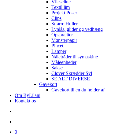
Vlieseline
Textil lim
Projekt Poser
Clips
Snørre Huller
Lynlås, glider og vedhæng
Opsprætter
Mønsterpapir
Pincet
Lamper
Nåletråder til symaskine
Måleenheder
Sakse
Clover Skrædder Syl
SE ALT DIVERSE
Gavekort
Gavekort til en du holder af
Om ByLilani
Kontakt os
search
account
0