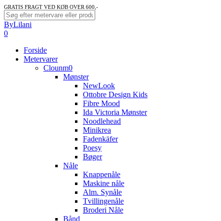
Skip
GRATIS FRAGT VED KØB OVER 600,-
to
Close
ByLilani
main
Search
search
account
0
content
Menu
Forside
Metervarer
Clounm0
Mønster
NewLook
Ottobre Design Kids
Fibre Mood
Ida Victoria Mønster
Noodlehead
Minikrea
Fadenkäfer
Poesy
Bøger
Nåle
Knappenåle
Maskine nåle
Alm. Synåle
Tvillingenåle
Broderi Nåle
Bånd