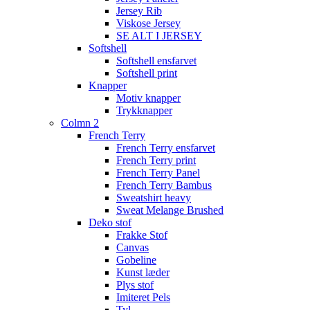
Jersey Rib
Viskose Jersey
SE ALT I JERSEY
Softshell
Softshell ensfarvet
Softshell print
Knapper
Motiv knapper
Trykknapper
Colmn 2
French Terry
French Terry ensfarvet
French Terry print
French Terry Panel
French Terry Bambus
Sweatshirt heavy
Sweat Melange Brushed
Deko stof
Frakke Stof
Canvas
Gobeline
Kunst læder
Plys stof
Imiteret Pels
Tyl