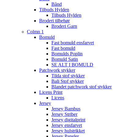
Bånd
Tilbuds Hylden
Tilbuds Hylden
Broderi tilbehør
Broderi Garn
Colmn 1
Bomuld
Fast bomuld ensfarvet
Fast bomuld
Bomulds Poplin
Bomuld Satin
SE ALT I BOMULD
Patchwork stykker
Tilda stof stykker
Bali Stof stykker
Blandet patchwork stof stykker
Licens Print
Licens
Jersey
Jersey Bambus
Jersey Striber
Jersey digitalprint
Jersey ensfarvet
Jersey hulstrikket
Jersey Paneler