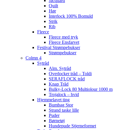
Jacquard
Quilt
Hør
Interlock 100% Bomuld
Strik
Rib
Fleece
Fleece med tryk
Fleece Ensfarvet
Festival Strømpebukser
Strømpebukser
Colmn 4
Sytråd
Alm. Sytråd
Overlocker tråd – Toldi
SERAFLOCK tråd
Knap Tråd
Bulky-Lock 80 Multiolour 1000 m
Trojalock – hvid
Hjemmelavet ting
Bumbag Stor
Strand taske lille
Puder
Børnetøj
Hundepude Stjerneformet