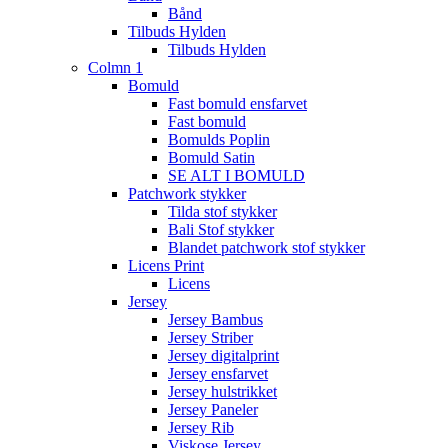
Bånd
Tilbuds Hylden
Tilbuds Hylden
Colmn 1
Bomuld
Fast bomuld ensfarvet
Fast bomuld
Bomulds Poplin
Bomuld Satin
SE ALT I BOMULD
Patchwork stykker
Tilda stof stykker
Bali Stof stykker
Blandet patchwork stof stykker
Licens Print
Licens
Jersey
Jersey Bambus
Jersey Striber
Jersey digitalprint
Jersey ensfarvet
Jersey hulstrikket
Jersey Paneler
Jersey Rib
Viskose Jersey