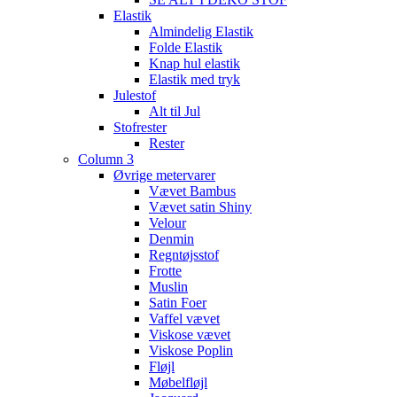
Elastik
Almindelig Elastik
Folde Elastik
Knap hul elastik
Elastik med tryk
Julestof
Alt til Jul
Stofrester
Rester
Column 3
Øvrige metervarer
Vævet Bambus
Vævet satin Shiny
Velour
Denmin
Regntøjsstof
Frotte
Muslin
Satin Foer
Vaffel vævet
Viskose vævet
Viskose Poplin
Fløjl
Møbelfløjl