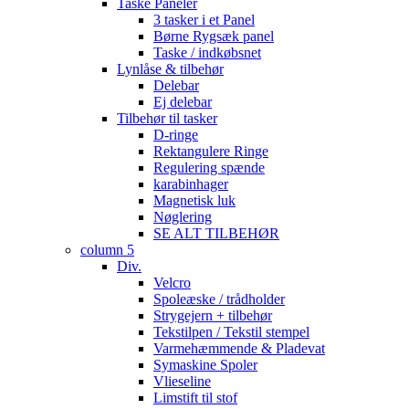
Taske Paneler
3 tasker i et Panel
Børne Rygsæk panel
Taske / indkøbsnet
Lynlåse & tilbehør
Delebar
Ej delebar
Tilbehør til tasker
D-ringe
Rektangulere Ringe
Regulering spænde
karabinhager
Magnetisk luk
Nøglering
SE ALT TILBEHØR
column 5
Div.
Velcro
Spoleæske / trådholder
Strygejern + tilbehør
Tekstilpen / Tekstil stempel
Varmehæmmende & Pladevat
Symaskine Spoler
Vlieseline
Limstift til stof