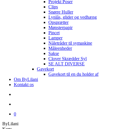
Projekt Poser
Clips
Snørre Huller
Lynlås, glider og vedhæng
Opsprætter
Mønsterpapir
Pincet
Lamper
Nåletråder til symaskine
Måleenheder
Sakse
Clover Skrædder Syl
SE ALT DIVERSE
Gavekort
Gavekort til en du holder af
Om ByLilani
Kontakt os
search
account
0
ByLilani
Close
Kurv