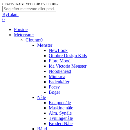
Skip
GRATIS FRAGT VED KØB OVER 600,-
to
Close
ByLilani
main
Search
search
account
0
content
Menu
Forside
Metervarer
Clounm0
Mønster
NewLook
Ottobre Design Kids
Fibre Mood
Ida Victoria Mønster
Noodlehead
Minikrea
Fadenkäfer
Poesy
Bøger
Nåle
Knappenåle
Maskine nåle
Alm. Synåle
Tvillingenåle
Broderi Nåle
Bånd