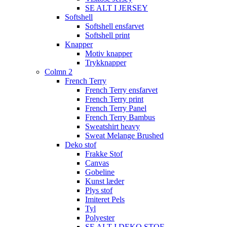
SE ALT I JERSEY
Softshell
Softshell ensfarvet
Softshell print
Knapper
Motiv knapper
Trykknapper
Colmn 2
French Terry
French Terry ensfarvet
French Terry print
French Terry Panel
French Terry Bambus
Sweatshirt heavy
Sweat Melange Brushed
Deko stof
Frakke Stof
Canvas
Gobeline
Kunst læder
Plys stof
Imiteret Pels
Tyl
Polyester
SE ALT I DEKO STOF