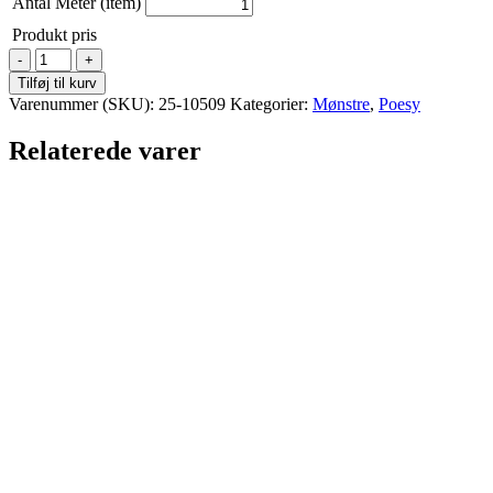
Antal Meter (item)
Produkt pris
Poesy
-
Tilføj til kurv
Body
Varenummer (SKU):
25-10509
Kategorier:
Mønstre
,
Poesy
&
Bluse
Relaterede varer
-
børn
antal