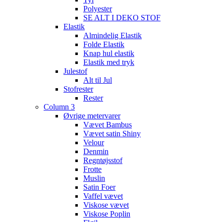
Polyester
SE ALT I DEKO STOF
Elastik
Almindelig Elastik
Folde Elastik
Knap hul elastik
Elastik med tryk
Julestof
Alt til Jul
Stofrester
Rester
Column 3
Øvrige metervarer
Vævet Bambus
Vævet satin Shiny
Velour
Denmin
Regntøjsstof
Frotte
Muslin
Satin Foer
Vaffel vævet
Viskose vævet
Viskose Poplin