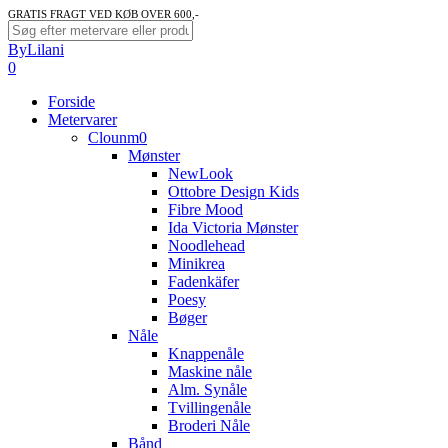
Skip
GRATIS FRAGT VED KØB OVER 600,-
to
Close
ByLilani
main
Search
search
account
0
content
Menu
Forside
Metervarer
Clounm0
Mønster
NewLook
Ottobre Design Kids
Fibre Mood
Ida Victoria Mønster
Noodlehead
Minikrea
Fadenkäfer
Poesy
Bøger
Nåle
Knappenåle
Maskine nåle
Alm. Synåle
Tvillingenåle
Broderi Nåle
Bånd