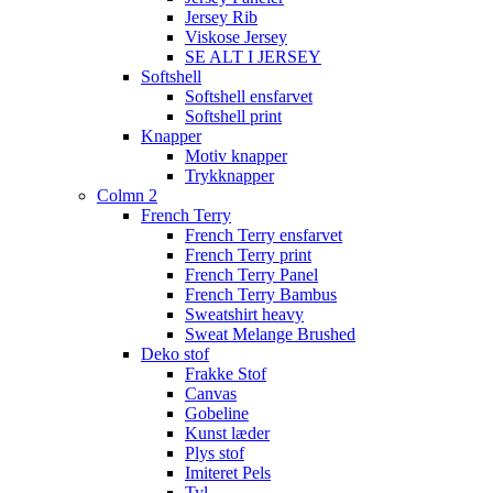
Jersey Rib
Viskose Jersey
SE ALT I JERSEY
Softshell
Softshell ensfarvet
Softshell print
Knapper
Motiv knapper
Trykknapper
Colmn 2
French Terry
French Terry ensfarvet
French Terry print
French Terry Panel
French Terry Bambus
Sweatshirt heavy
Sweat Melange Brushed
Deko stof
Frakke Stof
Canvas
Gobeline
Kunst læder
Plys stof
Imiteret Pels
Tyl