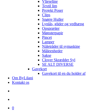
Vlieseline
Textil lim
Projekt Poser
Clips
Snørre Huller
Lynlås, glider og vedhæng
Opsprætter
Mønsterpapir
Pincet
Lamper
Nåletråder til symaskine
Måleenheder
Sakse
Clover Skrædder Syl
SE ALT DIVERSE
Gavekort
Gavekort til en du holder af
Om ByLilani
Kontakt os
search
account
0