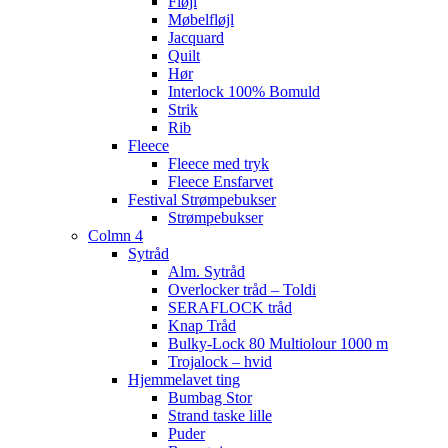
Fløjl
Møbelfløjl
Jacquard
Quilt
Hør
Interlock 100% Bomuld
Strik
Rib
Fleece
Fleece med tryk
Fleece Ensfarvet
Festival Strømpebukser
Strømpebukser
Colmn 4
Sytråd
Alm. Sytråd
Overlocker tråd – Toldi
SERAFLOCK tråd
Knap Tråd
Bulky-Lock 80 Multiolour 1000 m
Trojalock – hvid
Hjemmelavet ting
Bumbag Stor
Strand taske lille
Puder