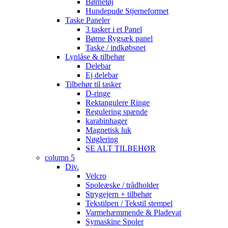
Børnetøj
Hundepude Stjerneformet
Taske Paneler
3 tasker i et Panel
Børne Rygsæk panel
Taske / indkøbsnet
Lynlåse & tilbehør
Delebar
Ej delebar
Tilbehør til tasker
D-ringe
Rektangulere Ringe
Regulering spænde
karabinhager
Magnetisk luk
Nøglering
SE ALT TILBEHØR
column 5
Div.
Velcro
Spoleæske / trådholder
Strygejern + tilbehør
Tekstilpen / Tekstil stempel
Varmehæmmende & Pladevat
Symaskine Spoler