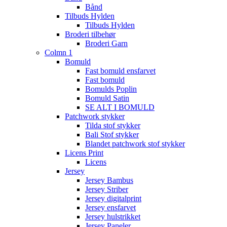
Bånd
Tilbuds Hylden
Tilbuds Hylden
Broderi tilbehør
Broderi Garn
Colmn 1
Bomuld
Fast bomuld ensfarvet
Fast bomuld
Bomulds Poplin
Bomuld Satin
SE ALT I BOMULD
Patchwork stykker
Tilda stof stykker
Bali Stof stykker
Blandet patchwork stof stykker
Licens Print
Licens
Jersey
Jersey Bambus
Jersey Striber
Jersey digitalprint
Jersey ensfarvet
Jersey hulstrikket
Jersey Paneler