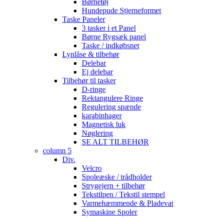
Børnetøj
Hundepude Stjerneformet
Taske Paneler
3 tasker i et Panel
Børne Rygsæk panel
Taske / indkøbsnet
Lynlåse & tilbehør
Delebar
Ej delebar
Tilbehør til tasker
D-ringe
Rektangulere Ringe
Regulering spænde
karabinhager
Magnetisk luk
Nøglering
SE ALT TILBEHØR
column 5
Div.
Velcro
Spoleæske / trådholder
Strygejern + tilbehør
Tekstilpen / Tekstil stempel
Varmehæmmende & Pladevat
Symaskine Spoler