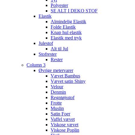
Polyester
SE ALT I DEKO STOF
Elastik
Almindelig Elastik
Folde Elastik
Knap hul elastik
Elastik med tryk
Julestof
Alt til Jul
Stofrester
Rester
Column 3
Øvrige metervarer
Vævet Bambus
Vævet satin Shiny
Velour
Denmin
Regntøjsstof
Frotte
Muslin
Satin Foer
Vaffel vævet
Viskose vævet
Viskose Poplin