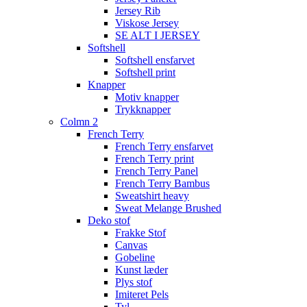
Jersey Rib
Viskose Jersey
SE ALT I JERSEY
Softshell
Softshell ensfarvet
Softshell print
Knapper
Motiv knapper
Trykknapper
Colmn 2
French Terry
French Terry ensfarvet
French Terry print
French Terry Panel
French Terry Bambus
Sweatshirt heavy
Sweat Melange Brushed
Deko stof
Frakke Stof
Canvas
Gobeline
Kunst læder
Plys stof
Imiteret Pels
Tyl