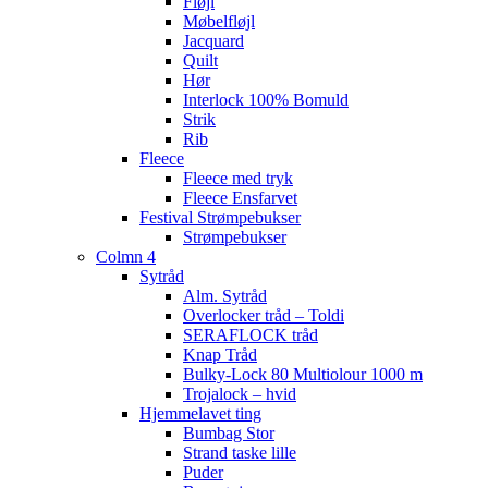
Fløjl
Møbelfløjl
Jacquard
Quilt
Hør
Interlock 100% Bomuld
Strik
Rib
Fleece
Fleece med tryk
Fleece Ensfarvet
Festival Strømpebukser
Strømpebukser
Colmn 4
Sytråd
Alm. Sytråd
Overlocker tråd – Toldi
SERAFLOCK tråd
Knap Tråd
Bulky-Lock 80 Multiolour 1000 m
Trojalock – hvid
Hjemmelavet ting
Bumbag Stor
Strand taske lille
Puder