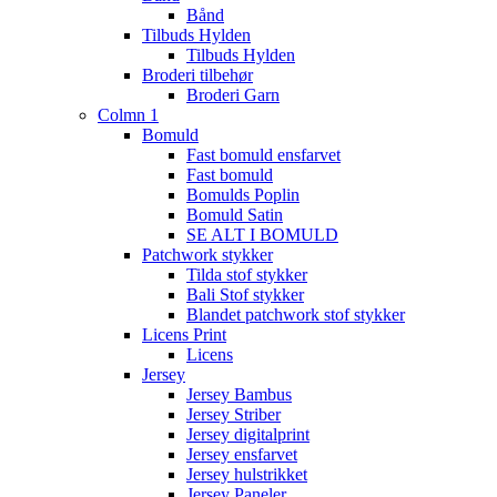
Bånd
Tilbuds Hylden
Tilbuds Hylden
Broderi tilbehør
Broderi Garn
Colmn 1
Bomuld
Fast bomuld ensfarvet
Fast bomuld
Bomulds Poplin
Bomuld Satin
SE ALT I BOMULD
Patchwork stykker
Tilda stof stykker
Bali Stof stykker
Blandet patchwork stof stykker
Licens Print
Licens
Jersey
Jersey Bambus
Jersey Striber
Jersey digitalprint
Jersey ensfarvet
Jersey hulstrikket
Jersey Paneler