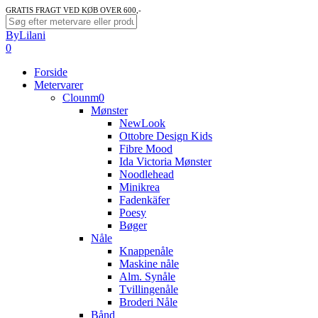
Skip
GRATIS FRAGT VED KØB OVER 600,-
to
Close
ByLilani
main
Search
search
account
0
content
Menu
Forside
Metervarer
Clounm0
Mønster
NewLook
Ottobre Design Kids
Fibre Mood
Ida Victoria Mønster
Noodlehead
Minikrea
Fadenkäfer
Poesy
Bøger
Nåle
Knappenåle
Maskine nåle
Alm. Synåle
Tvillingenåle
Broderi Nåle
Bånd