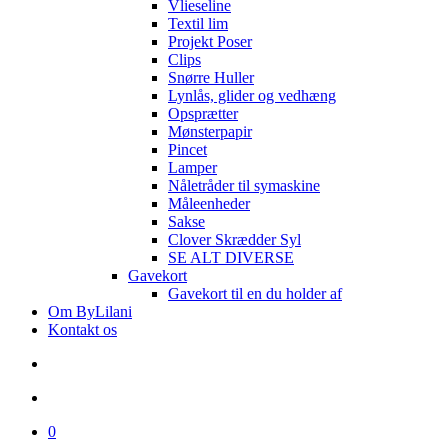
Vlieseline
Textil lim
Projekt Poser
Clips
Snørre Huller
Lynlås, glider og vedhæng
Opsprætter
Mønsterpapir
Pincet
Lamper
Nåletråder til symaskine
Måleenheder
Sakse
Clover Skrædder Syl
SE ALT DIVERSE
Gavekort
Gavekort til en du holder af
Om ByLilani
Kontakt os
search
account
0