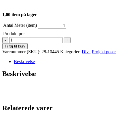
1,00 item på lager
Antal Meter (item)
Produkt pris
Projekt
pose
Tilføj til kurv
-
Varenummer (SKU):
28-10445
Kategorier:
Div.
,
Projekt poser
Grønne
med
Beskrivelse
hvide
hjerter
Beskrivelse
antal
Relaterede varer