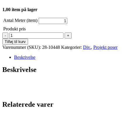
1,00 item på lager
Antal Meter (item)
Produkt pris
Projekt
pose
Tilføj til kurv
-
Varenummer (SKU):
28-10448
Kategorier:
Div.
,
Projekt poser
Ternede
hjerter
Beskrivelse
antal
Beskrivelse
Relaterede varer