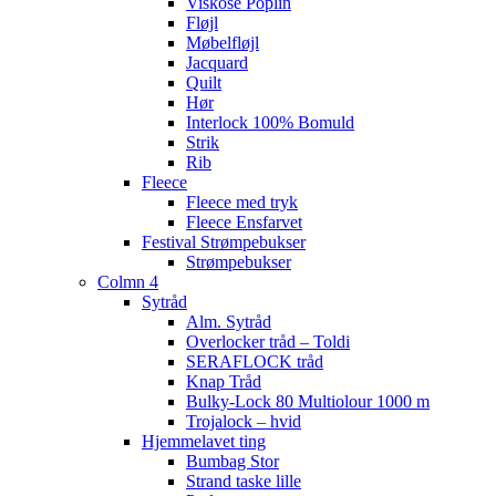
Viskose Poplin
Fløjl
Møbelfløjl
Jacquard
Quilt
Hør
Interlock 100% Bomuld
Strik
Rib
Fleece
Fleece med tryk
Fleece Ensfarvet
Festival Strømpebukser
Strømpebukser
Colmn 4
Sytråd
Alm. Sytråd
Overlocker tråd – Toldi
SERAFLOCK tråd
Knap Tråd
Bulky-Lock 80 Multiolour 1000 m
Trojalock – hvid
Hjemmelavet ting
Bumbag Stor
Strand taske lille