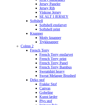
Jersey Paneler
Jersey Rib
Viskose Jersey
SE ALT I JERSEY
Softshell
Softshell ensfarvet
Softshell print
Knapper
Motiv knapper
Trykknapper
Colmn 2
French Terry
French Terry ensfarvet
French Terry print
French Terry Panel
French Terry Bambus
Sweatshirt heavy
Sweat Melange Brushed
Deko stof
Frakke Stof
Canvas
Gobeline
Kunst læder
Plys stof