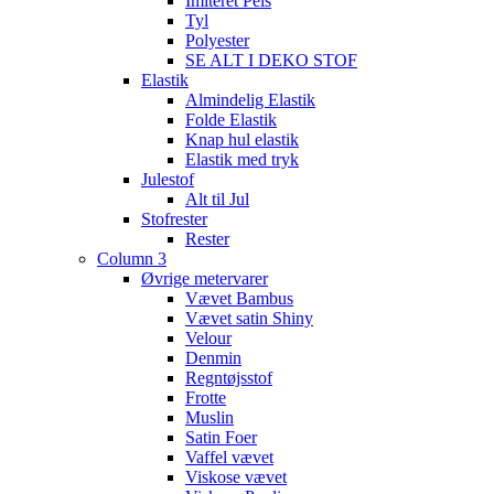
Imiteret Pels
Tyl
Polyester
SE ALT I DEKO STOF
Elastik
Almindelig Elastik
Folde Elastik
Knap hul elastik
Elastik med tryk
Julestof
Alt til Jul
Stofrester
Rester
Column 3
Øvrige metervarer
Vævet Bambus
Vævet satin Shiny
Velour
Denmin
Regntøjsstof
Frotte
Muslin
Satin Foer
Vaffel vævet
Viskose vævet