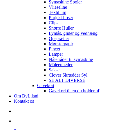
Symaskine Spoler
Vlieseline
Textil lim
Projekt Poser
Clips
Snørre Huller
Lynlås, glider og vedhæng
Opsprætter
Mønsterpapir
Pincet
Lamper
Nåletråder til symaskine
Måleenheder
Sakse
Clover Skrædder Syl
SE ALT DIVERSE
Gavekort
Gavekort til en du holder af
Om ByLilani
Kontakt os
search
account