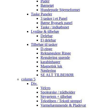
Puder
Børnetøj
Hundepude Stjerneformet
Taske Paneler
3 tasker i et Panel
Børne Rygsæk panel
Taske / indkøbsnet
Lynlåse & tilbehør
Delebar
Ej delebar
Tilbehør til tasker
D-ringe
Rektangulere Ringe
Regulering spænde
karabinhager
Magnetisk luk
Nøglering
SE ALT TILBEHØR
column 5
Div.
Velcro
Spoleæske / trådholder
Strygejern + tilbehør
Tekstilpen / Tekstil stempel
Varmehæmmende & Pladevat