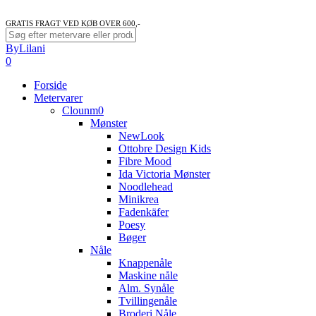
GRATIS FRAGT VED KØB OVER 600,-
Close
ByLilani
Search
search
account
0
Menu
Forside
Metervarer
Clounm0
Mønster
NewLook
Ottobre Design Kids
Fibre Mood
Ida Victoria Mønster
Noodlehead
Minikrea
Fadenkäfer
Poesy
Bøger
Nåle
Knappenåle
Maskine nåle
Alm. Synåle
Tvillingenåle
Broderi Nåle