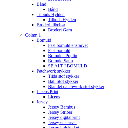
Bånd
Bånd
Tilbuds Hylden
Tilbuds Hylden
Broderi tilbehør
Broderi Garn
Colmn 1
Bomuld
Fast bomuld ensfarvet
Fast bomuld
Bomulds Poplin
Bomuld Satin
SE ALT I BOMULD
Patchwork stykker
Tilda stof stykker
Bali Stof stykker
Blandet patchwork stof stykker
Licens Print
Licens
Jersey
Jersey Bambus
Jersey Striber
Jersey digitalprint
Jersey ensfarvet
Jersey hulstrikket