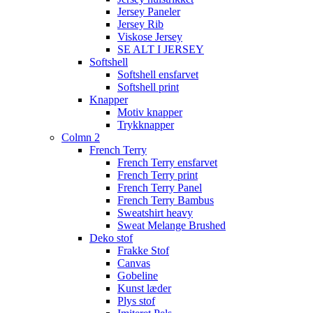
Jersey Paneler
Jersey Rib
Viskose Jersey
SE ALT I JERSEY
Softshell
Softshell ensfarvet
Softshell print
Knapper
Motiv knapper
Trykknapper
Colmn 2
French Terry
French Terry ensfarvet
French Terry print
French Terry Panel
French Terry Bambus
Sweatshirt heavy
Sweat Melange Brushed
Deko stof
Frakke Stof
Canvas
Gobeline
Kunst læder
Plys stof