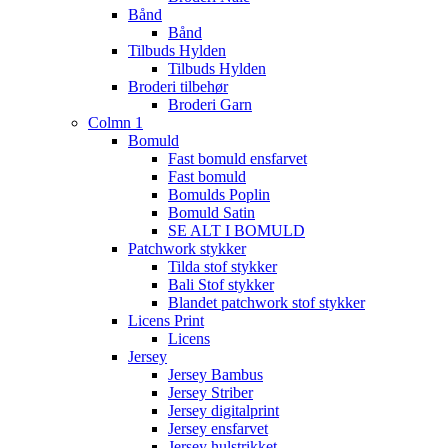
Bånd
Bånd
Tilbuds Hylden
Tilbuds Hylden
Broderi tilbehør
Broderi Garn
Colmn 1
Bomuld
Fast bomuld ensfarvet
Fast bomuld
Bomulds Poplin
Bomuld Satin
SE ALT I BOMULD
Patchwork stykker
Tilda stof stykker
Bali Stof stykker
Blandet patchwork stof stykker
Licens Print
Licens
Jersey
Jersey Bambus
Jersey Striber
Jersey digitalprint
Jersey ensfarvet
Jersey hulstrikket