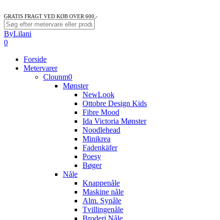
GRATIS FRAGT VED KØB OVER 600,-
Close
ByLilani
Search
search
account
0
Menu
Forside
Metervarer
Clounm0
Mønster
NewLook
Ottobre Design Kids
Fibre Mood
Ida Victoria Mønster
Noodlehead
Minikrea
Fadenkäfer
Poesy
Bøger
Nåle
Knappenåle
Maskine nåle
Alm. Synåle
Tvillingenåle
Broderi Nåle