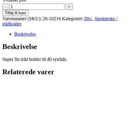
Tråd
holder
Tilføj til kurv
-
Varenummer (SKU):
28-10216
Kategorier:
Div.
,
Spoleæske /
holder
trådholder
til
40
Beskrivelse
sytråde
antal
Beskrivelse
Super fin tråd holder til 40 sytråde.
Relaterede varer