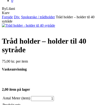
0
ByLilani
Close
Kurv
Cart
Forside
Div.
Spoleæske / trådholder
Tråd holder – holder til 40
sytråde
Tråd holder – holder til 40
sytråde
75,00
kr.
per item
Vaskeanvisning
2,00 item på lager
Antal Meter (item)
Produkt pris