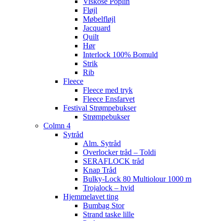
Viskose Poplin
Fløjl
Møbelfløjl
Jacquard
Quilt
Hør
Interlock 100% Bomuld
Strik
Rib
Fleece
Fleece med tryk
Fleece Ensfarvet
Festival Strømpebukser
Strømpebukser
Colmn 4
Sytråd
Alm. Sytråd
Overlocker tråd – Toldi
SERAFLOCK tråd
Knap Tråd
Bulky-Lock 80 Multiolour 1000 m
Trojalock – hvid
Hjemmelavet ting
Bumbag Stor
Strand taske lille