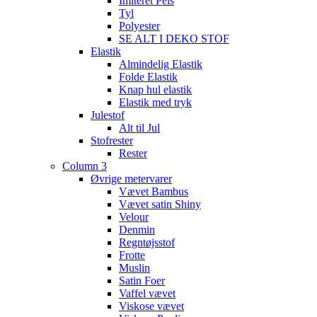
Imiteret Pels
Tyl
Polyester
SE ALT I DEKO STOF
Elastik
Almindelig Elastik
Folde Elastik
Knap hul elastik
Elastik med tryk
Julestof
Alt til Jul
Stofrester
Rester
Column 3
Øvrige metervarer
Vævet Bambus
Vævet satin Shiny
Velour
Denmin
Regntøjsstof
Frotte
Muslin
Satin Foer
Vaffel vævet
Viskose vævet