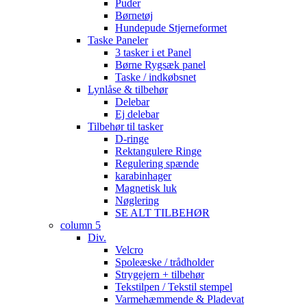
Puder
Børnetøj
Hundepude Stjerneformet
Taske Paneler
3 tasker i et Panel
Børne Rygsæk panel
Taske / indkøbsnet
Lynlåse & tilbehør
Delebar
Ej delebar
Tilbehør til tasker
D-ringe
Rektangulere Ringe
Regulering spænde
karabinhager
Magnetisk luk
Nøglering
SE ALT TILBEHØR
column 5
Div.
Velcro
Spoleæske / trådholder
Strygejern + tilbehør
Tekstilpen / Tekstil stempel
Varmehæmmende & Pladevat