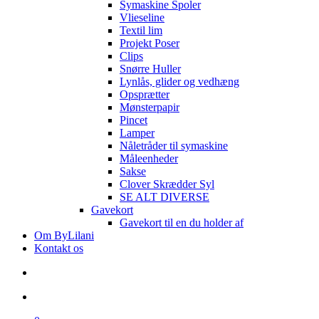
Symaskine Spoler
Vlieseline
Textil lim
Projekt Poser
Clips
Snørre Huller
Lynlås, glider og vedhæng
Opsprætter
Mønsterpapir
Pincet
Lamper
Nåletråder til symaskine
Måleenheder
Sakse
Clover Skrædder Syl
SE ALT DIVERSE
Gavekort
Gavekort til en du holder af
Om ByLilani
Kontakt os
search
account