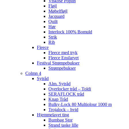
Viskose Poplin
Fløjl
Møbelfløjl
Jacquard
Quilt
Hør
Interlock 100% Bomuld
Strik
Rib
Fleece
Fleece med tryk
Fleece Ensfarvet
Festival Strømpebukser
Strømpebukser
Colmn 4
Sytråd
Alm. Sytråd
Overlocker tråd – Toldi
SERAFLOCK tråd
Knap Tråd
Bulky-Lock 80 Multiolour 1000 m
Trojalock – hvid
Hjemmelavet ting
Bumbag Stor
Strand taske lille