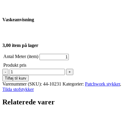
Vaskeanvisning
3,00 item på lager
Antal Meter (item)
Produkt pris
Tilda
-
Tilføj til kurv
Patchwork
Varenummer (SKU):
44-10231
Kategorier:
Patchwork stykker
,
-
Tilda stofstykker
Rosebuket
på
Relaterede varer
grøn
baggrund
antal