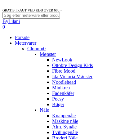
GRATIS FRAGT VED KØB OVER 600,-
Close
ByLilani
Search
search
account
0
Menu
Forside
Metervarer
Clounm0
Mønster
NewLook
Ottobre Design Kids
Fibre Mood
Ida Victoria Mønster
Noodlehead
Minikrea
Fadenkäfer
Poesy
Bøger
Nåle
Knappenåle
Maskine nåle
Alm. Synåle
Tvillingenåle
Broderi Nåle