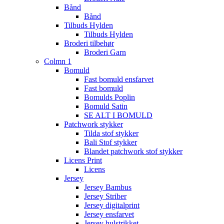
Bånd
Bånd
Tilbuds Hylden
Tilbuds Hylden
Broderi tilbehør
Broderi Garn
Colmn 1
Bomuld
Fast bomuld ensfarvet
Fast bomuld
Bomulds Poplin
Bomuld Satin
SE ALT I BOMULD
Patchwork stykker
Tilda stof stykker
Bali Stof stykker
Blandet patchwork stof stykker
Licens Print
Licens
Jersey
Jersey Bambus
Jersey Striber
Jersey digitalprint
Jersey ensfarvet
Jersey hulstrikket