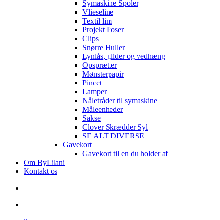
Symaskine Spoler
Vlieseline
Textil lim
Projekt Poser
Clips
Snørre Huller
Lynlås, glider og vedhæng
Opsprætter
Mønsterpapir
Pincet
Lamper
Nåletråder til symaskine
Måleenheder
Sakse
Clover Skrædder Syl
SE ALT DIVERSE
Gavekort
Gavekort til en du holder af
Om ByLilani
Kontakt os
search
account