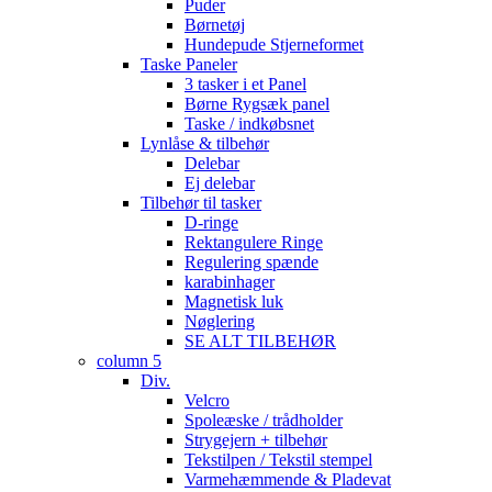
Puder
Børnetøj
Hundepude Stjerneformet
Taske Paneler
3 tasker i et Panel
Børne Rygsæk panel
Taske / indkøbsnet
Lynlåse & tilbehør
Delebar
Ej delebar
Tilbehør til tasker
D-ringe
Rektangulere Ringe
Regulering spænde
karabinhager
Magnetisk luk
Nøglering
SE ALT TILBEHØR
column 5
Div.
Velcro
Spoleæske / trådholder
Strygejern + tilbehør
Tekstilpen / Tekstil stempel
Varmehæmmende & Pladevat