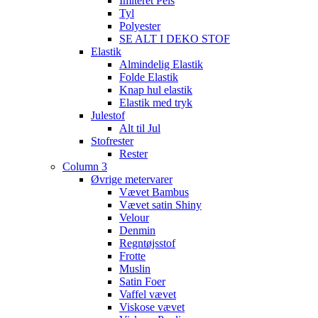
Imiteret Pels
Tyl
Polyester
SE ALT I DEKO STOF
Elastik
Almindelig Elastik
Folde Elastik
Knap hul elastik
Elastik med tryk
Julestof
Alt til Jul
Stofrester
Rester
Column 3
Øvrige metervarer
Vævet Bambus
Vævet satin Shiny
Velour
Denmin
Regntøjsstof
Frotte
Muslin
Satin Foer
Vaffel vævet
Viskose vævet