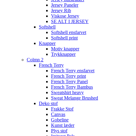
Jersey Paneler
Jersey Rib
Viskose Jersey
SE ALT I JERSEY
Softshell
Softshell ensfarvet
Softshell print
Knapper
Motiv knapper
Trykknapper
Colmn 2
French Terry
French Terry ensfarvet
French Terry print
French Terry Panel
French Terry Bambus
Sweatshirt heavy
Sweat Melange Brushed
Deko stof
Frakke Stof
Canvas
Gobeline
Kunst læder
Plys stof