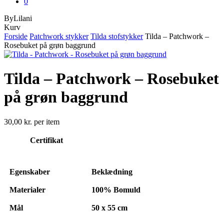
0
ByLilani
Close
Kurv
Cart
Forside
Patchwork stykker
Tilda stofstykker
Tilda – Patchwork –
Rosebuket på grøn baggrund
Tilda – Patchwork – Rosebuket
på grøn baggrund
30,00
kr.
per item
Certifikat
Egenskaber
Beklædning
Materialer
100% Bomuld
Mål
50 x 55 cm