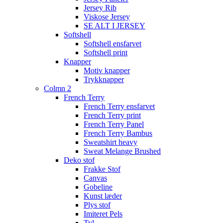
Jersey Rib
Viskose Jersey
SE ALT I JERSEY
Softshell
Softshell ensfarvet
Softshell print
Knapper
Motiv knapper
Trykknapper
Colmn 2
French Terry
French Terry ensfarvet
French Terry print
French Terry Panel
French Terry Bambus
Sweatshirt heavy
Sweat Melange Brushed
Deko stof
Frakke Stof
Canvas
Gobeline
Kunst læder
Plys stof
Imiteret Pels
Tyl