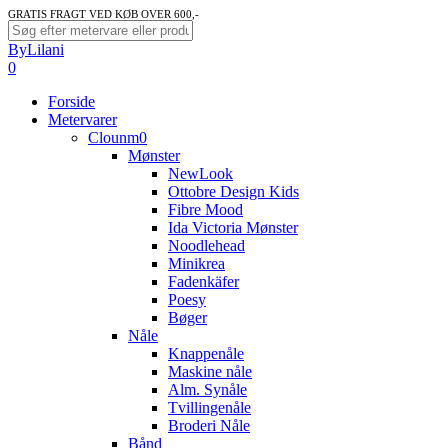
Skip
GRATIS FRAGT VED KØB OVER 600,-
to
Close
ByLilani
main
Search
search
account
0
content
Menu
Forside
Metervarer
Clounm0
Mønster
NewLook
Ottobre Design Kids
Fibre Mood
Ida Victoria Mønster
Noodlehead
Minikrea
Fadenkäfer
Poesy
Bøger
Nåle
Knappenåle
Maskine nåle
Alm. Synåle
Tvillingenåle
Broderi Nåle
Bånd