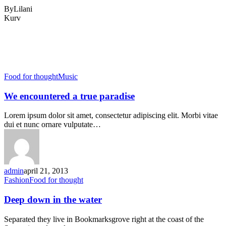
ByLilani
Close
Kurv
Cart
Category
Food for thought
Food for thought
Music
We encountered a true paradise
Lorem ipsum dolor sit amet, consectetur adipiscing elit. Morbi vitae
dui et nunc ornare vulputate…
admin
april 21, 2013
Fashion
Food for thought
Deep down in the water
Separated they live in Bookmarksgrove right at the coast of the