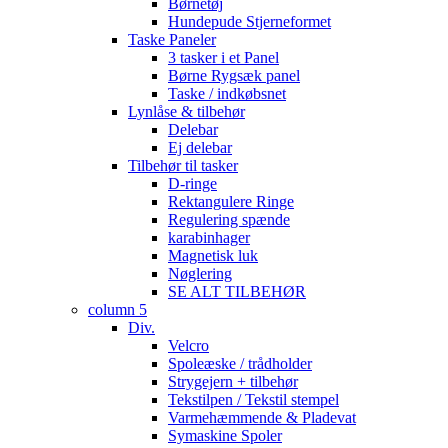
Børnetøj
Hundepude Stjerneformet
Taske Paneler
3 tasker i et Panel
Børne Rygsæk panel
Taske / indkøbsnet
Lynlåse & tilbehør
Delebar
Ej delebar
Tilbehør til tasker
D-ringe
Rektangulere Ringe
Regulering spænde
karabinhager
Magnetisk luk
Nøglering
SE ALT TILBEHØR
column 5
Div.
Velcro
Spoleæske / trådholder
Strygejern + tilbehør
Tekstilpen / Tekstil stempel
Varmehæmmende & Pladevat
Symaskine Spoler