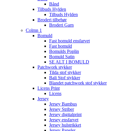
Bånd
Tilbuds Hylden
Tilbuds Hylden
Broderi tilbehør
Broderi Garn
Colmn 1
Bomuld
Fast bomuld ensfarvet
Fast bomuld
Bomulds Poplin
Bomuld Satin
SE ALT I BOMULD
Patchwork stykker
Tilda stof stykker
Bali Stof stykker
Blandet patchwork stof stykker
Licens Print
Licens
Jersey
Jersey Bambus
Jersey Striber
Jersey digitalprint
Jersey ensfarvet
Jersey hulstrikket
Jersey Paneler