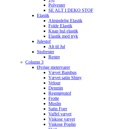
Polyester
SE ALT I DEKO STOF
Elastik
Almindelig Elastik
Folde Elastik
Knap hul elastik
Elastik med tryk
Julestof
Alt til Jul
Stofrester
Rester
Column 3
Øvrige metervarer
Vævet Bambus
Vævet satin Shiny
Velour
Denmin
Regntøjsstof
Frotte
Muslin
Satin Foer
Vaffel vævet
Viskose vævet
Viskose Poplin