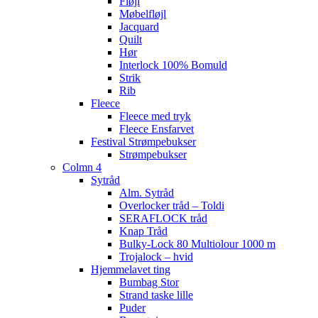
Fløjl
Møbelfløjl
Jacquard
Quilt
Hør
Interlock 100% Bomuld
Strik
Rib
Fleece
Fleece med tryk
Fleece Ensfarvet
Festival Strømpebukser
Strømpebukser
Colmn 4
Sytråd
Alm. Sytråd
Overlocker tråd – Toldi
SERAFLOCK tråd
Knap Tråd
Bulky-Lock 80 Multiolour 1000 m
Trojalock – hvid
Hjemmelavet ting
Bumbag Stor
Strand taske lille
Puder