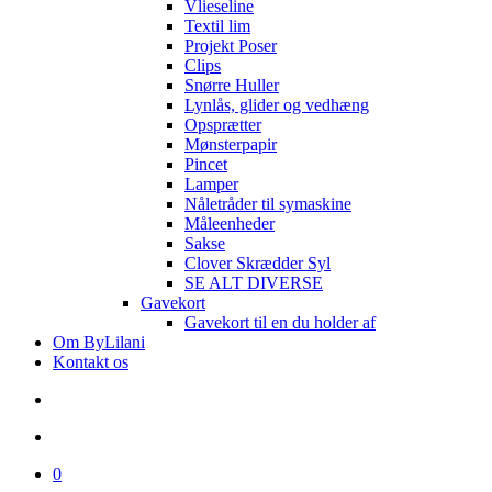
Vlieseline
Textil lim
Projekt Poser
Clips
Snørre Huller
Lynlås, glider og vedhæng
Opsprætter
Mønsterpapir
Pincet
Lamper
Nåletråder til symaskine
Måleenheder
Sakse
Clover Skrædder Syl
SE ALT DIVERSE
Gavekort
Gavekort til en du holder af
Om ByLilani
Kontakt os
search
account
0