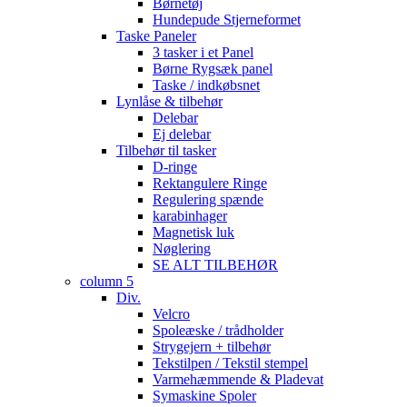
Børnetøj
Hundepude Stjerneformet
Taske Paneler
3 tasker i et Panel
Børne Rygsæk panel
Taske / indkøbsnet
Lynlåse & tilbehør
Delebar
Ej delebar
Tilbehør til tasker
D-ringe
Rektangulere Ringe
Regulering spænde
karabinhager
Magnetisk luk
Nøglering
SE ALT TILBEHØR
column 5
Div.
Velcro
Spoleæske / trådholder
Strygejern + tilbehør
Tekstilpen / Tekstil stempel
Varmehæmmende & Pladevat
Symaskine Spoler