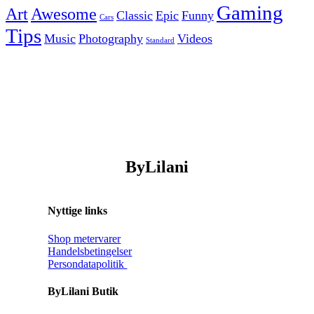
Gaming
Art
Awesome
Classic
Epic
Funny
Cars
Tips
Music
Photography
Videos
Standard
ByLilani
Nyttige links
Shop metervarer
Handelsbetingelser
Persondatapolitik
ByLilani Butik