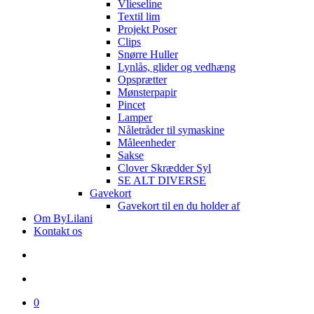
Vlieseline
Textil lim
Projekt Poser
Clips
Snørre Huller
Lynlås, glider og vedhæng
Opsprætter
Mønsterpapir
Pincet
Lamper
Nåletråder til symaskine
Måleenheder
Sakse
Clover Skrædder Syl
SE ALT DIVERSE
Gavekort
Gavekort til en du holder af
Om ByLilani
Kontakt os
search
account
0