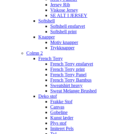
Jersey Rib
Viskose Jersey
SE ALT I JERSEY
Softshell
Softshell ensfarvet
Softshell print
Knapper
Motiv knapper
Trykknapper
Colmn 2
French Terry
French Terry ensfarvet
French Terry print
French Terry Panel
French Terry Bambus
Sweatshirt heavy
Sweat Melange Brushed
Deko stof
Frakke Stof
Canvas
Gobeline
Kunst læder
Plys stof
Imiteret Pels
Tyl