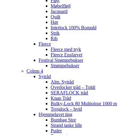
Fløjl
Møbelfløjl
Jacquard
Quilt
Hør
Interlock 100% Bomuld
Strik
Rib
Fleece
Fleece med tryk
Fleece Ensfarvet
Festival Strømpebukser
Strømpebukser
Colmn 4
Sytråd
Alm. Sytråd
Overlocker tråd – Toldi
SERAFLOCK tråd
Knap Tråd
Bulky-Lock 80 Multiolour 1000 m
Trojalock – hvid
Hjemmelavet ting
Bumbag Stor
Strand taske lille
Puder