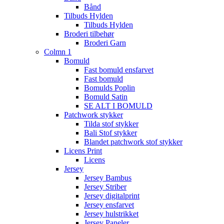
Bånd
Tilbuds Hylden
Tilbuds Hylden
Broderi tilbehør
Broderi Garn
Colmn 1
Bomuld
Fast bomuld ensfarvet
Fast bomuld
Bomulds Poplin
Bomuld Satin
SE ALT I BOMULD
Patchwork stykker
Tilda stof stykker
Bali Stof stykker
Blandet patchwork stof stykker
Licens Print
Licens
Jersey
Jersey Bambus
Jersey Striber
Jersey digitalprint
Jersey ensfarvet
Jersey hulstrikket
Jersey Paneler