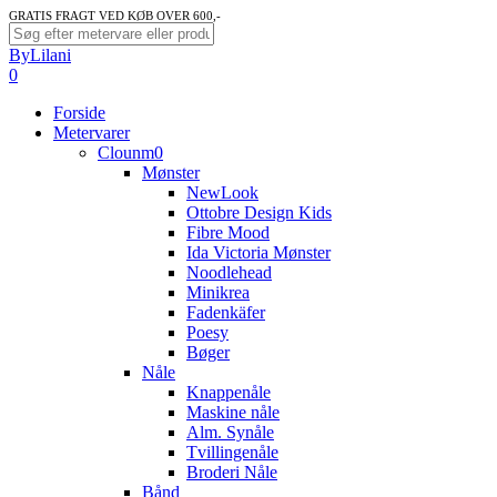
Skip
GRATIS FRAGT VED KØB OVER 600,-
to
Close
ByLilani
main
Search
search
account
0
content
Menu
Forside
Metervarer
Clounm0
Mønster
NewLook
Ottobre Design Kids
Fibre Mood
Ida Victoria Mønster
Noodlehead
Minikrea
Fadenkäfer
Poesy
Bøger
Nåle
Knappenåle
Maskine nåle
Alm. Synåle
Tvillingenåle
Broderi Nåle
Bånd