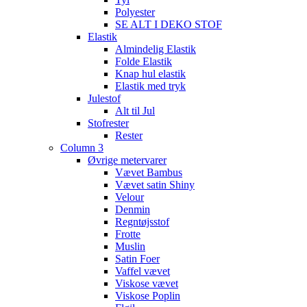
Polyester
SE ALT I DEKO STOF
Elastik
Almindelig Elastik
Folde Elastik
Knap hul elastik
Elastik med tryk
Julestof
Alt til Jul
Stofrester
Rester
Column 3
Øvrige metervarer
Vævet Bambus
Vævet satin Shiny
Velour
Denmin
Regntøjsstof
Frotte
Muslin
Satin Foer
Vaffel vævet
Viskose vævet
Viskose Poplin