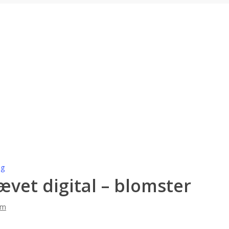
ig
ævet digital – blomster
 m