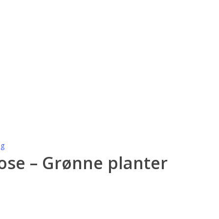
ig
ose – Grønne planter