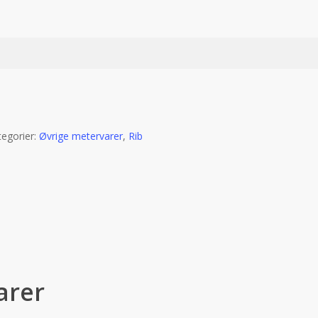
tegorier:
Øvrige metervarer
,
Rib
arer