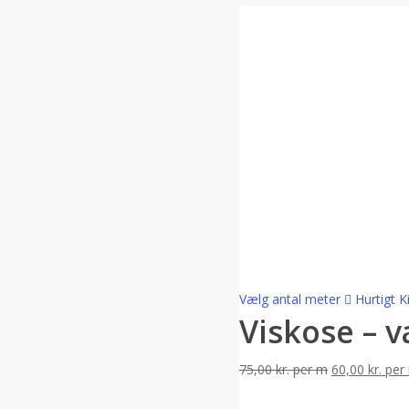
Vælg antal meter
Hurtigt K
Viskose – v
75,00
kr.
per m
60,00
kr.
per