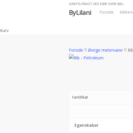
Skip
GRATIS FRAGT VED KØB OVER 600,-
ByLilani
to
Forside
Meterv
main
content
Close
Kurv
Cart
Forside
Øvrige metervarer
Ri
Certifikat
Egenskaber