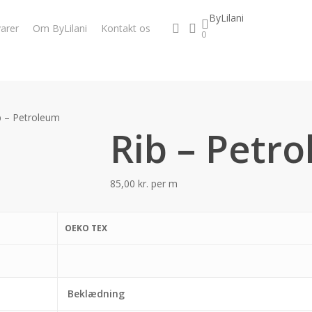
ByLilani
search
account
arer
Om ByLilani
Kontakt os
0
b – Petroleum
Rib – Petr
85,00
kr.
per m
OEKO TEX
Beklædning