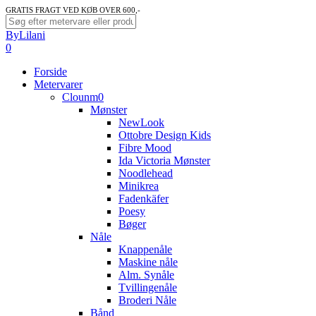
Skip
GRATIS FRAGT VED KØB OVER 600,-
to
Close
ByLilani
main
Search
search
account
0
content
Menu
Forside
Metervarer
Clounm0
Mønster
NewLook
Ottobre Design Kids
Fibre Mood
Ida Victoria Mønster
Noodlehead
Minikrea
Fadenkäfer
Poesy
Bøger
Nåle
Knappenåle
Maskine nåle
Alm. Synåle
Tvillingenåle
Broderi Nåle
Bånd