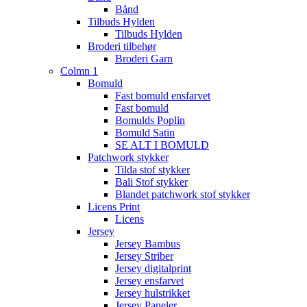
Bånd
Tilbuds Hylden
Tilbuds Hylden
Broderi tilbehør
Broderi Garn
Colmn 1
Bomuld
Fast bomuld ensfarvet
Fast bomuld
Bomulds Poplin
Bomuld Satin
SE ALT I BOMULD
Patchwork stykker
Tilda stof stykker
Bali Stof stykker
Blandet patchwork stof stykker
Licens Print
Licens
Jersey
Jersey Bambus
Jersey Striber
Jersey digitalprint
Jersey ensfarvet
Jersey hulstrikket
Jersey Paneler