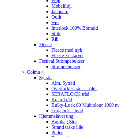
Fløjl
Møbelfløjl
Jacquard
Quilt
Hør
Interlock 100% Bomuld
Strik
Rib
Fleece
Fleece med tryk
Fleece Ensfarvet
Festival Strømpebukser
Strømpebukser
Colmn 4
Sytråd
Alm. Sytråd
Overlocker tråd – Toldi
SERAFLOCK tråd
Knap Tråd
Bulky-Lock 80 Multiolour 1000 m
Trojalock – hvid
Hjemmelavet ting
Bumbag Stor
Strand taske lille
Puder