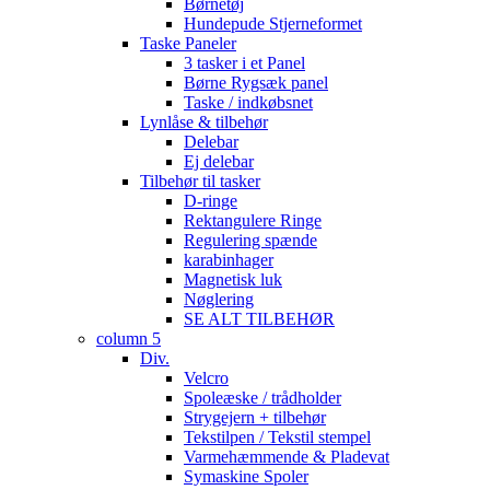
Børnetøj
Hundepude Stjerneformet
Taske Paneler
3 tasker i et Panel
Børne Rygsæk panel
Taske / indkøbsnet
Lynlåse & tilbehør
Delebar
Ej delebar
Tilbehør til tasker
D-ringe
Rektangulere Ringe
Regulering spænde
karabinhager
Magnetisk luk
Nøglering
SE ALT TILBEHØR
column 5
Div.
Velcro
Spoleæske / trådholder
Strygejern + tilbehør
Tekstilpen / Tekstil stempel
Varmehæmmende & Pladevat
Symaskine Spoler