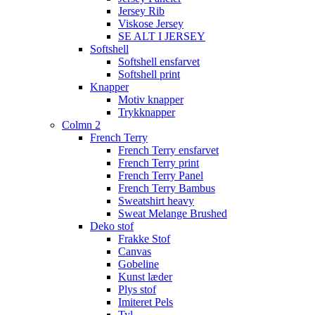
Jersey Rib
Viskose Jersey
SE ALT I JERSEY
Softshell
Softshell ensfarvet
Softshell print
Knapper
Motiv knapper
Trykknapper
Colmn 2
French Terry
French Terry ensfarvet
French Terry print
French Terry Panel
French Terry Bambus
Sweatshirt heavy
Sweat Melange Brushed
Deko stof
Frakke Stof
Canvas
Gobeline
Kunst læder
Plys stof
Imiteret Pels
Tyl