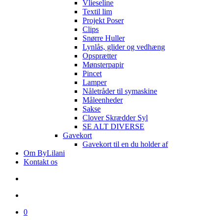
Vlieseline
Textil lim
Projekt Poser
Clips
Snørre Huller
Lynlås, glider og vedhæng
Opsprætter
Mønsterpapir
Pincet
Lamper
Nåletråder til symaskine
Måleenheder
Sakse
Clover Skrædder Syl
SE ALT DIVERSE
Gavekort
Gavekort til en du holder af
Om ByLilani
Kontakt os
search
account
0