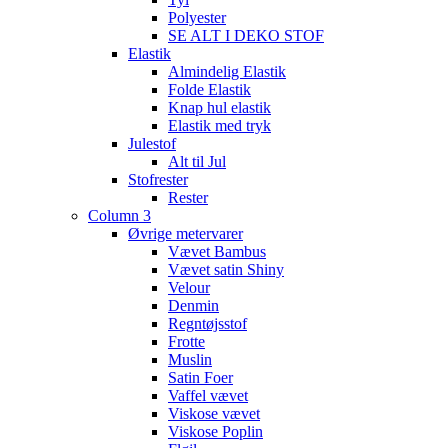
Polyester
SE ALT I DEKO STOF
Elastik
Almindelig Elastik
Folde Elastik
Knap hul elastik
Elastik med tryk
Julestof
Alt til Jul
Stofrester
Rester
Column 3
Øvrige metervarer
Vævet Bambus
Vævet satin Shiny
Velour
Denmin
Regntøjsstof
Frotte
Muslin
Satin Foer
Vaffel vævet
Viskose vævet
Viskose Poplin